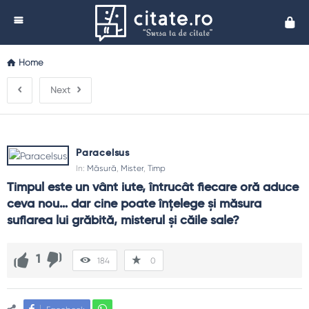
Cita
Home
Next
Paracelsus
In:
Măsură
,
Mister
,
Timp
Timpul este un vânt iute, întrucât fiecare oră aduce 
ceva nou… dar cine poate înţelege şi măsura 
suflarea lui grăbită, misterul şi căile sale?
1
184
0