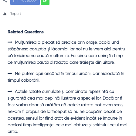
Facebook
Report
Related Questions
Mulţumirea a plecat să predice prin oraşe, acolo und
stăpânesc corupţia şi lăcomia. Iar noi nu le vrem aici pentru
că fericirea nu caută mulţumire. Fericirea cere unire, în timp
ce mulţumirea caută distracţia care trăieşte din uitare.
Ne putem opri oricând în timpul urcării, dar niciodată în
timpul coborârii.
Actele ratate cumulate şi combinate reprezintă cu
siguranţă cea mai deplină ilustrare a speciei lor. Dacă ar fi
fost vorba doar să arătăm că actele ratate pot avea sens,
ne-am fi propus de la început să nu ne ocupăm decât de
acestea, sensul lor fiind atât de evident încât se impune în
acelaşi timp inteligenţei cele mai obtuze şi spiritului celui mai
critic.