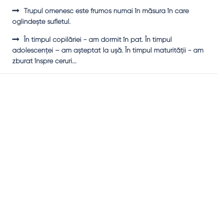
Trupul omenesc este frumos numai în măsura în care
oglindeşte sufletul.
În timpul copilăriei - am dormit în pat. În timpul
adolescenţei – am aşteptat la uşă. În timpul maturităţii - am
zburat înspre ceruri...
Sidebar
Adv
250x250