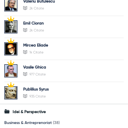
Valeriu Butulescu
2k Citate
Emil Cioran
2k Citate
Mircea Eliade
1k Citate
Vasile Ghica
977 Citate
Publilius Syrus
935 Citate
Idei & Perspective
Business & Antreprenoriat
(38)