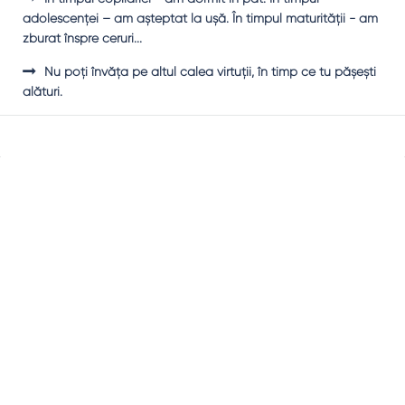
adolescenţei – am aşteptat la uşă. În timpul maturităţii - am
zburat înspre ceruri...
Nu poţi învăţa pe altul calea virtuţii, în timp ce tu păşeşti
alături.
Sidebar
Adv
250x250