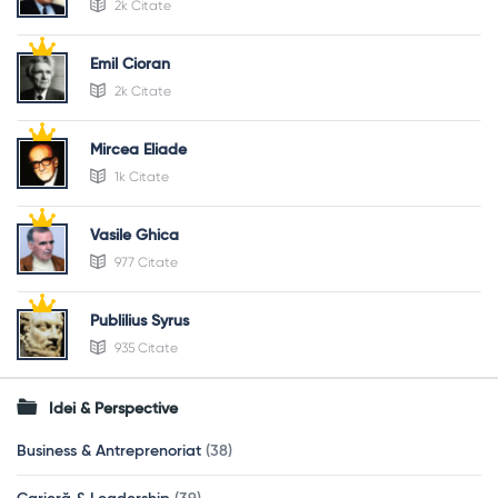
2k Citate
Emil Cioran
2k Citate
Mircea Eliade
1k Citate
Vasile Ghica
977 Citate
Publilius Syrus
935 Citate
Idei & Perspective
Business & Antreprenoriat
(38)