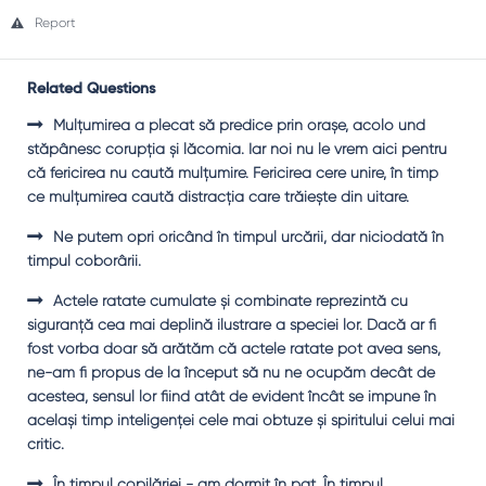
Report
Related Questions
Mulţumirea a plecat să predice prin oraşe, acolo und
stăpânesc corupţia şi lăcomia. Iar noi nu le vrem aici pentru
că fericirea nu caută mulţumire. Fericirea cere unire, în timp
ce mulţumirea caută distracţia care trăieşte din uitare.
Ne putem opri oricând în timpul urcării, dar niciodată în
timpul coborârii.
Actele ratate cumulate şi combinate reprezintă cu
siguranţă cea mai deplină ilustrare a speciei lor. Dacă ar fi
fost vorba doar să arătăm că actele ratate pot avea sens,
ne-am fi propus de la început să nu ne ocupăm decât de
acestea, sensul lor fiind atât de evident încât se impune în
acelaşi timp inteligenţei cele mai obtuze şi spiritului celui mai
critic.
În timpul copilăriei - am dormit în pat. În timpul