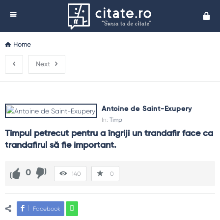
Cita
Home
Next
Antoine de Saint-Exupery
In:
Timp
Timpul petrecut pentru a îngriji un trandafir face ca 
trandafirul să fie important.
0
140
0
Facebook