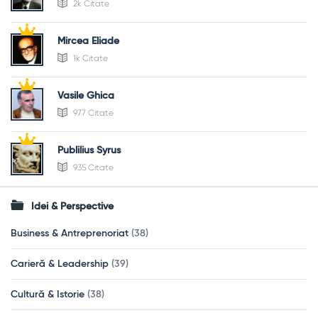
2k Citate
Mircea Eliade
1k Citate
Vasile Ghica
977 Citate
Publilius Syrus
935 Citate
Idei & Perspective
Business & Antreprenoriat
(38)
Carieră & Leadership
(39)
Cultură & Istorie
(38)