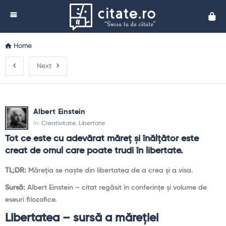
Cita
Home
Next
Albert Einstein
In:
Creativitate
,
Libertate
Tot ce este cu adevărat măreţ şi înălţător este 
creat de omul care poate trudi în libertate.
TL;DR:
Măreţia se naşte din libertatea de a crea şi a visa.
Sursă:
Albert Einstein – citat regăsit în conferinţe şi volume de
eseuri filozofice.
Libertatea – sursă a măreţiei