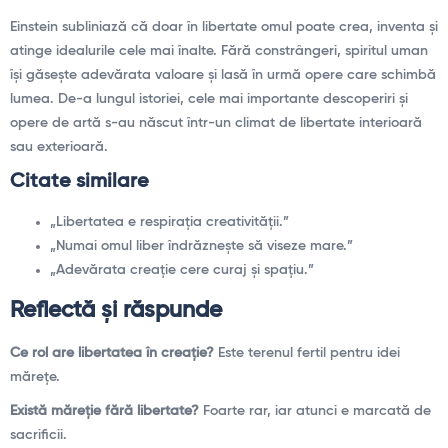
Einstein subliniază că doar în libertate omul poate crea, inventa şi
atinge idealurile cele mai înalte. Fără constrângeri, spiritul uman
îşi găseşte adevărata valoare şi lasă în urmă opere care schimbă
lumea. De-a lungul istoriei, cele mai importante descoperiri şi
opere de artă s-au născut într-un climat de libertate interioară
sau exterioară.
Citate similare
„Libertatea e respiraţia creativităţii.”
„Numai omul liber îndrăzneşte să viseze mare.”
„Adevărata creaţie cere curaj şi spaţiu.”
Reflectă şi răspunde
Ce rol are libertatea în creaţie?
Este terenul fertil pentru idei
măreţe.
Există măreţie fără libertate?
Foarte rar, iar atunci e marcată de
sacrificii.