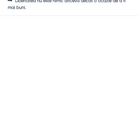
Libertatea nu este nimic altceva decât o ocazie de a fi
mai buni.
Sidebar
Adv
250x250