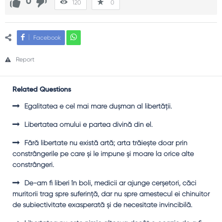
0
120
0
Facebook
Report
Related Questions
Egalitatea e cel mai mare duşman al libertăţii.
Libertatea omului e partea divină din el.
Fără libertate nu există artă; arta trăiește doar prin
constrângerile pe care și le impune și moare la orice alte
constrângeri.
De-am fi liberi în boli, medicii ar ajunge cerşetori, căci
muritorii trag spre suferinţă, dar nu spre amestecul ei chinuitor
de subiectivitate exasperată şi de necesitate invincibilă.