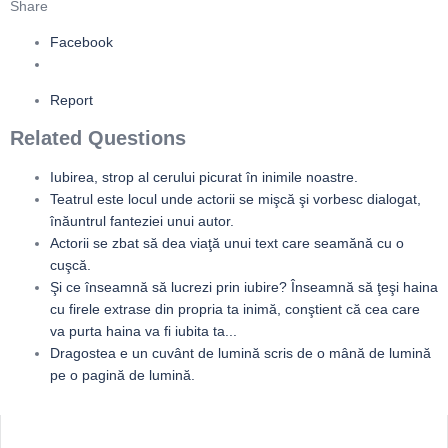
Share
Facebook
Report
Related Questions
Iubirea, strop al cerului picurat în inimile noastre.
Teatrul este locul unde actorii se mişcă şi vorbesc dialogat,
înăuntrul fanteziei unui autor.
Actorii se zbat să dea viaţă unui text care seamănă cu o
cuşcă.
Şi ce înseamnă să lucrezi prin iubire? Înseamnă să ţeşi haina
cu firele extrase din propria ta inimă, conştient că cea care
va purta haina va fi iubita ta...
Dragostea e un cuvânt de lumină scris de o mână de lumină
pe o pagină de lumină.
Sidebar
Adv