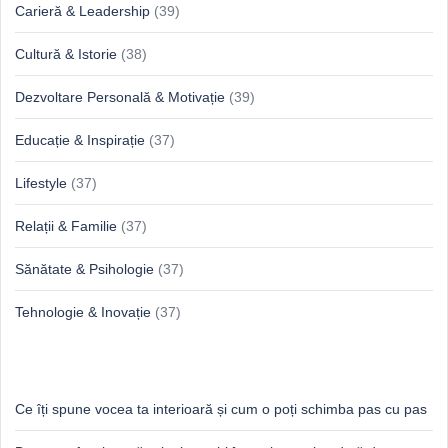
Carieră & Leadership
(39)
Cultură & Istorie
(38)
Dezvoltare Personală & Motivație
(39)
Educație & Inspirație
(37)
Lifestyle
(37)
Relații & Familie
(37)
Sănătate & Psihologie
(37)
Tehnologie & Inovație
(37)
Idei proaspete, perspective luminoase
Ce îți spune vocea ta interioară și cum o poți schimba pas cu pas