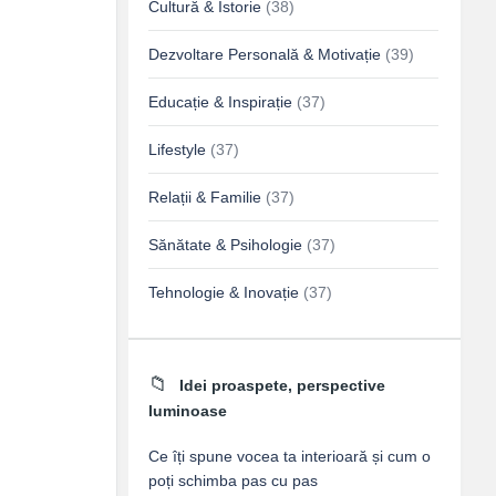
Cultură & Istorie
(38)
Dezvoltare Personală & Motivație
(39)
Educație & Inspirație
(37)
Lifestyle
(37)
Relații & Familie
(37)
Sănătate & Psihologie
(37)
Tehnologie & Inovație
(37)
Idei proaspete, perspective
luminoase
Ce îți spune vocea ta interioară și cum o
poți schimba pas cu pas