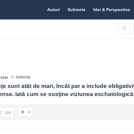
Citate.ro
Citate.ro
Autori
Subiecte
Idei & Perspective
Navigation
urcu
In:
Suferința
ţe sunt atât de mari, încât par a include obligativi
nse. Iată cum se susţine viziunea eschatologică
0
155