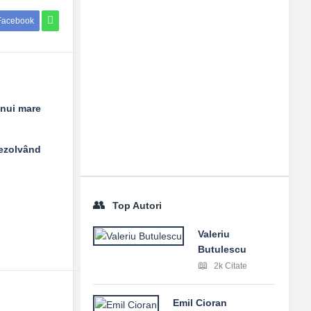
Facebook
unui mare
rezolvând
Top Autori
Valeriu
Butulescu
2k Citate
Emil Cioran