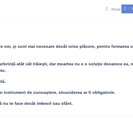
Share
 pe om, şi sunt mai necesare decât orice plăcere, pentru formarea 
ferinţă atât cât trăieşti, dar moartea nu e o soluţie deoarece ea, 
mic.
tă.
un instrument de cunoaştere, sinuciderea ar fi obligatorie.
ă nu te face decât imbecil sau sfânt.