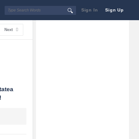
Sign In
Sign Up
Sidebar
Adv
Next
250x250
tatea 
!