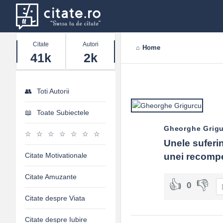
Stats
Citate
Autori
Home
41k
2k
Toti Autorii
Toate Subiectele
Gheorghe Grig
Unele suferin
Citate Motivationale
unei recompe
Citate Amuzante
0
Citate despre Viata
Citate despre Iubire