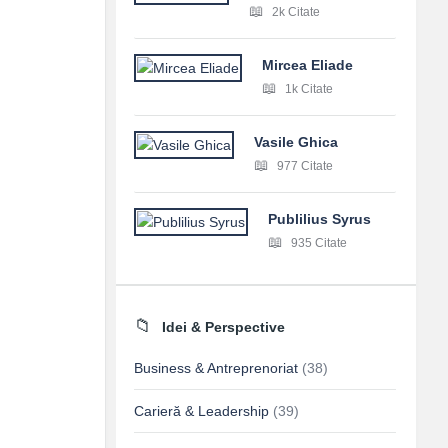
2k Citate
Mircea Eliade
1k Citate
Vasile Ghica
977 Citate
Publilius Syrus
935 Citate
Idei & Perspective
Business & Antreprenoriat
(38)
Carieră & Leadership
(39)