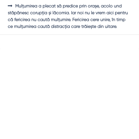
Mulţumirea a plecat să predice prin oraşe, acolo und
stăpânesc corupţia şi lăcomia. Iar noi nu le vrem aici pentru
că fericirea nu caută mulţumire. Fericirea cere unire, în timp
ce mulţumirea caută distracţia care trăieşte din uitare.
Sidebar
Adv
250x250