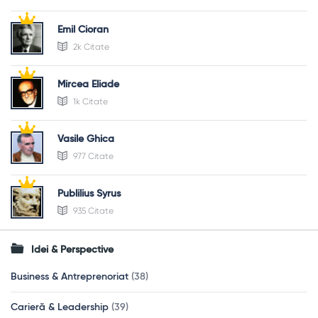
Emil Cioran
2k Citate
Mircea Eliade
1k Citate
Vasile Ghica
977 Citate
Publilius Syrus
935 Citate
Idei & Perspective
Business & Antreprenoriat
(38)
Carieră & Leadership
(39)