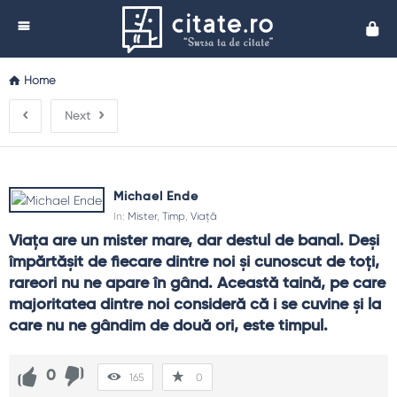
Cita
Home
Next
Michael Ende
In:
Mister
,
Timp
,
Viață
Viaţa are un mister mare, dar destul de banal. Deşi 
împărtăşit de fiecare dintre noi şi cunoscut de toţi, 
rareori nu ne apare în gând. Această taină, pe care 
majoritatea dintre noi consideră că i se cuvine şi la 
care nu ne gândim de două ori, este timpul.
0
165
0