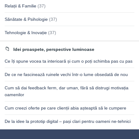
Relații & Familie
(37)
Sănătate & Psihologie
(37)
Tehnologie & Inovație
(37)
Idei proaspete, perspective luminoase
Ce îți spune vocea ta interioară și cum o poți schimba pas cu pas
De ce ne fascinează ruinele vechi într-o lume obsedată de nou
Cum să dai feedback ferm, dar uman, fără să distrugi motivația
oamenilor
Cum creezi oferte pe care clienții abia așteaptă să le cumpere
De la idee la prototip digital – pași clari pentru oameni ne-tehnici
Footer