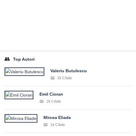
Top Autori
Valeriu Butulescu
2k Citate
Emil Cioran
2k Citate
Mircea Eliade
1k Citate