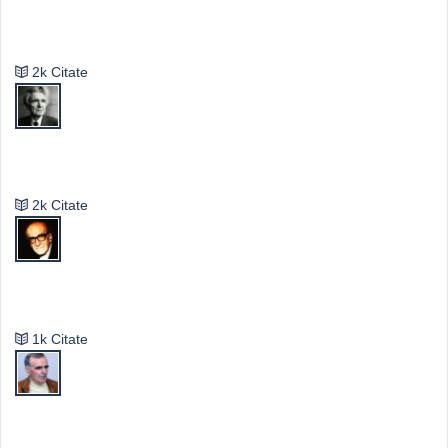
Valeriu Butulescu
2k Citate
Emil Cioran
2k Citate
Mircea Eliade
1k Citate
Vasile Ghica