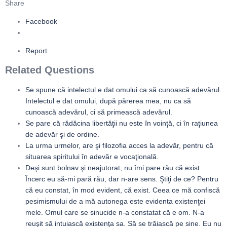
Share
Facebook
Report
Related Questions
Se spune că intelectul e dat omului ca să cunoască adevărul.
Intelectul e dat omului, după părerea mea, nu ca să
cunoască adevărul, ci să primească adevărul.
Se pare că rădăcina libertăţii nu este în voinţă, ci în raţiunea
de adevăr şi de ordine.
La urma urmelor, are şi filozofia acces la adevăr, pentru că
situarea spiritului în adevăr e vocaţională.
Deşi sunt bolnav şi neajutorat, nu îmi pare rău că exist.
Încerc eu să-mi pară rău, dar n-are sens. Ştiţi de ce? Pentru
că eu constat, în mod evident, că exist. Ceea ce mă confiscă
pesimismului de a mă autonega este evidenta existenţei
mele. Omul care se sinucide n-a constatat că e om. N-a
reuşit să intuiască existenţa sa. Să se trăiască pe sine. Eu nu