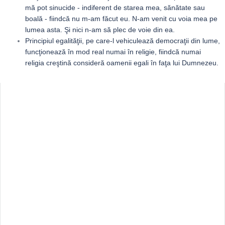
mă pot sinucide - indiferent de starea mea, sănătate sau
boală - fiindcă nu m-am făcut eu. N-am venit cu voia mea pe
lumea asta. Şi nici n-am să plec de voie din ea.
Principiul egalităţii, pe care-l vehiculează democraţii din lume,
funcţionează în mod real numai în religie, fiindcă numai
religia creştină consideră oamenii egali în faţa lui Dumnezeu.
Sidebar
Adv
250x250