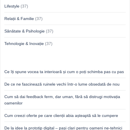
Lifestyle
(37)
Relații & Familie
(37)
Sănătate & Psihologie
(37)
Tehnologie & Inovație
(37)
Idei proaspete, perspective luminoase
Ce îți spune vocea ta interioară și cum o poți schimba pas cu pas
De ce ne fascinează ruinele vechi într-o lume obsedată de nou
Cum să dai feedback ferm, dar uman, fără să distrugi motivația
oamenilor
Cum creezi oferte pe care clienții abia așteaptă să le cumpere
De la idee la prototip digital – pași clari pentru oameni ne-tehnici