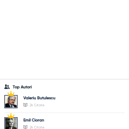
Top Autori
Valeriu Butulescu
2k Citate
Emil Cioran
2k Citate