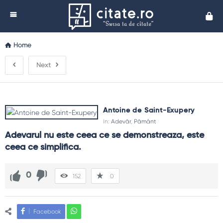
Cita
Home
Next
Antoine de Saint-Exupery
In:
Adevăr
,
Pământ
Adevarul nu este ceea ce se demonstreaza, este 
ceea ce simplifica.
0
152
0
Facebook