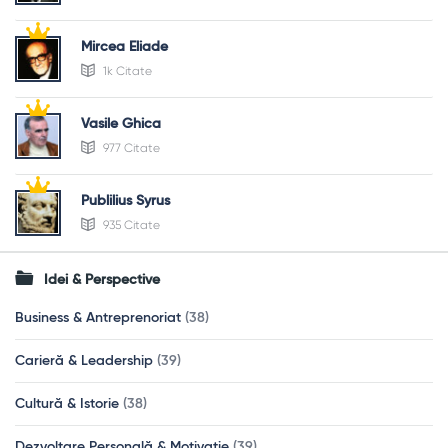
Mircea Eliade
1k Citate
Vasile Ghica
977 Citate
Publilius Syrus
935 Citate
Idei & Perspective
Business & Antreprenoriat
(38)
Carieră & Leadership
(39)
Cultură & Istorie
(38)
Dezvoltare Personală & Motivație
(39)