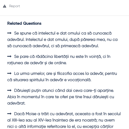
Report
Related Questions
Se spune că intelectul e dat omului ca să cunoască
adevărul. Intelectul e dat omului, după părerea mea, nu ca
să cunoască adevărul, ci să primească adevărul.
Se pare că rădăcina libertăţii nu este în voinţă, ci în
raţiunea de adevăr şi de ordine.
La urma urmelor, are şi filozofia acces la adevăr, pentru
că situarea spiritului în adevăr e vocaţională.
Dăruieşti puţin atunci când dai ceva care-ţi aparţine.
Abia în momentul în care te oferi pe tine însui dăruieşti cu
adevărat.
Dacă Moise a trăit cu adevărat, aceasta a fost în secolul
al XIII-lea sau al XIV-lea înaintea de era noastră; nu avem
nici o altă informaţie referitoare la el, cu excepţia cărţilor