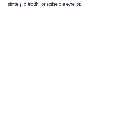
sfinte şi a tradiţiilor scrise ale evreilor.
Sidebar
Adv
250x250