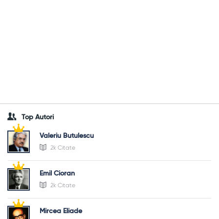
Top Autori
Valeriu Butulescu
2k Citate
Emil Cioran
2k Citate
Mircea Eliade