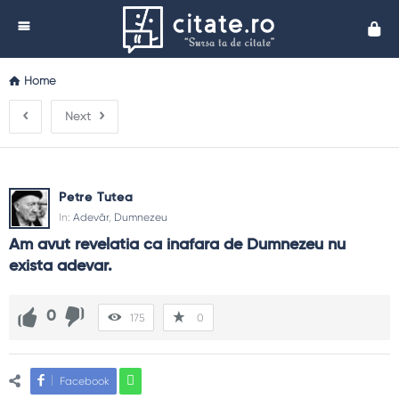
Cita
Home
Next
Petre Tutea
In:
Adevăr
,
Dumnezeu
Am avut revelatia ca inafara de Dumnezeu nu 
exista adevar.
0
175
0
Facebook