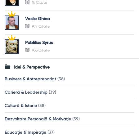
1k Citate
Vasile Ghica
977 Citate
Publilius Syrus
935 Citate
Idei & Perspective
Business & Antreprenoriat
(38)
Carieră & Leadership
(39)
Cultură & Istorie
(38)
Dezvoltare Personală & Motivație
(39)
Educație & Inspirație
(37)