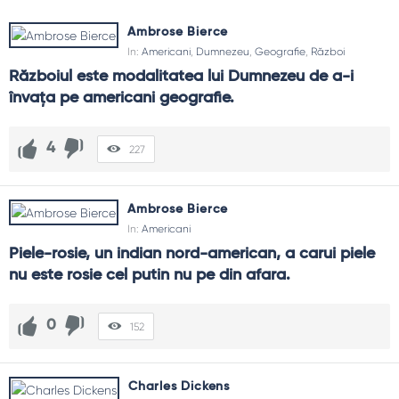
Ambrose Bierce
In:
Americani
,
Dumnezeu
,
Geografie
,
Război
Războiul este modalitatea lui Dumnezeu de a-i 
învaţa pe americani geografie.
4
227
Ambrose Bierce
In:
Americani
Piele-rosie, un indian nord-american, a carui piele 
nu este rosie cel putin nu pe din afara.
0
152
Charles Dickens