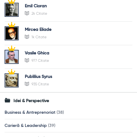
Emil Cioran
2k Citate
Mircea Eliade
1k Citate
Vasile Ghica
977 Citate
Publilius Syrus
935 Citate
Idei & Perspective
Business & Antreprenoriat
(38)
Carieră & Leadership
(39)