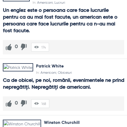
In:
Americani
,
Lucruri
Un englez este o persoana care face lucrurile 
pentru ca au mai fost facute, un american este o 
persoana care face lucrurile pentru ca n-au mai 
fost facute.
0
174
Patrick White
In:
Americani
,
Obiceiuri
Ca de obicei, pe noi, românii, evenimentele ne prind 
nepregătiţi. Nepregătiţi de americani.
0
168
Winston Churchill