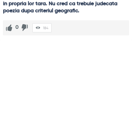
in propria lor tara. Nu cred ca trebuie judecata 
poezia dupa criteriul geografic.
0
184
Sidebar
Adv
250x250