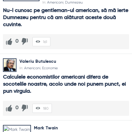
In:
Americani
,
Dumnezeu
Nu-l cunosc pe gentleman-ul american, să mă ierte 
Dumnezeu pentru că am alăturat aceste două 
cuvinte.
0
161
Valeriu Butulescu
In:
Americani
,
Economie
Calculele economistilor americani difera de 
socotelile noastre, acolo unde noi punem punct, ei 
pun virgula.
0
180
Mark Twain