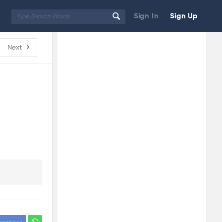
Sign In
Sign Up
Sidebar
Adv
Next
250x250