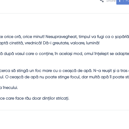
F
Share
te orice oră, orice minut! Nesupravegheat, timpul va fugi ca o şopârl
aptă cinstită, vrednică! Dă-i greutate, valoare, lumină!
 după vasul care o conţine, în acelaşi mod, omul înţelept se adapt
erca să stingă un foc mare cu o ceaşcă de apă. N-a reuşit şi a tras
l. O ceaşcă de apă nu poate stinge focul, dar multă apă îl poate st
 înecului.
e care face rău doar dinţilor stricaţi.