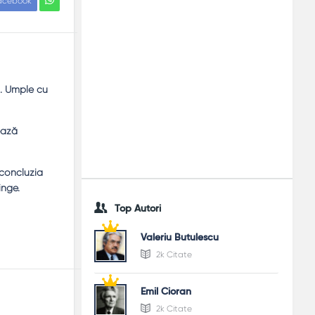
acebook
ă. Umple cu
ează
 concluzia
inge.
Top Autori
Valeriu Butulescu
2k Citate
Emil Cioran
2k Citate