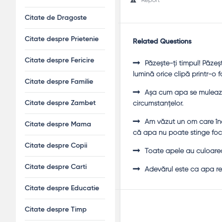
Citate de Dragoste
Citate despre Prietenie
Related Questions
Citate despre Fericire
Păzeşte-ţi timpul! Păzeş
lumină orice clipă printr-o f
Citate despre Familie
Aşa cum apa se mulează
circumstanţelor.
Citate despre Zambet
Am văzut un om care înc
Citate despre Mama
că apa nu poate stinge focu
Citate despre Copii
Toate apele au culoarea
Citate despre Carti
Adevărul este ca apa rec
Citate despre Educatie
Citate despre Timp