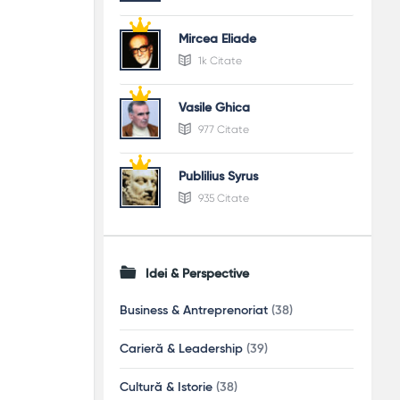
Mircea Eliade
1k Citate
Vasile Ghica
977 Citate
Publilius Syrus
935 Citate
Idei & Perspective
Business & Antreprenoriat
(38)
Carieră & Leadership
(39)
Cultură & Istorie
(38)