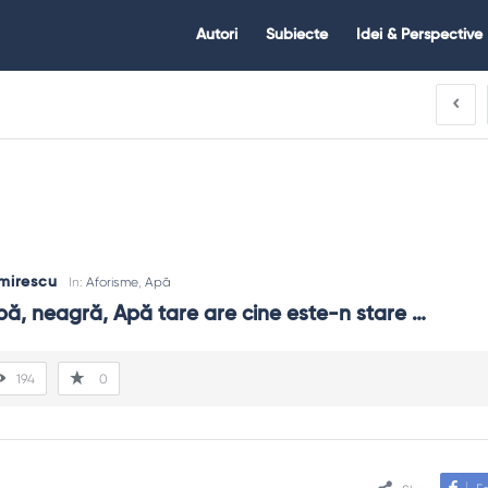
Citate.ro
Citate.ro
Autori
Subiecte
Idei & Perspective
Navigation
mirescu
In:
Aforisme
,
Apă
bă, neagră, Apă tare are cine este-n stare …
194
0