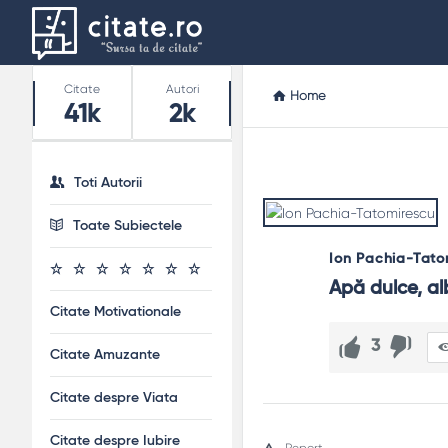
Stats
Citate
Autori
Home
41k
2k
Toti Autorii
Toate Subiectele
Ion Pachia-Tato
Apă dulce, al
Citate Motivationale
3
Citate Amuzante
Citate despre Viata
Citate despre Iubire
Report