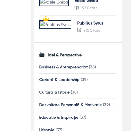
Vasile Ghica
977 Citate
Publilius Syrus
935 Citate
Idei & Perspective
Business & Antreprenoriat
(38)
Carieră & Leadership
(39)
Cultură & Istorie
(38)
Dezvoltare Personală & Motivație
(39)
Educație & Inspirație
(37)
Lifestyle
(37)