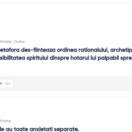
Arhetip
,
Ordine
tafora des-fiinteaza ordinea rationalului, archetip
ibilitatea spiritului dinspre hotarul lui palpabil spre 
182
Arhetip
le au toate anxietati separate.