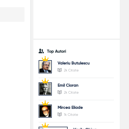
Top Autori
Valeriu Butulescu
2k Citate
Emil Cioran
2k Citate
Mircea Eliade
1k Citate