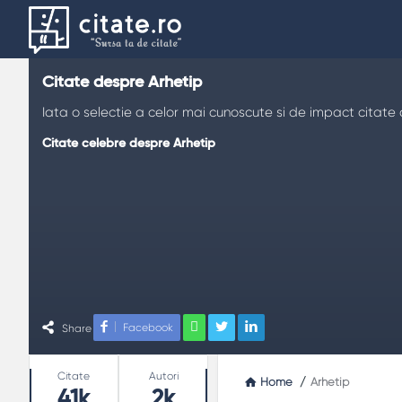
Citate despre Arhetip
Iata o selectie a celor mai cunoscute si de impact citate c
Citate celebre despre Arhetip
Facebook
Share
Stats
Citate
Autori
Home
/
Arhetip
41k
2k