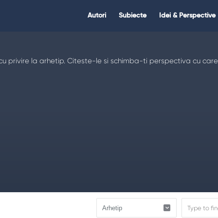
Citate.ro
Citate.ro
Autori
Subiecte
Idei & Perspective
Navigation
u privire la arhetip. Citeste-le si schimba-ti perspectiva cu care