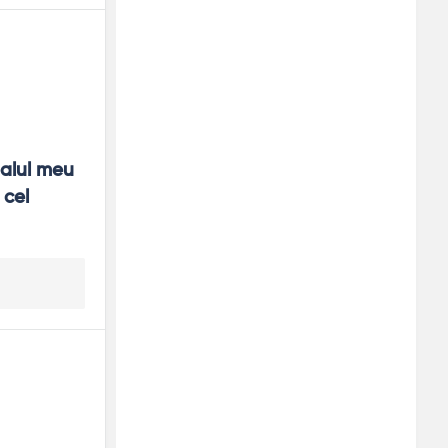
250x250
alul meu 
cel 