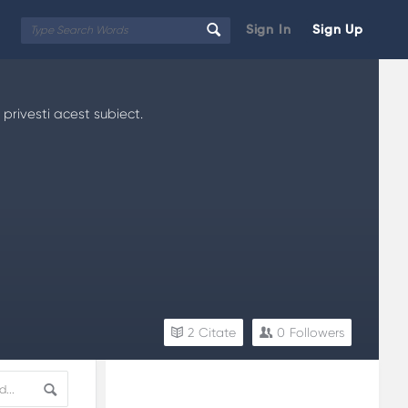
Sign In
Sign Up
 privesti acest subiect.
2
Citate
0
Followers
Sidebar
Adv