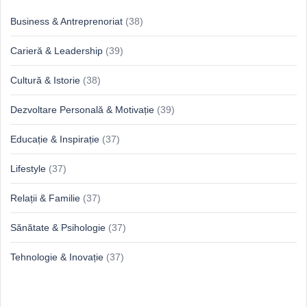
Business & Antreprenoriat
(38)
Carieră & Leadership
(39)
Cultură & Istorie
(38)
Dezvoltare Personală & Motivație
(39)
Educație & Inspirație
(37)
Lifestyle
(37)
Relații & Familie
(37)
Sănătate & Psihologie
(37)
Tehnologie & Inovație
(37)
Idei proaspete, perspective luminoase