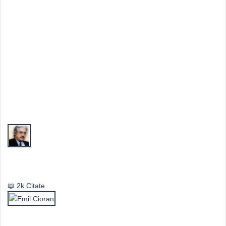
Top Autori
Valeriu Butulescu
2k Citate
Emil Cioran