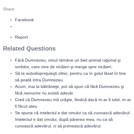
Share
Facebook
Report
Related Questions
Fără Dumnezeu, omul rămâne un biet animal raţional şi
vorbitor, care vine de nicăieri şi merge spre nicăieri.
Să te autodispreţuieşti zilnic, pentru ca în golul lăsat în tine
să poată intra Dumnezeu.
Acum, mai la bătrâneţe, pot să spun că fără Dumnezeu şi
fără nemurire nu există adevăr.
Cred că Dumnezeu mă urăşte, fiindcă dacă m-ar fi iubit, m-ar
fi făcut ateu.
Se spune că intelectul e dat omului ca să cunoască adevărul.
Intelectul e dat omului, după părerea mea, nu ca să
cunoască adevărul, ci să primească adevărul.