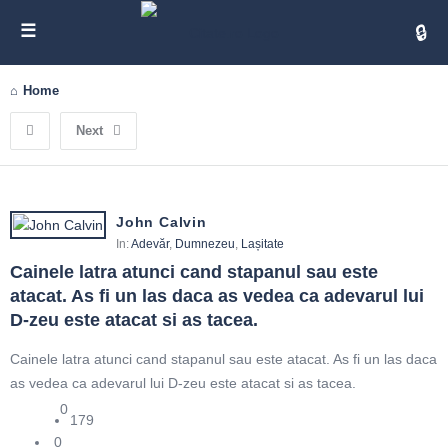
Cita
Home
Next
John Calvin
In:
Adevăr
,
Dumnezeu
,
Lașitate
Cainele latra atunci cand stapanul sau este 
atacat. As fi un las daca as vedea ca adevarul lui 
D-zeu este atacat si as tacea.
Cainele latra atunci cand stapanul sau este atacat. As fi un las daca
as vedea ca adevarul lui D-zeu este atacat si as tacea.
0
179
0