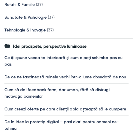
Relații & Familie
(37)
Sănătate & Psihologie
(37)
Tehnologie & Inovație
(37)
Idei proaspete, perspective luminoase
Ce îți spune vocea ta interioară și cum o poți schimba pas cu
pas
De ce ne fascinează ruinele vechi într-o lume obsedată de nou
Cum să dai feedback ferm, dar uman, fără să distrugi
motivația oamenilor
Cum creezi oferte pe care clienții abia așteaptă să le cumpere
De la idee la prototip digital – pași clari pentru oameni ne-
tehnici