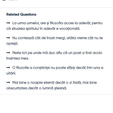
Related Questions
La urma urmelor, are şi filozofia acces la adevăr, pentru
că situarea spiritului în adevăr e vocaţională.
Nu contează cât de încet mergi, atâta vreme cât nu te
opreşti.
Peste tot pe unde mă duc aflu că un poet a fost acolo
înaintea mea.
O filozofie a conştiinţei nu poate sfârşi decât într-una a
uitării.
Mai bine o noapte eternă decât o zi fadă, mai bine
obscuritatea decât o lumină ştearsă.
Sidebar