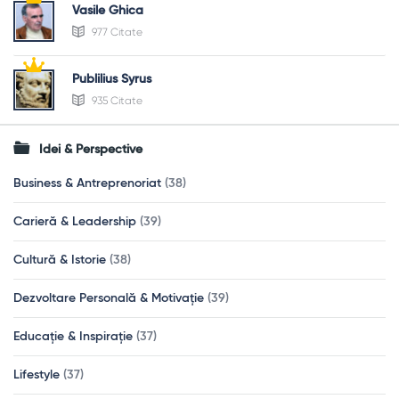
Vasile Ghica
977 Citate
Publilius Syrus
935 Citate
Idei & Perspective
Business & Antreprenoriat
(38)
Carieră & Leadership
(39)
Cultură & Istorie
(38)
Dezvoltare Personală & Motivație
(39)
Educație & Inspirație
(37)
Lifestyle
(37)