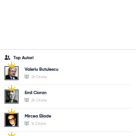
Top Autori
Valeriu Butulescu
2k Citate
Emil Cioran
2k Citate
Mircea Eliade
1k Citate