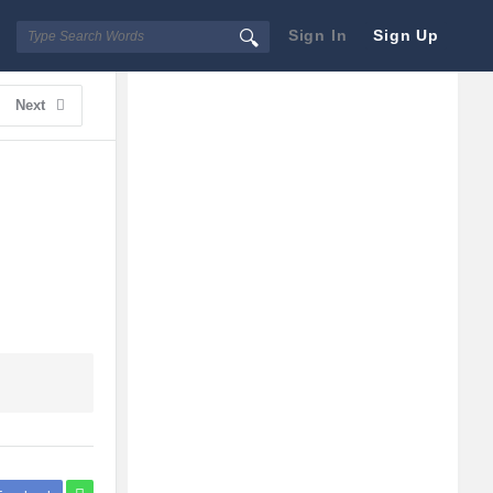
Sign In
Sign Up
Sidebar
Adv
Next
250x250