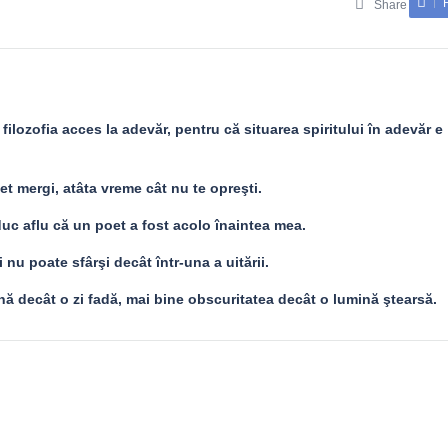
Share
 filozofia acces la adevăr, pentru că situarea spiritului în adevăr e
t mergi, atâta vreme cât nu te opreşti.
uc aflu că un poet a fost acolo înaintea mea.
i nu poate sfârşi decât într-una a uitării.
nă decât o zi fadă, mai bine obscuritatea decât o lumină ştearsă.