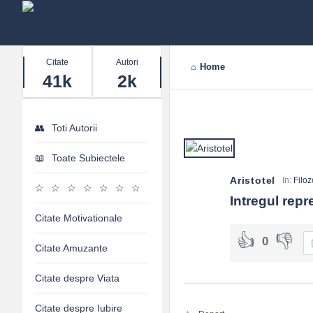
Stats
Citate
Autori
Home
41k
2k
Toti Autorii
Toate Subiectele
Aristotel
In:
Filoz
Intregul rep
Citate Motivationale
0
Citate Amuzante
Citate despre Viata
Citate despre Iubire