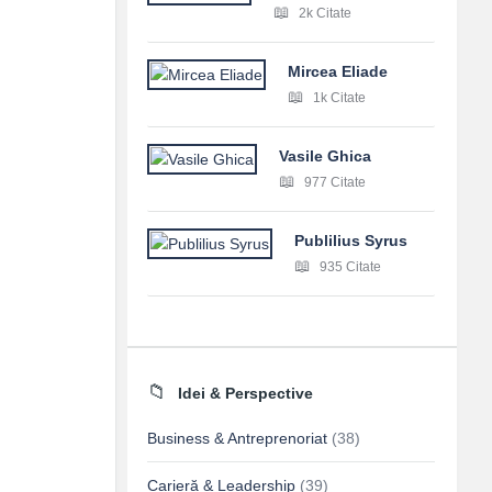
2k Citate
Mircea Eliade
1k Citate
Vasile Ghica
977 Citate
Publilius Syrus
935 Citate
Idei & Perspective
Business & Antreprenoriat
(38)
Carieră & Leadership
(39)