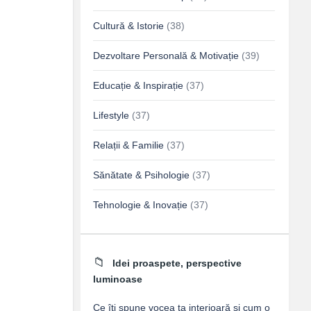
Cultură & Istorie
(38)
Dezvoltare Personală & Motivație
(39)
Educație & Inspirație
(37)
Lifestyle
(37)
Relații & Familie
(37)
Sănătate & Psihologie
(37)
Tehnologie & Inovație
(37)
Idei proaspete, perspective
luminoase
Ce îți spune vocea ta interioară și cum o