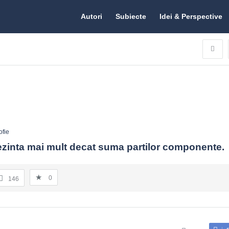
Citate.ro
Citate.ro
Autori
Subiecte
Idei & Perspective
Navigation
ofie
rezinta mai mult decat suma partilor componente.
0
146