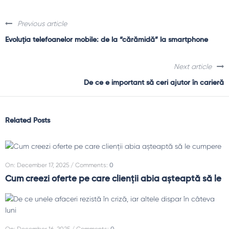
Previous article
Evoluția telefoanelor mobile: de la “cărămidă” la smartphone
Next article
De ce e important să ceri ajutor în carieră
Related Posts
On
:
December 17, 2025
Comments:
0
Cum creezi oferte pe care clienții abia așteaptă să le
On
:
December 16, 2025
Comments:
0