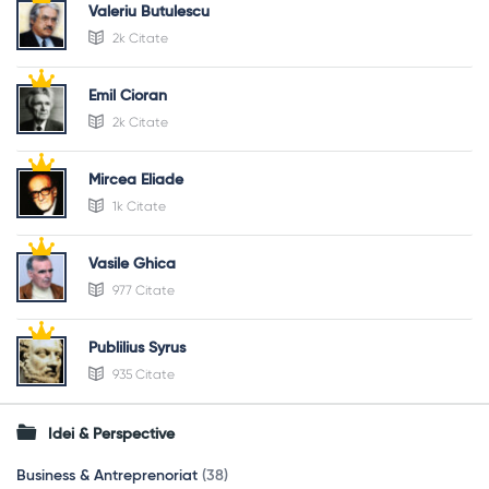
Valeriu Butulescu
2k Citate
Emil Cioran
2k Citate
Mircea Eliade
1k Citate
Vasile Ghica
977 Citate
Publilius Syrus
935 Citate
Idei & Perspective
Business & Antreprenoriat
(38)