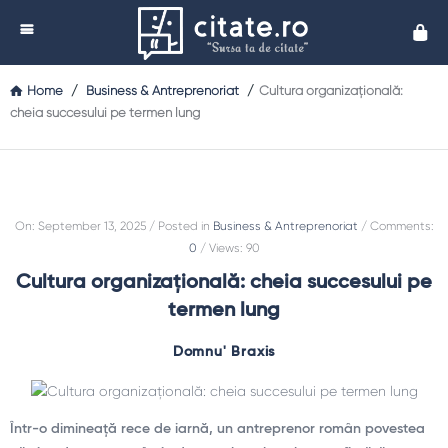
Cita
Home
/
Business & Antreprenoriat
/
Cultura organizațională:
cheia succesului pe termen lung
On
:
September 13, 2025
Posted in
Business & Antreprenoriat
Comments:
0
Views: 90
Cultura organizațională: cheia succesului pe
termen lung
Domnu' Braxis
Într-o dimineață rece de iarnă, un antreprenor român povestea