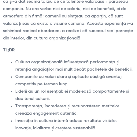
că și-a dat seama târziu de ce talentele valoroase îi părăseau
compania. Nu era vorba nici de salariu, nici de beneficii, ci de
atmosfera din firmă: oamenii nu simțeau că aparțin, că sunt
valorizați sau că există o viziune comună. Această experiență i-a
schimbat radical abordarea: a realizat că succesul real pornește
din interior, din cultura organizațională.
TL;DR
Cultura organizațională influențează performanța și
retenția angajaților mai mult decât pachetele de beneficii.
Companiile cu valori clare și aplicate câștigă avantaj
competitiv pe termen lung.
Liderii au un rol esențial: ei modelează comportamente și
dau tonul culturii.
Transparența, încrederea și recunoașterea meritelor
creează engagement autentic.
Investiția în cultura internă aduce rezultate vizibile:
inovație, loialitate și creștere sustenabilă.