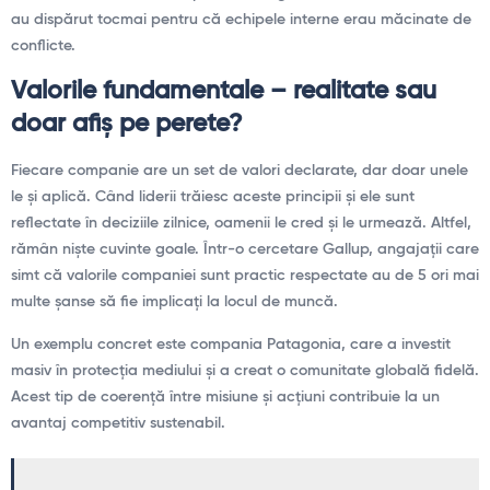
au dispărut tocmai pentru că echipele interne erau măcinate de
conflicte.
Valorile fundamentale – realitate sau
doar afiș pe perete?
Fiecare companie are un set de valori declarate, dar doar unele
le și aplică. Când liderii trăiesc aceste principii și ele sunt
reflectate în deciziile zilnice, oamenii le cred și le urmează. Altfel,
rămân niște cuvinte goale. Într-o cercetare Gallup, angajații care
simt că valorile companiei sunt practic respectate au de 5 ori mai
multe șanse să fie implicați la locul de muncă.
Un exemplu concret este compania Patagonia, care a investit
masiv în protecția mediului și a creat o comunitate globală fidelă.
Acest tip de coerență între misiune și acțiuni contribuie la un
avantaj competitiv sustenabil.