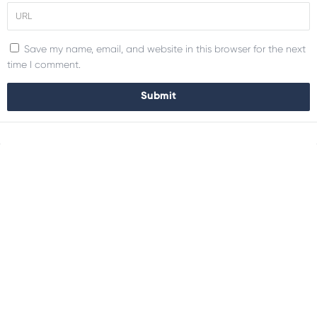
Save my name, email, and website in this browser for the next
time I comment.
Sidebar
Adv
250x250