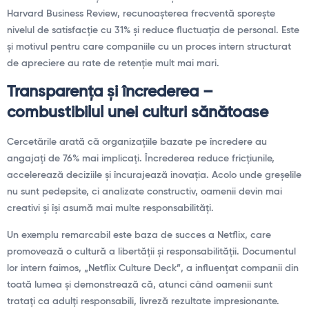
Harvard Business Review, recunoașterea frecventă sporește
nivelul de satisfacție cu 31% și reduce fluctuația de personal. Este
și motivul pentru care companiile cu un proces intern structurat
de apreciere au rate de retenție mult mai mari.
Transparența și încrederea –
combustibilul unei culturi sănătoase
Cercetările arată că organizațiile bazate pe încredere au
angajați de 76% mai implicați. Încrederea reduce fricțiunile,
accelerează deciziile și încurajează inovația. Acolo unde greșelile
nu sunt pedepsite, ci analizate constructiv, oamenii devin mai
creativi și își asumă mai multe responsabilități.
Un exemplu remarcabil este baza de succes a Netflix, care
promovează o cultură a libertății și responsabilității. Documentul
lor intern faimos, „Netflix Culture Deck”, a influențat companii din
toată lumea și demonstrează că, atunci când oamenii sunt
tratați ca adulți responsabili, livreză rezultate impresionante.