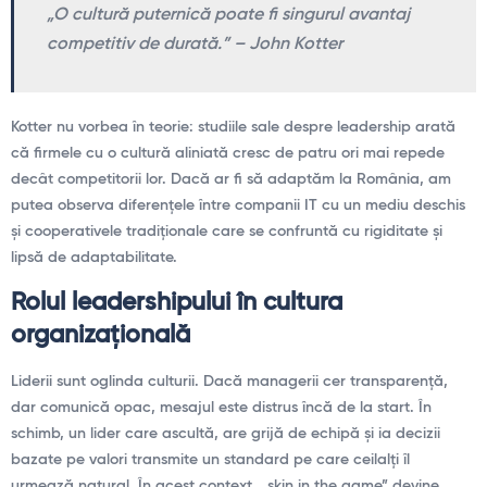
„O cultură puternică poate fi singurul avantaj
competitiv de durată.” – John Kotter
Kotter nu vorbea în teorie: studiile sale despre leadership arată
că firmele cu o cultură aliniată cresc de patru ori mai repede
decât competitorii lor. Dacă ar fi să adaptăm la România, am
putea observa diferențele între companii IT cu un mediu deschis
și cooperativele tradiționale care se confruntă cu rigiditate și
lipsă de adaptabilitate.
Rolul leadershipului în cultura
organizațională
Liderii sunt oglinda culturii. Dacă managerii cer transparență,
dar comunică opac, mesajul este distrus încă de la start. În
schimb, un lider care ascultă, are grijă de echipă și ia decizii
bazate pe valori transmite un standard pe care ceilalți îl
urmează natural. În acest context, „skin in the game” devine