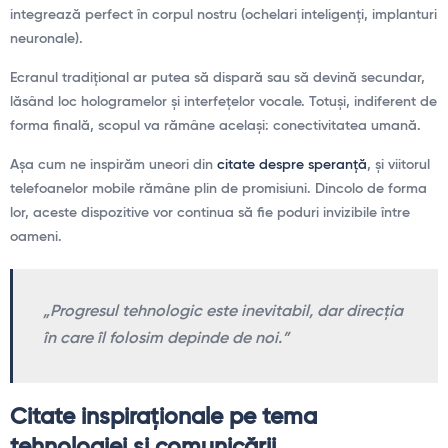
integrează perfect în corpul nostru (ochelari inteligenți, implanturi
neuronale).
Ecranul tradițional ar putea să dispară sau să devină secundar,
lăsând loc hologramelor și interfețelor vocale. Totuși, indiferent de
forma finală, scopul va rămâne același: conectivitatea umană.
Așa cum ne inspirăm uneori din
citate despre speranță
, și viitorul
telefoanelor mobile rămâne plin de promisiuni. Dincolo de forma
lor, aceste dispozitive vor continua să fie poduri invizibile între
oameni.
„Progresul tehnologic este inevitabil, dar direcția
în care îl folosim depinde de noi.”
Citate inspiraționale pe tema
tehnologiei și comunicării