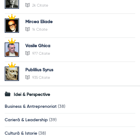
2k Citate
Mircea Eliade
1k Citate
Vasile Ghica
977 Citate
Publilius Syrus
935 Citate
Idei & Perspective
Business & Antreprenoriat
(38)
Carieră & Leadership
(39)
Cultură & Istorie
(38)