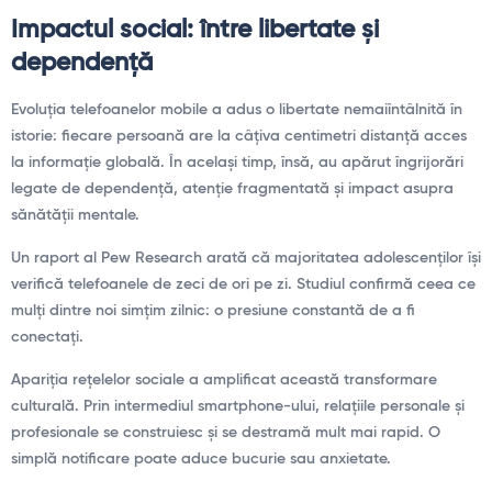
Impactul social: între libertate și
dependență
Evoluția telefoanelor mobile a adus o libertate nemaiîntâlnită în
istorie: fiecare persoană are la câțiva centimetri distanță acces
la informație globală. În același timp, însă, au apărut îngrijorări
legate de dependență, atenție fragmentată și impact asupra
sănătății mentale.
Un raport al Pew Research arată că majoritatea adolescenților își
verifică telefoanele de zeci de ori pe zi. Studiul confirmă ceea ce
mulți dintre noi simțim zilnic: o presiune constantă de a fi
conectați.
Apariția rețelelor sociale a amplificat această transformare
culturală. Prin intermediul smartphone-ului, relațiile personale și
profesionale se construiesc și se destramă mult mai rapid. O
simplă notificare poate aduce bucurie sau anxietate.