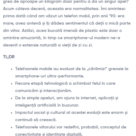
grea de aproape un kilogram doar pentru a da un singur apel?
Acum câteva decenii, aceasta era normalitatea. Îmi amintesc
prima dată când am văzut un telefon mobil, prin anii ’90: era
mare, avea antenă și îți dădea sentimentul că deții o mică parte
din viitor. Astăzi, acea bucată imensă de plastic este doar o
amintire amuzantă, în timp ce smartphone-ul modern ne-a
devenit o extensie naturală a vieții de zi cu zi.
TL;DR
Telefoanele mobile au evoluat de la „cărămizi” greoaie la
smartphone-uri ultra-performante.
Fiecare etapă tehnologică a schimbat felul în care
comunicăm și interacționăm.
De la simple apeluri, am ajuns la internet, aplicații și
inteligență artificială în buzunar.
Impactul social și cultural al acestei evoluții este enorm și
continuă să crească.
Telefoanele viitorului vor redefini, probabil, conceptul de
conectivitate și identitate digitală.