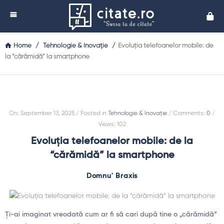
Cita
Home
/
Tehnologie & Inovație
/
Evoluția telefoanelor mobile: de
la “cărămidă” la smartphone
On
:
September 13, 2025
Posted in
Tehnologie & Inovație
Comments:
0
Views: 102
Evoluția telefoanelor mobile: de la
“cărămidă” la smartphone
Domnu' Braxis
Ți-ai imaginat vreodată cum ar fi să cari după tine o „cărămidă”