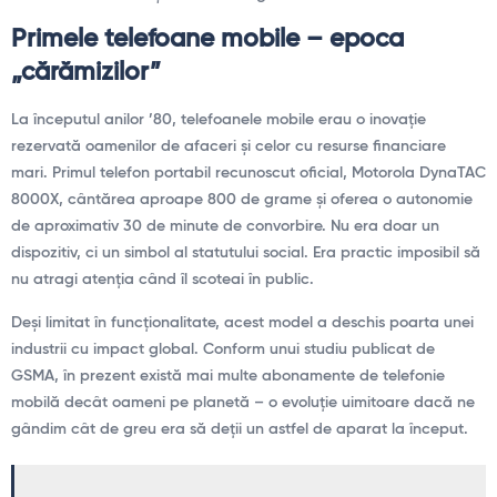
Primele telefoane mobile – epoca
„cărămizilor”
La începutul anilor ’80, telefoanele mobile erau o inovație
rezervată oamenilor de afaceri și celor cu resurse financiare
mari. Primul telefon portabil recunoscut oficial, Motorola DynaTAC
8000X, cântărea aproape 800 de grame și oferea o autonomie
de aproximativ 30 de minute de convorbire. Nu era doar un
dispozitiv, ci un simbol al statutului social. Era practic imposibil să
nu atragi atenția când îl scoteai în public.
Deși limitat în funcționalitate, acest model a deschis poarta unei
industrii cu impact global. Conform unui studiu publicat de
GSMA, în prezent există mai multe abonamente de telefonie
mobilă decât oameni pe planetă – o evoluție uimitoare dacă ne
gândim cât de greu era să deții un astfel de aparat la început.