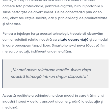
Astăzi, smartphone-urile nu mai sunt doar telefoane. Sunt
camere foto profesionale, portofele digitale, birouri portabile și
surse nesfârșite de divertisment. Ele ne conectează prin video
call, chat sau rețele sociale, dar și prin aplicații de productivitate
și sănătate.
Pentru a înțelege forța acestei tehnologii, trebuie să observăm
cum a redefinit relația noastră cu
citate despre viață
și cu modul
în care percepem timpul liber. Smartphone-ul ne-a făcut să fim
mereu conectați, indiferent unde ne aflăm.
„Nu mai avem telefoane mobile. Avem viața
noastră întreagă într-un singur dispozitiv.”
Această realitate a schimbat nu doar modul în care trăim, ci și
industrii întregi – de la transport și comerț, până la educație și
medicină.