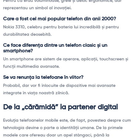
Pentru că erau voluminoase, grele și deloc ergonomice, dar
reprezentau un simbol al inovației.
Care a fost cel mai popular telefon din anii 2000?
Nokia 3310, celebru pentru bateria lui incredibilă și pentru
durabilitatea deosebită.
Ce face diferența dintre un telefon clasic și un
smartphone?
Un smartphone are sistem de operare, aplicații, touchscreen și
funcții multimedia avansate.
Se va renunța la telefoane în viitor?
Probabil, dar vor fi înlocuite de dispozitive mai avansate
integrate în viața noastră zilnică.
De la „cărămidă” la partener digital
Evoluția telefoanelor mobile este, de fapt, povestea despre cum
tehnologia devine o parte a identității umane. De la primele
modele care ofereau doar un apel stângaci, până la