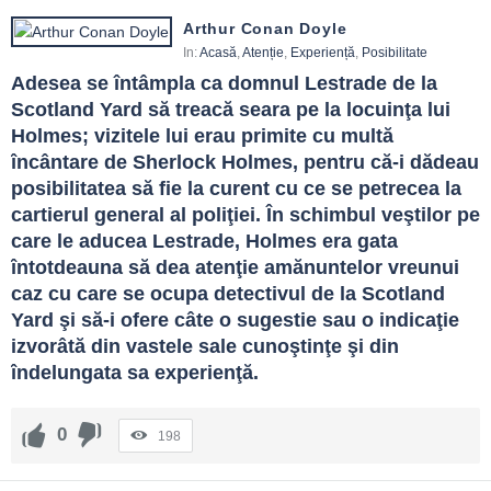
Arthur Conan Doyle
In:
Acasă
,
Atenție
,
Experiență
,
Posibilitate
Adesea se întâmpla ca domnul Lestrade de la 
Scotland Yard să treacă seara pe la locuinţa lui 
Holmes; vizitele lui erau primite cu multă 
încântare de Sherlock Holmes, pentru că-i dădeau 
posibilitatea să fie la curent cu ce se petrecea la 
cartierul general al poliţiei. În schimbul veştilor pe 
care le aducea Lestrade, Holmes era gata 
întotdeauna să dea atenţie amănuntelor vreunui 
caz cu care se ocupa detectivul de la Scotland 
Yard şi să-i ofere câte o sugestie sau o indicaţie 
izvorâtă din vastele sale cunoştinţe şi din 
îndelungata sa experienţă.
0
198