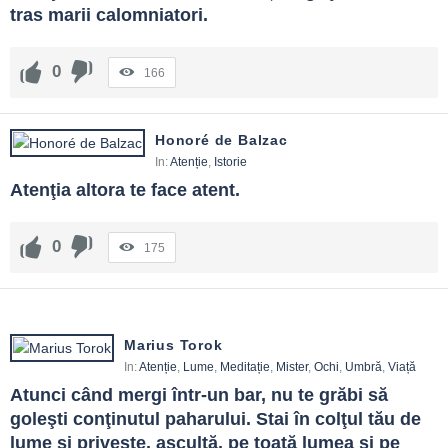
tras marii calomniatori.
0
166
Honoré de Balzac
In:
Atenție
,
Istorie
Atenţia altora te face atent.
0
175
Marius Torok
In:
Atenție
,
Lume
,
Meditație
,
Mister
,
Ochi
,
Umbră
,
Viață
Atunci când mergi într-un bar, nu te grăbi să 
goleşti conţinutul paharului. Stai în colţul tău de 
lume şi priveşte, ascultă, pe toată lumea şi pe 