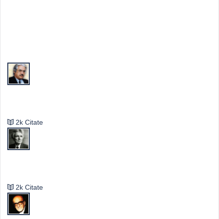
Top Autori
Valeriu Butulescu
2k Citate
Emil Cioran
2k Citate