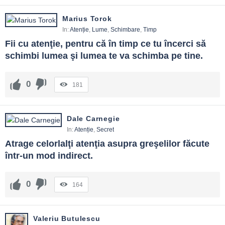
Marius Torok
In:
Atenție
,
Lume
,
Schimbare
,
Timp
Fii cu atenţie, pentru că în timp ce tu încerci să 
schimbi lumea şi lumea te va schimba pe tine.
0
181
Dale Carnegie
In:
Atenție
,
Secret
Atrage celorlalţi atenţia asupra greşelilor făcute 
într-un mod indirect.
0
164
Valeriu Butulescu