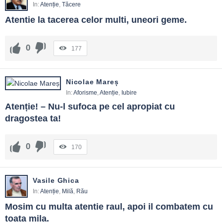
In:
Atenție
,
Tăcere
Atentie la tacerea celor multi, uneori geme.
0
177
Nicolae Mareș
In:
Aforisme
,
Atenție
,
Iubire
Atenție! – Nu-l sufoca pe cel apropiat cu 
dragostea ta!
0
170
Vasile Ghica
In:
Atenție
,
Milă
,
Rău
Mosim cu multa atentie raul, apoi il combatem cu 
toata mila.