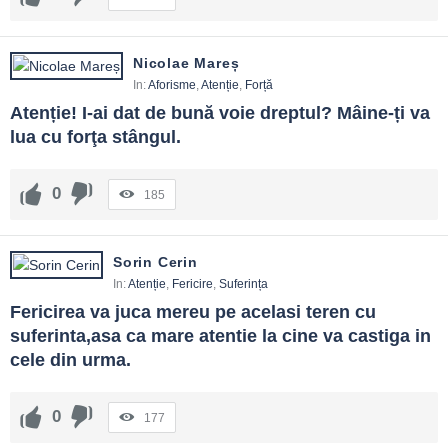
Nicolae Mareș
In:
Aforisme
,
Atenție
,
Forță
Atenție! I-ai dat de bună voie dreptul? Mâine-ți va 
lua cu forţa stângul.
0
185
Sorin Cerin
In:
Atenție
,
Fericire
,
Suferința
Fericirea va juca mereu pe acelasi teren cu 
suferinta,asa ca mare atentie la cine va castiga in 
cele din urma.
0
177