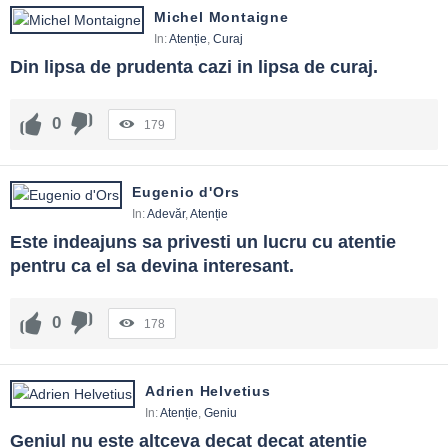
Michel Montaigne
In:
Atenție
,
Curaj
Din lipsa de prudenta cazi in lipsa de curaj.
0
179
Eugenio d'Ors
In:
Adevăr
,
Atenție
Este indeajuns sa privesti un lucru cu atentie 
pentru ca el sa devina interesant.
0
178
Adrien Helvetius
In:
Atenție
,
Geniu
Geniul nu este altceva decat decat atentie 