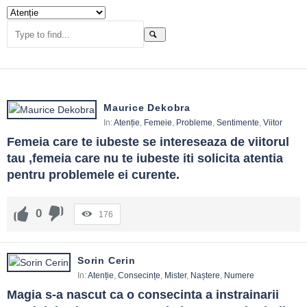
Maurice Dekobra
In:
Atenție
,
Femeie
,
Probleme
,
Sentimente
,
Viitor
Femeia care te iubeste se intereseaza de viitorul 
tau ,femeia care nu te iubeste iti solicita atentia 
pentru problemele ei curente.
0
176
Sorin Cerin
In:
Atenție
,
Consecințe
,
Mister
,
Naștere
,
Numere
Magia s-a nascut ca o consecinta a instrainarii 