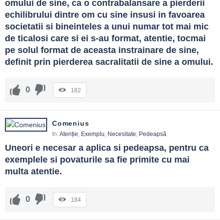
omului de sine, ca o contrabalansare a pierderii 
echilibrului dintre om cu sine insusi in favoarea 
societatii si bineinteles a unui numar tot mai mic 
de ticalosi care si ei s-au format, atentie, tocmai 
pe solul format de aceasta instrainare de sine, 
definit prin pierderea sacralitatii de sine a omului.
0
182
Comenius
In:
Atenție
,
Exemplu
,
Necesitate
,
Pedeapsă
Uneori e necesar a aplica si pedeapsa, pentru ca 
exemplele si povaturile sa fie primite cu mai 
multa atentie.
0
184