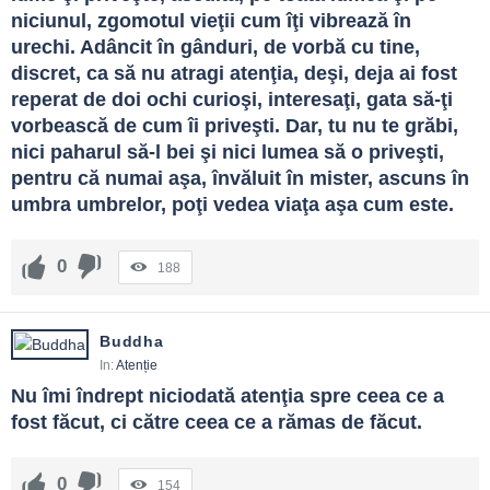
niciunul, zgomotul vieţii cum îţi vibrează în 
urechi. Adâncit în gânduri, de vorbă cu tine, 
discret, ca să nu atragi atenţia, deşi, deja ai fost 
reperat de doi ochi curioşi, interesaţi, gata să-ţi 
vorbească de cum îi priveşti. Dar, tu nu te grăbi, 
nici paharul să-l bei şi nici lumea să o priveşti, 
pentru că numai aşa, învăluit în mister, ascuns în 
umbra umbrelor, poţi vedea viaţa aşa cum este.
0
188
Buddha
In:
Atenție
Nu îmi îndrept niciodată atenţia spre ceea ce a 
fost făcut, ci către ceea ce a rămas de făcut.
0
154