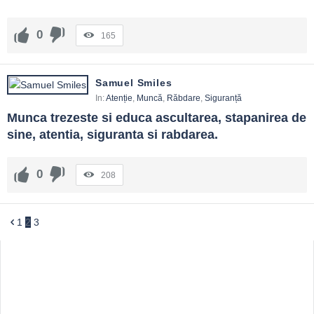
0
165
Samuel Smiles
In:
Atenție
,
Muncă
,
Răbdare
,
Siguranță
Munca trezeste si educa ascultarea, stapanirea de 
sine, atentia, siguranta si rabdarea.
0
208
1
2
3
Sidebar
Adv
250x250