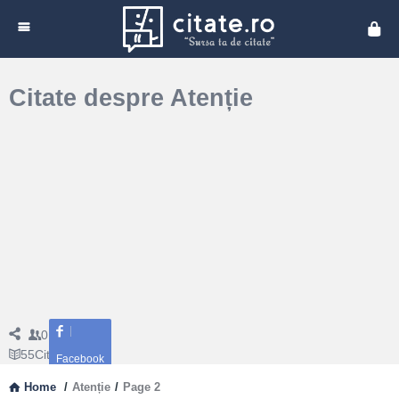
Cita
Citate despre Atenție
0
Followers
55
Citate
Facebook
Home
/
Atenție
/
Page 2