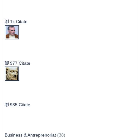
Mircea Eliade
1k Citate
Vasile Ghica
977 Citate
Publilius Syrus
935 Citate
Idei & Perspective
Business & Antreprenoriat
(38)