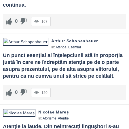
continua.
0
167
Arthur Schopenhauer
In:
Atenție
,
Esențial
Un punct esenţial al înţelepciunii stă în proporţia 
justă în care ne îndreptăm atenţia pe de o parte 
asupra prezentului, pe de alta asupra viitorului, 
pentru ca nu cumva unul să strice pe celălalt.
0
120
Nicolae Mareș
In:
Aforisme
,
Atenție
Atenţie la laude. Din neîntrecuți linguşitori s-au 