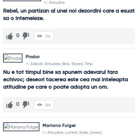
In:
Atitudine
Rebel, un partizan al unei noi dezordini care a esuat 
sa o intemeieze.
0
138
Pindar
In:
Adevăr
,
Atitudine
,
Bine
,
Tăcere
,
Timp
Nu e tot timpul bine sa spunem adevarul fara 
echivoc; deseori tacerea este cea mai inteleapta 
atitudine pe care o poate adopta un om.
0
188
Mariana Fulger
In:
Atitudine
,
Lumină
,
Stele
,
Univers