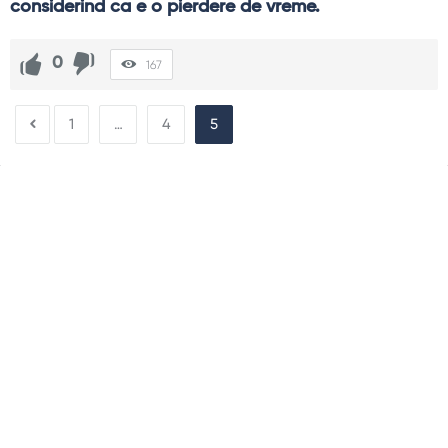
considerind ca e o pierdere de vreme.
0
167
1
…
4
5
Sidebar
Adv
250x250