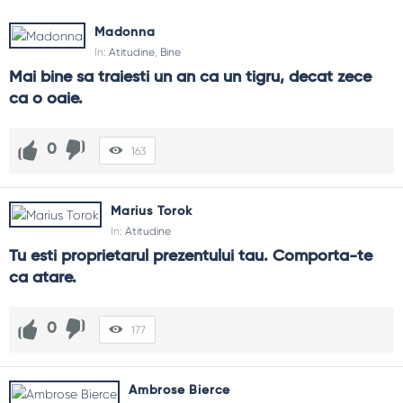
Madonna
In:
Atitudine
,
Bine
Mai bine sa traiesti un an ca un tigru, decat zece 
ca o oaie.
0
163
Marius Torok
In:
Atitudine
Tu esti proprietarul prezentului tau. Comporta-te 
ca atare.
0
177
Ambrose Bierce