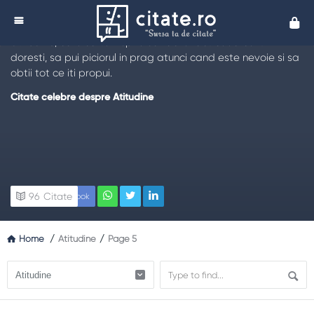
Citate despre Atitudine
Cita
O colectie a celor mai impresionante
citate despre
atitudine
, care sa te inspire sa faci exact ceea ce iti
doresti, sa pui piciorul in prag atunci cand este nevoie si sa
obtii tot ce iti propui.
Citate celebre despre Atitudine
96
Citate
Facebook
Home
/
Atitudine
/
Page 5