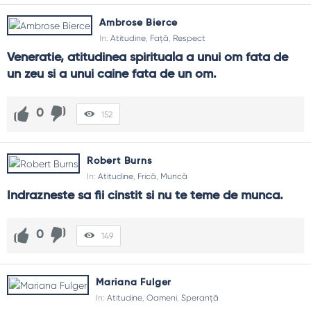
Ambrose Bierce
In:
Atitudine
,
Față
,
Respect
Veneratie, atitudinea spirituala a unui om fata de 
un zeu si a unui caine fata de un om.
0
152
Robert Burns
In:
Atitudine
,
Frică
,
Muncă
Indrazneste sa fii cinstit si nu te teme de munca.
0
149
Mariana Fulger
In:
Atitudine
,
Oameni
,
Speranță