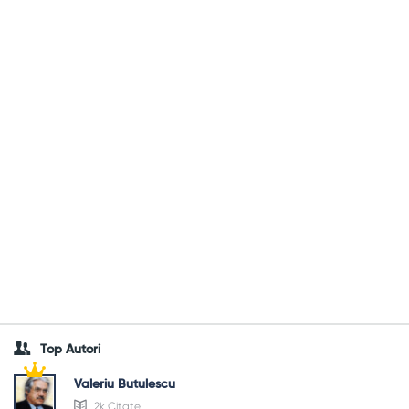
Top Autori
Valeriu Butulescu
2k Citate