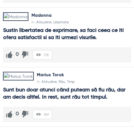
Madonna
In:
Atitudine
,
Libertate
Sustin libertatea de exprimare, sa faci ceea ce iti 
ofera satisfactii si sa iti urmezi visurile.
0
178
Marius Torok
In:
Atitudine
,
Rău
,
Timp
Sunt bun doar atunci când puteam să fiu rău, dar 
am decis altfel. In rest, sunt rău tot timpul.
0
189