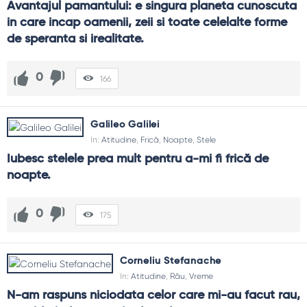
Avantajul pamantului: e singura planeta cunoscuta 
in care incap oamenii, zeii si toate celelalte forme 
de speranta si irealitate.
0
166
Galileo Galilei
In:
Atitudine
,
Frică
,
Noapte
,
Stele
Iubesc stelele prea mult pentru a-mi fi frică de 
noapte.
0
175
Corneliu Stefanache
In:
Atitudine
,
Rău
,
Vreme
N-am raspuns niciodata celor care mi-au facut rau, 