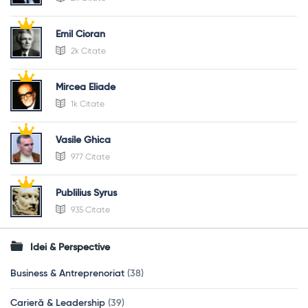
Emil Cioran
2k Citate
Mircea Eliade
1k Citate
Vasile Ghica
977 Citate
Publilius Syrus
935 Citate
Idei & Perspective
Business & Antreprenoriat
(38)
Carieră & Leadership
(39)