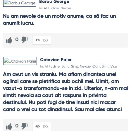
Barbu George
In:
Atitudine
,
Nevoie
Nu am nevoie de un motiv anume, ca să fac un 
anumit lucru.
0
150
Octavian Paler
In:
Atitudine
,
Bunul Simț
,
Nevoie
,
Ochi
,
Simț
,
Vise
Am avut un vis straniu. Ma aflam dinantea unei 
oglinzi care se pietrifica sub ochii mei. Uimit, am 
vazut-o transformandu-se in zid. Ulterior, n-am mai 
simtit nevoia sa caut alt raspuns in privinta 
destinului. Nu poti fugi de tine insuti nici macar 
cand o vrei cu tot dinadinsul. Sau mai ales atunci
0
190