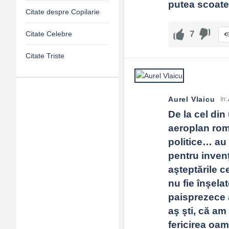
putea scoate 
Citate despre Copilarie
7
Citate Celebre
Citate Triste
Aurel Vlaicu
Adv
In:
De la cel din
120x600
aeroplan româ
politice… au 
pentru invenţ
aşteptările c
nu fie înşela
paisprezece 
aş şti, că am
fericirea oam