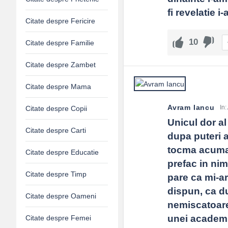
Cum îi ajut pe alții să spere?
fi revelatie
Citate despre Fericire
Prezență, ascultare, un plan mic împreună, nu slogane.
10
Citate despre Familie
Rolul credinței?
Pentru mulți, e izvor adânc de sens și perseverență.
Citate despre Zambet
Citate despre Mama
Avram Iancu
In:
Citate despre Copii
Unicul dor al
Citate despre Carti
dupa puteri a
tocma acuma c
Citate despre Educatie
prefac in nim
Citate despre Timp
pare ca mi-ar
dispun, ca d
Citate despre Oameni
nemiscatoare 
unei academii
Citate despre Femei