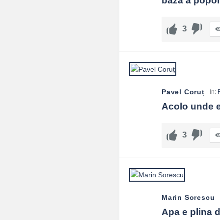
baza a popor
3
Pavel Coruț
In:
Acolo unde es
3
Marin Sorescu
Apa e plina d