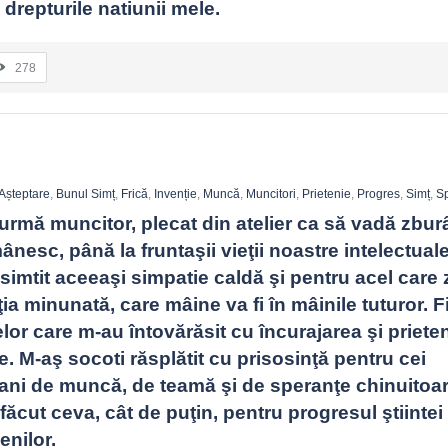
drepturile natiunii mele.
278
Așteptare
,
Bunul Simț
,
Frică
,
Invenție
,
Muncă
,
Muncitori
,
Prietenie
,
Progres
,
Simț
,
S
 urmă muncitor, plecat din atelier ca să vadă zbur
nesc, până la fruntaşii vieţii noastre intelectuale 
simtit aceeaşi simpatie caldă şi pentru acel care z
ia minunată, care mâine va fi în mâinile tuturor. Fi
elor care m-au întovărăsit cu încurajarea şi prieteni
te. M-aş socoti răsplătit cu prisosinţă pentru cei 
ani de muncă, de teamă şi de speranţe chinuitoar
 făcut ceva, cât de puţin, pentru progresul ştiintei 
enilor.