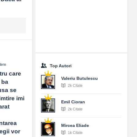
tere
Top Autori
ru care 
Valeriu Butulescu
ba 
2k Citate
usa se 
mtire imi 
Emil Cioran
rat 
2k Citate
ntarea 
Mircea Eliade
gii vor 
1k Citate