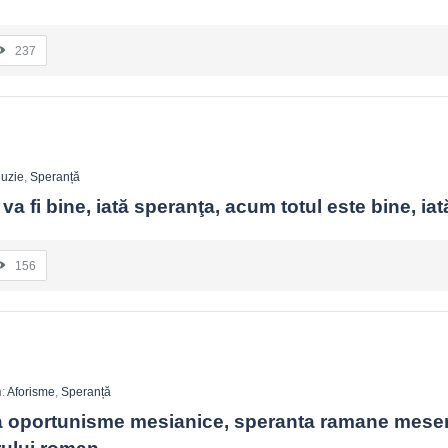
237
Iluzie
,
Speranță
va fi bine, iată speranţa, acum totul este bine, iată
156
n:
Aforisme
,
Speranță
ea oportunisme mesianice, speranta ramane meseri