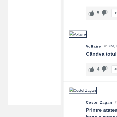
5
Voltaire
In:
Bine
,
Cândva totul 
4
Costel Zagan
I
Printre atat