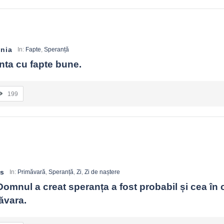
nia
In:
Fapte
,
Speranță
nta cu fapte bune.
199
ms
In:
Primăvară
,
Speranță
,
Zi
,
Zi de naștere
Domnul a creat speranța a fost probabil și cea în c
ăvara.