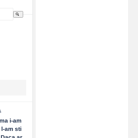
Sidebar
Adv
250x250
ă
ma i-am 
-am sti 
Daca ar 