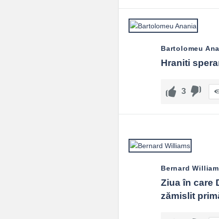
Bartolomeu Ana
Hraniti spera
3
Bernard Willia
Ziua în care 
zămislit prim