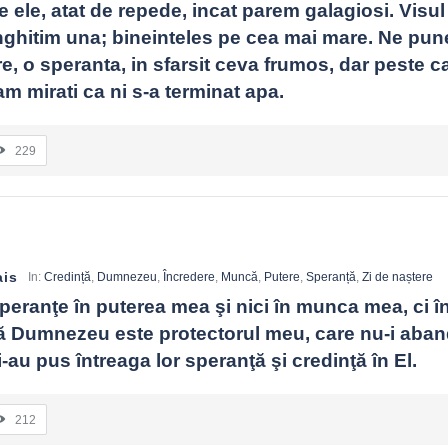
e ele, atat de repede, incat parem galagiosi. Visul
nghitim una; bineinteles pe cea mai mare. Ne pun
re, o speranta, in sfarsit ceva frumos, dar peste ca
m mirati ca ni s-a terminat apa.
229
ais
In:
Credință
,
Dumnezeu
,
Încredere
,
Muncă
,
Putere
,
Speranță
,
Zi de naștere
eranţe în puterea mea şi nici în munca mea, ci în
ă Dumnezeu este protectorul meu, care nu-i aba
i-au pus întreaga lor speranţă şi credinţă în El.
212