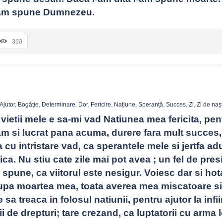
 i-am spune Dumnezeu.
360
Ajutor
,
Bogăție
,
Determinare
,
Dor
,
Fericire
,
Națiune
,
Speranță
,
Succes
,
Zi
,
Zi de naș
 vietii mele e sa-mi vad Natiunea mea fericita, pent
m si lucrat pana acuma, durere fara mult succes, 
u intristare vad, ca sperantele mele si jertfa ad
ica. Nu stiu cate zile mai pot avea ; un fel de presi
 spune, ca viitorul este nesigur. Voiesc dar si hota
upa moartea mea, toata averea mea miscatoare si 
sa treaca in folosul natiunii, pentru ajutor la infii
 de drepturi; tare crezand, ca luptatorii cu arma le