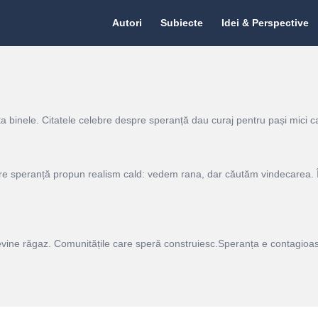
Citate.ro
Citate.ro
Autori
Subiecte
Idei & Perspective
Navigation
a binele. Citatele celebre despre speranță dau curaj pentru pași mici 
pre speranță propun realism cald: vedem rana, dar căutăm vindecarea. Î
vine răgaz. Comunitățile care speră construiesc.Speranța e contagioas