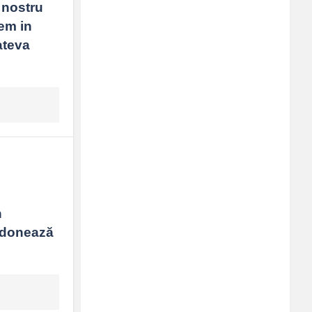
 nostru 
em in 
teva 
 
ndonează 