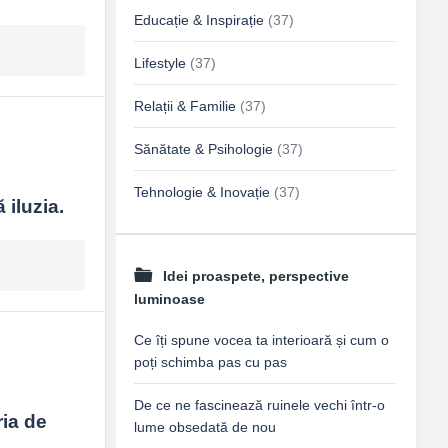
Educație & Inspirație
(37)
Lifestyle
(37)
Relații & Familie
(37)
Sănătate & Psihologie
(37)
Tehnologie & Inovație
(37)
 iluzia.
Idei proaspete, perspective
luminoase
Ce îți spune vocea ta interioară și cum o
poți schimba pas cu pas
De ce ne fascinează ruinele vechi într-o
a de 
lume obsedată de nou