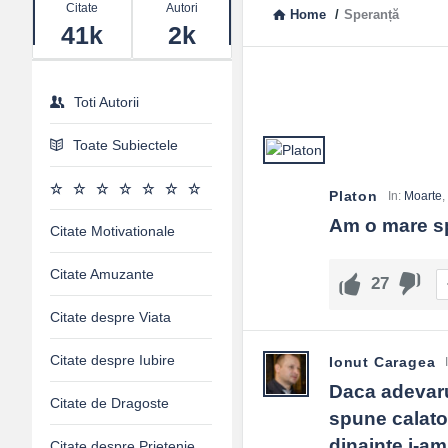
Stats
Citate
Autori
Recunoștință
: memorie a binelui.
Home
/
Speranță
41k
2k
Comunitate
: umăr lângă umăr.
Îngrijire
: corp, minte, suflet.
Ghid de folosire
Toti Autorii
Ține un jurnal scurt al reușitelor.
Toate Subiectele
Planifică doar ziua de mâine când e greu.
Caută oamenii care te ridică.
Fă o faptă bună anonimă pe săptămână.
Platon
In:
Moarte
,
Am o mare sp
FAQ și reflecții finale
Citate Motivationale
Cum păstrez speranța vie?
Citate Amuzante
27
Prin ritualuri mici: recunoștință, mișcare, somn, prieteni buni, proi
Citate despre Viata
Nu e speranța o iluzie?
Devine iluzie fără adevăr și acțiune. Cu ambele, e motor de schi
Citate despre Iubire
Ionut Caragea
Daca adevaru
Ce fac când totul pare blocat?
Citate de Dragoste
spune calator
Micșorezi orizontul la 24 de ore, ceri ajutor, te odihnești, reiei.
dinainte i-am
Citate despre Prietenie