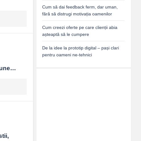
Cum să dai feedback ferm, dar uman,
fără să distrugi motivația oamenilor
Cum creezi oferte pe care clienții abia
așteaptă să le cumpere
De la idee la prototip digital – pași clari
pentru oameni ne-tehnici
tiune…
ii, 