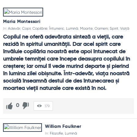
efort, încredere în echipă și direcție în familie. Citatele
despre lumină oferă un vocabular al limpezimii care nu
umilește, ci construiește. Adevărul spus cu dragoste
Maria Montessori
strălucește fără orbire.Lumina nu exclude umbrele. Le
In:
Adevăr
,
Copii
,
Copilărie
,
Întuneric
,
Lumină
,
Moarte
,
Oameni
,
Spirit
,
Viață
recunoaște și le integrează într-o poveste mai mare
Copilul ne oferă adevărata sinteză a vieţii, care 
despre vindecare și învățare.
rezidă în spiritul umanităţii. Dar acel spirit care 
Teme frecvente
învăluie copilăria noastră este apoi întunecat de 
umbrele temniţei care începe deasupra copilului în 
Adevăr
: lumina care nu arde.
Îndrumare
: felinare pe drum lung.
creştere; iar omul îl vede murind departe şi pierind 
Transparență
: încredere în relații.
în lumina zilei obişnuite. Într-adevăr, viaţa noastră 
Educație
: deschidere de ochi și minți.
socială înseamnă destul de des întunecarea şi 
Speranță
: luminițe în furtună.
moartea vieţii naturale care există în noi.
Ghid de folosire
0
179
Explică pe scurt, fără jargon.
Corectează în privat, laudă în public.
Caută o perspectivă diferită înainte de concluzie.
Aprinde o lumină mică zilnic: un gest, un cuvânt bun.
William Faulkner
In:
Filozofie
,
Lumină