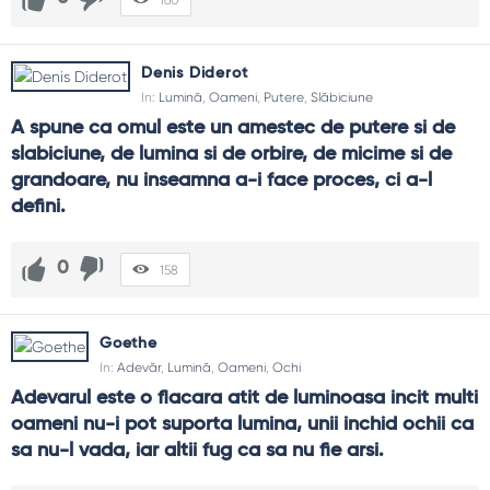
Denis Diderot
In:
Lumină
,
Oameni
,
Putere
,
Slăbiciune
A spune ca omul este un amestec de putere si de 
slabiciune, de lumina si de orbire, de micime si de 
grandoare, nu inseamna a-i face proces, ci a-l 
defini.
0
158
Goethe
In:
Adevăr
,
Lumină
,
Oameni
,
Ochi
Adevarul este o flacara atit de luminoasa incit multi 
oameni nu-i pot suporta lumina, unii inchid ochii ca 
sa nu-l vada, iar altii fug ca sa nu fie arsi.