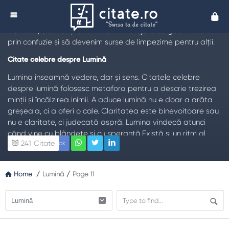
Citate despre Lumină
Cita
TL;DR:
Citate celebre despre lumină vorbesc despre
claritate, adevăr și orientare. Ele ne ajută să găsim drumul
prin confuzie și să devenim surse de limpezime pentru alții.
Citate celebre despre Lumină
Lumina înseamnă vedere, dar și sens. Citatele celebre
despre lumină folosesc metafora pentru a descrie trezirea
minții și încălzirea inimii. A aduce lumină nu e doar a arăta
greșeala, ci a oferi o cale. Claritatea este binevoitoare sau
nu e claritate, ci judecată aspră. Lumina vindecă atunci
când vine cu blândețe și cu speranță.Există și un ritm al
241
Citate
Facebook
luminii: răsar idei după perioade de întuneric creativ. Când
totul pare ceață, răbdarea devine lampă de veghe.
Citatele ne încurajează să aprindem lumini mici: un gest de
Home
/
Lumină
/
Page 11
bunătate, o explicație simplă, o fereastră deschisă spre
dialog.
De ce contează tema Lumină
Fără lumină, risipim energie. Claritatea aduce economie de