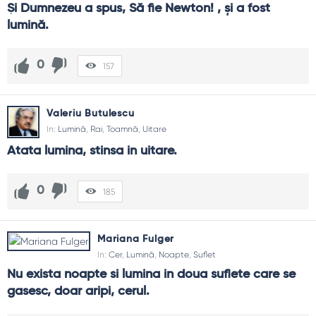
Şi Dumnezeu a spus, Să fie Newton! , şi a fost 
lumină.
0
157
Valeriu Butulescu
In:
Lumină
,
Rai
,
Toamnă
,
Uitare
Atata lumina, stinsa in uitare.
0
185
Mariana Fulger
In:
Cer
,
Lumină
,
Noapte
,
Suflet
Nu exista noapte si lumina in doua suflete care se 
gasesc, doar aripi, cerul.