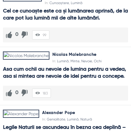
In:
Cunoaștere
,
Lumină
Cel ce cunoaşte este ca şi lumânarea aprinsă, de la 
care pot lua lumină mii de alte lumânări.
0
99
Nicolas Malebranche
In:
Lumină
,
Minte
,
Nevoie
,
Ochi
Asa cum ochii au nevoie de lumina pentru a vedea, 
asa si mintea are nevoie de idei pentru a concepe.
0
183
Alexander Pope
In:
Genialitate
,
Lumină
,
Natură
Legile Naturii se ascundeau în bezna cea deplină –