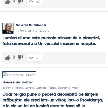
0
185
Valeriu Butulescu
In:
Față
,
Lumină
,
Noapte
Lumina diurna este aureola minuscula a planetei, 
fata adevarata a Universului inseamna noapte.
0
145
Honoré de Balzac
In:
Ființă
,
Istorie
,
Lumină
,
Oameni
,
Religie
,
Speranță
,
Viitor
Doar religia pune o pecetă deosebită pe fiinţele 
prăbuşite: ele cred într-un viitor, într-o Providenţă, 
e în ele un fel de lumină care te face să le 