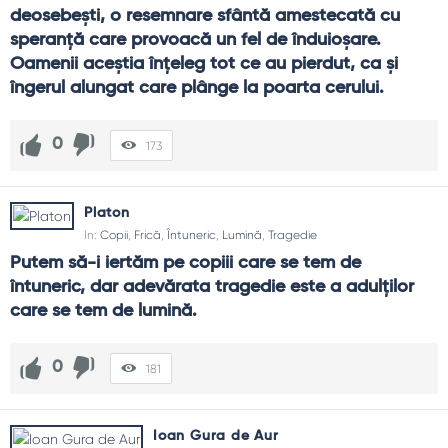
deosebeşti, o resemnare sfântă amestecată cu 
speranţă care provoacă un fel de înduioşare. 
Oamenii aceştia înţeleg tot ce au pierdut, ca şi 
îngerul alungat care plânge la poarta cerului.
0
173
Platon
In:
Copii
,
Frică
,
Întuneric
,
Lumină
,
Tragedie
Putem să-i iertăm pe copiii care se tem de 
întuneric, dar adevărata tragedie este a adulților 
care se tem de lumină.
0
181
Ioan Gura de Aur