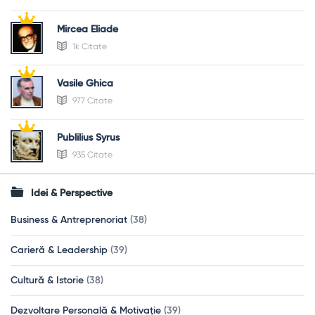
Mircea Eliade
1k Citate
Vasile Ghica
977 Citate
Publilius Syrus
935 Citate
Idei & Perspective
Business & Antreprenoriat
(38)
Carieră & Leadership
(39)
Cultură & Istorie
(38)
Dezvoltare Personală & Motivație
(39)