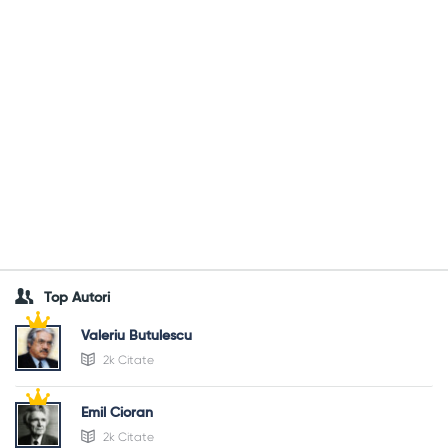
Top Autori
Valeriu Butulescu
2k Citate
Emil Cioran
2k Citate