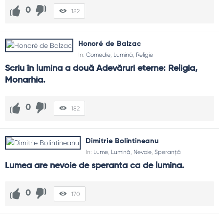
0
182
Honoré de Balzac
In:
Comedie
,
Lumină
,
Religie
Scriu în lumina a două Adevăruri eterne: Religia, 
Monarhia.
0
182
Dimitrie Bolintineanu
In:
Lume
,
Lumină
,
Nevoie
,
Speranță
Lumea are nevoie de speranta ca de lumina.
0
170