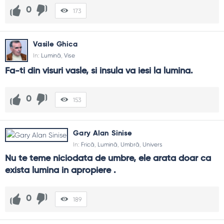
0
173
Vasile Ghica
In:
Lumină
,
Vise
Fa-ti din visuri vasle, si insula va iesi la lumina.
0
153
Gary Alan Sinise
In:
Frică
,
Lumină
,
Umbră
,
Univers
Nu te teme niciodata de umbre, ele arata doar ca 
exista lumina in apropiere .
0
189