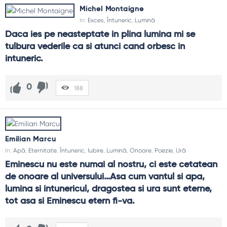
Michel Montaigne
In:
Exces
,
Întuneric
,
Lumină
Daca ies pe neasteptate in plina lumina mi se 
tulbura vederile ca si atunci cand orbesc in 
intuneric.
0
188
Emilian Marcu
In:
Apă
,
Eternitate
,
Întuneric
,
Iubire
,
Lumină
,
Onoare
,
Poezie
,
Ură
Eminescu nu este numai al nostru, ci este cetatean 
de onoare al universului…Asa cum vantul si apa, 
lumina si intunericul, dragostea si ura sunt eterne, 
tot asa si Eminescu etern fi-va.