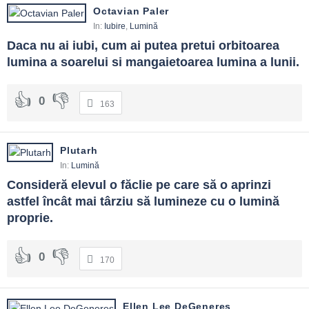
Octavian Paler
In:
Iubire
,
Lumină
Daca nu ai iubi, cum ai putea pretui orbitoarea 
lumina a soarelui si mangaietoarea lumina a lunii.
0
163
Plutarh
In:
Lumină
Consideră elevul o făclie pe care să o aprinzi 
astfel încât mai târziu să lumineze cu o lumină 
proprie.
0
170
Ellen Lee DeGeneres