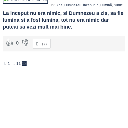
In:
Bine
,
Dumnezeu
,
Începuturi
,
Lumină
,
Nimic
La inceput nu era nimic, si Dumnezeu a zis, sa fie 
lumina si a fost lumina, tot nu era nimic dar 
puteai sa vezi mult mai bine.
0
177
1
…
11
12
Sidebar
Adv
250x250