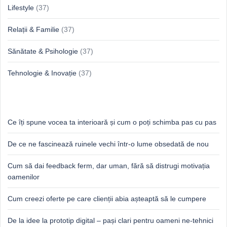
Lifestyle
(37)
Relații & Familie
(37)
Sănătate & Psihologie
(37)
Tehnologie & Inovație
(37)
Idei proaspete, perspective luminoase
Ce îți spune vocea ta interioară și cum o poți schimba pas cu pas
De ce ne fascinează ruinele vechi într-o lume obsedată de nou
Cum să dai feedback ferm, dar uman, fără să distrugi motivația
oamenilor
Cum creezi oferte pe care clienții abia așteaptă să le cumpere
De la idee la prototip digital – pași clari pentru oameni ne-tehnici