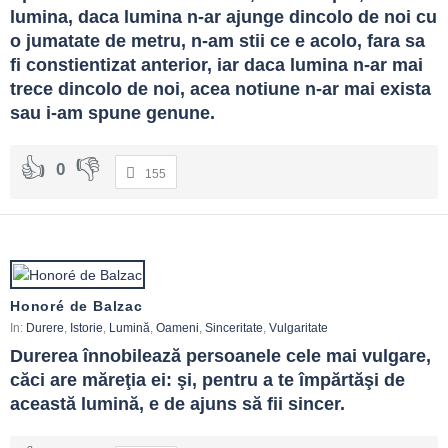
lumina, daca lumina n-ar ajunge dincolo de noi cu 
o jumatate de metru, n-am stii ce e acolo, fara sa 
fi constientizat anterior, iar daca lumina n-ar mai 
trece dincolo de noi, acea notiune n-ar mai exista 
sau i-am spune genune.
0
155
Honoré de Balzac
In:
Durere
,
Istorie
,
Lumină
,
Oameni
,
Sinceritate
,
Vulgaritate
Durerea înnobilează persoanele cele mai vulgare, 
căci are măreţia ei: şi, pentru a te împărtăşi de 
această lumină, e de ajuns să fii sincer.