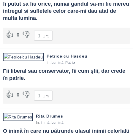
fi putut sa fiu orice, numai gandul sa-mi fie mereu 
anulează.
intregul si sufletele celor care-mi dau atat de 
multa lumina.
0
175
Petriceicu Hasdeu
In:
Lumină
,
Patrie
Fii liberal sau conservator, fii cum ştii, dar crede 
în patrie.
0
179
Rita Drumes
In:
Inimă
,
Lumină
O inimă în care nu pătrunde glasul inimii celorlalţi 