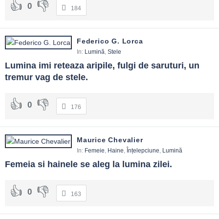
0
184
Federico G. Lorca
In:
Lumină
,
Stele
Lumina imi reteaza aripile, fulgi de saruturi, un 
tremur vag de stele.
0
176
Maurice Chevalier
In:
Femeie
,
Haine
,
Înțelepciune
,
Lumină
Femeia si hainele se aleg la lumina zilei.
0
163