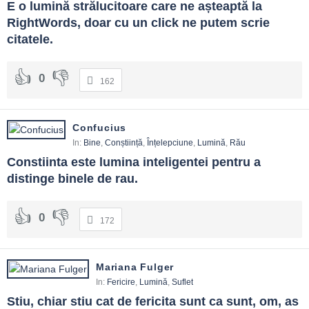
E o lumină strălucitoare care ne așteaptă la 
Aprinde o lumină mică zilnic: un gest, un cuvânt bun.
RightWords, doar cu un click ne putem scrie 
FAQ și reflecții finale
citatele.
Cum ofer lumină fără a judeca?
0
Descrii faptele, pui întrebări sincere, propui o cale și rămâi
162
disponibil.
Ce fac când eu nu văd clar?
Confucius
In:
Bine
,
Conștiință
,
Înțelepciune
,
Lumină
,
Rău
Încetinești, ceri ajutor, formulezi ipoteze și testezi pe scară mică.
Constiinta este lumina inteligentei pentru a 
E bine să spun tot adevărul imediat?
distinge binele de rau.
Spui adevărul potrivit la timpul potrivit, cu grijă pentru consecințe și
oameni.
0
172
Cum devin mai clar în vorbire?
Scrii înainte de a vorbi, tai surplusul și folosești exemple concrete.
Mariana Fulger
In:
Fericire
,
Lumină
,
Suflet
Lumina și speranța sunt naive?
Stiu, chiar stiu cat de fericita sunt ca sunt, om, as 
Nu, dacă includ realitatea întreagă. Ele curagiază acțiunea, nu o