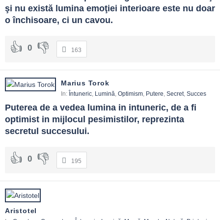
şi nu există lumina emoţiei interioare este nu doar 
o închisoare, ci un cavou.
0
163
Marius Torok
In:
Întuneric
,
Lumină
,
Optimism
,
Putere
,
Secret
,
Succes
Puterea de a vedea lumina in intuneric, de a fi 
optimist in mijlocul pesimistilor, reprezinta 
secretul succesului.
0
195
Aristotel