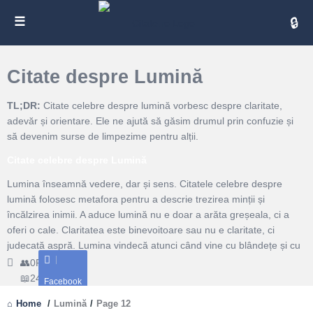
Cita
Citate despre Lumină
TL;DR:
Citate celebre despre lumină vorbesc despre claritate,
adevăr și orientare. Ele ne ajută să găsim drumul prin confuzie și
să devenim surse de limpezime pentru alții.
Citate celebre despre Lumină
Lumina înseamnă vedere, dar și sens. Citatele celebre despre
lumină folosesc metafora pentru a descrie trezirea minții și
încălzirea inimii. A aduce lumină nu e doar a arăta greșeala, ci a
oferi o cale. Claritatea este binevoitoare sau nu e claritate, ci
judecată aspră. Lumina vindecă atunci când vine cu blândețe și cu
speranță.Există și un ritm al luminii: răsar idei după perioade de
0
Followers
întuneric creativ. Când totul pare ceață, răbdarea devine lampă de
241
Citate
Facebook
veghe. Citatele ne încurajează să aprindem lumini mici: un gest de
Home
/
Lumină
/
Page 12
bunătate, o explicație simplă, o fereastră deschisă spre dialog.