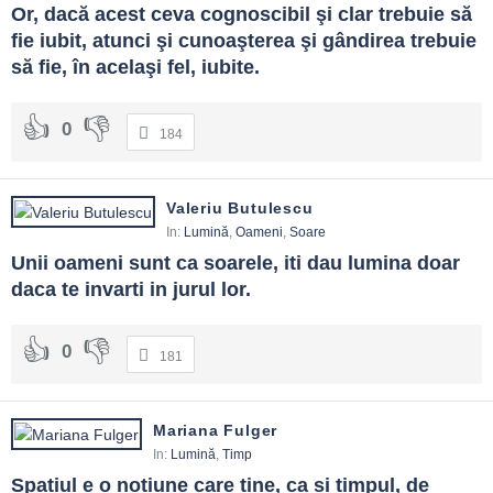
Or, dacă acest ceva cognoscibil şi clar trebuie să 
fie iubit, atunci şi cunoaşterea şi gândirea trebuie 
să fie, în acelaşi fel, iubite.
0
184
Valeriu Butulescu
In:
Lumină
,
Oameni
,
Soare
Unii oameni sunt ca soarele, iti dau lumina doar 
daca te invarti in jurul lor.
0
181
Mariana Fulger
In:
Lumină
,
Timp
Spatiul e o notiune care tine, ca si timpul, de 