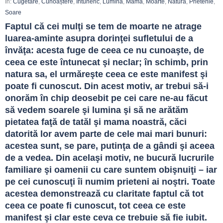
In:
Cugetare
,
Cunoaștere
,
Întuneric
,
Lumină
,
Mamă
,
Moarte
,
Natură
,
Prietenie
,
Soare
Faptul că cei mulţi se tem de moarte ne atrage 
luarea-aminte asupra dorinţei sufletului de a 
învăţa: acesta fuge de ceea ce nu cunoaşte, de 
ceea ce este întunecat şi neclar; în schimb, prin 
natura sa, el urmăreşte ceea ce este manifest şi 
poate fi cunoscut. Din acest motiv, ar trebui să-i 
onorăm în chip deosebit pe cei care ne-au făcut 
să vedem soarele şi lumina şi să ne arătăm 
pietatea faţă de tatăl şi mama noastră, căci 
datorită lor avem parte de cele mai mari bunuri: 
acestea sunt, se pare, putinţa de a gândi şi aceea 
de a vedea. Din acelaşi motiv, ne bucură lucrurile 
familiare şi oamenii cu care suntem obişnuiţi – iar 
pe cei cunoscuţi îi numim prieteni ai noştri. Toate 
acestea demonstrează cu claritate faptul că tot 
ceea ce poate fi cunoscut, tot ceea ce este 
manifest şi clar este ceva ce trebuie să fie iubit. 