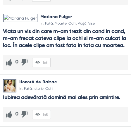
Încetinește, descrie în minte ce vezi, schimbă unghiul.
Atenția e un mușchi: crește prin exercițiu constant.
Mariana Fulger
De ce mă obosește ecranul?
In:
Față
,
Moarte
,
Ochi
,
Viață
,
Vise
Flux rapid, lumină artificială, lipsă de pauze. Dozează,
Viata un vis din care m-am trezit din cand in cand, 
odihnește ochii și alternează sarcinile.
m-am frecat cateva clipe la ochi si m-am culcat la 
loc. În acele clipe am fost fata in fata cu moartea.
Cum evit judecățile rapide?
Întreabă-te ce nu vezi încă. Cere un detaliu în plus, ascultă
un minut mai mult. Suspensia grabei reduce eroarea.
0
165
Ajută arta la educarea privirii?
Da. Muzeele, fotografia, desenul te învață răbdarea vizuală
Honoré de Balzac
și respectul pentru nuanță.
In:
Față
,
Istorie
,
Ochi
Iubirea adevărată domină mai ales prin amintire.
Cum folosesc citatele în prezentări?
Ca semne de ritm: un slide cu un gând scurt, o imagine
relevantă, apoi exemplul tău concret.
0
145