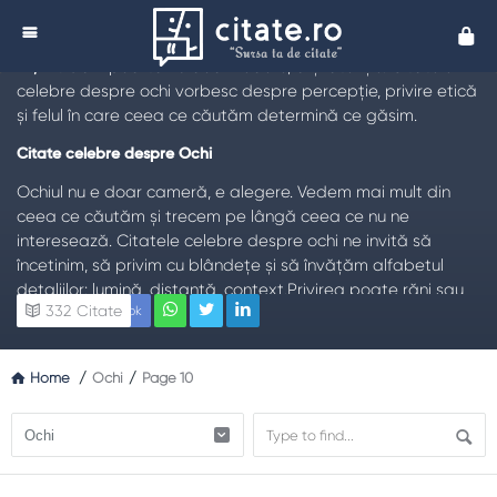
Citate despre %%term_title%% - Citate
Cita
%%term_title%%
TL;DR:
Ochii poartă nu doar vedere, ci și atenție. Citatele
celebre despre ochi vorbesc despre percepție, privire etică
și felul în care ceea ce căutăm determină ce găsim.
Citate celebre despre Ochi
Ochiul nu e doar cameră, e alegere. Vedem mai mult din
ceea ce căutăm și trecem pe lângă ceea ce nu ne
interesează. Citatele celebre despre ochi ne invită să
încetinim, să privim cu blândețe și să învățăm alfabetul
detaliilor: lumină, distanță, context.Privirea poate răni sau
332
Citate
Facebook
vindeca. O privire grăbită reduce oamenii la etichete; o
privire atentă le reface demnitatea. A exersa privirea etică
înseamnă a vedea chipuri, nu funcții; povești, nu stereotipuri.
Home
/
Ochi
/
Page 10
De ce contează tema Ochi
În epoca imaginilor, ochiul obosește ușor. Îngrijirea lui cere
pauze, natură, distanțare de ecran și cultura fotografică a
încadrării: ce lași în cadru, ce scoți, cu ce intenție. În relații,