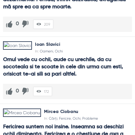
mă spre ea ca spre moarte.
0
209
Ioan Slavici
In:
Oameni
,
Ochi
Omul vede cu ochii, aude cu urechile, da cu 
socoteala si te scoate in cele din urma cum esti, 
orisicat te-ai sili sa pari altfel.
0
172
Mircea Ciobanu
In:
Cărți
,
Fericire
,
Ochi
,
Probleme
Fericirea suntem noi insine. Inseamna sa deschizi 
ochii dimineata. Fericirea e o chestiune de axa a 