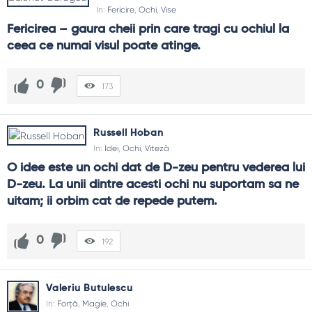
In:
Fericire
,
Ochi
,
Vise
Fericirea – gaura cheii prin care tragi cu ochiul la 
ceea ce numai visul poate atinge.
0
173
Russell Hoban
In:
Idei
,
Ochi
,
Viteză
O idee este un ochi dat de D-zeu pentru vederea lui 
D-zeu. La unii dintre acesti ochi nu suportam sa ne 
uitam; ii orbim cat de repede putem.
0
192
Valeriu Butulescu
In:
Forță
,
Magie
,
Ochi