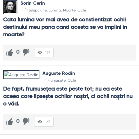
Sorin Cerin
In:
Înțelepciune
,
Lumină
,
Moarte
,
Ochi
Cata lumina vor mai avea de constientizat ochii 
destinului meu pana cand acesta se va implini in 
moarte?
0
177
Auguste Rodin
In:
Frumusețe
,
Ochi
De fapt, frumuseţea este peste tot; nu ea este 
aceea care lipseşte ochilor noştri, ci ochii noştri nu 
o văd.
0
167