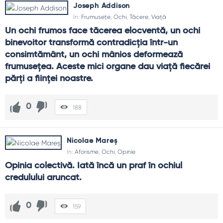
Joseph Addison
In:
Frumusețe
,
Ochi
,
Tăcere
,
Viață
Un ochi frumos face tăcerea elocventă, un ochi 
binevoitor transformă contradicția într-un 
consimtământ, un ochi mânios deformează 
frumusețea. Aceste mici organe dau viață fiecărei 
părți a ființei noastre.
0
188
Nicolae Mareș
In:
Aforisme
,
Ochi
,
Opinie
Opinia colectivă. Iată încă un praf în ochiul 
credulului aruncat.
0
159