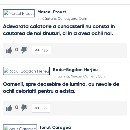
Marcel Proust
In:
Căutare
,
Cunoaștere
,
Ochi
Adevarata calatorie a cunoasterii nu consta in 
cautarea de noi tinuturi, ci in a avea ochii noi.
0
180
Radu-Bogdan Herjeu
In:
Lumină
,
Nevoie
,
Oameni
,
Ochi
Oamenii, spre deosebire de lumina, au nevoie de 
ochii celorlalti pentru a exista.
0
172
Ionut Caragea