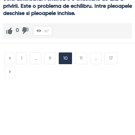
privirii. Este o problema de echilibru. Intre pleoapele 
deschise si pleoapele inchise.
0
167
1
…
9
10
11
…
17
Sidebar
Adv
250x250