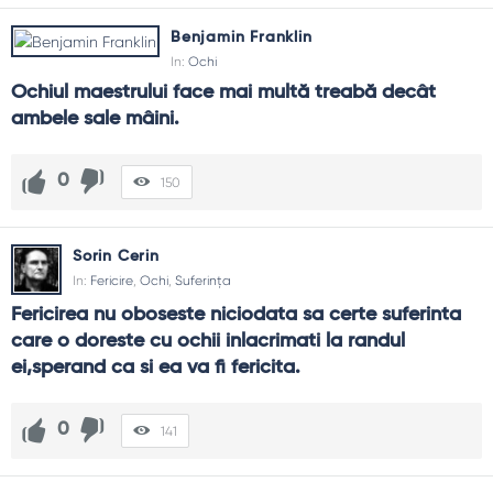
Benjamin Franklin
In:
Ochi
Ochiul maestrului face mai multă treabă decât 
ambele sale mâini.
0
150
Sorin Cerin
In:
Fericire
,
Ochi
,
Suferința
Fericirea nu oboseste niciodata sa certe suferinta 
care o doreste cu ochii inlacrimati la randul 
ei,sperand ca si ea va fi fericita.
0
141