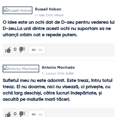
un contact vizual curat spune adesea mai mult decât un
discurs lung.Citatele despre ochi pot fi memento-uri de
Russell Hoban
atenție: ridică privirea din telefon, caută cerul, privește
In:
Idei
,
Ochi
,
Viteză
omul din fața ta până devine din nou persoană.
O idee este un ochi dat de D-zeu pentru vederea lui 
D-zeu.La unii dintre acesti ochi nu suportam sa ne 
Teme frecvente
uitam;ii orbim cat e repede putem.
Percepție
: vezi ceea ce cauți.
Etică
: privire care respectă.
0
Detaliu
: frumusețea amănuntului.
199
Oboseală
: odihna ochilor moderni.
Context
: cadrul schimbă sensul.
Antonio Machado
Ghid de folosire
In:
Lucruri
,
Ochi
,
Suflet
Practică regula 20-20-20 pentru ecrane.
Sufletul meu nu este adormit. Este treaz, întru totul 
Fotografiază un detaliu pe zi; exersează observația.
treaz. El nu doarme, nici nu visează, ci priveşte, cu 
Privește interlocutorul când îți spune ceva important.
ochii larg deschişi, către lucruri îndepărtate, şi 
Caută natură pentru a-ți recalibra privirea.
ascultă pe malurile marii tăceri.
FAQ și reflecții finale
0
159
Cum fac privirea mai atentă?