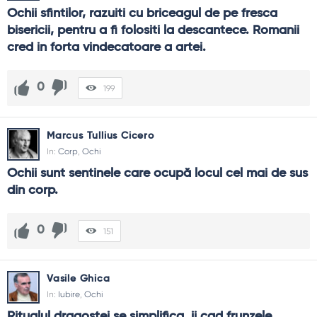
Ochii sfintilor, razuiti cu briceagul de pe fresca 
bisericii, pentru a fi folositi la descantece. Romanii 
cred in forta vindecatoare a artei.
0
199
Marcus Tullius Cicero
In:
Corp
,
Ochi
Ochii sunt sentinele care ocupă locul cel mai de sus 
din corp.
0
151
Vasile Ghica
In:
Iubire
,
Ochi
Ritualul dragostei se simplifica, ii cad frunzele 