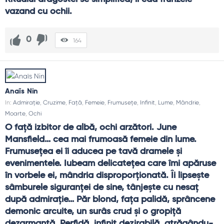
vazand cu ochii.
0
164
Anaïs Nin
In:
Admirație
,
Cruzime
,
Față
,
Femeie
,
Frumusețe
,
Infinit
,
Lume
,
Mândrie
,
Moarte
,
Ochi
O faţă izbitor de albă, ochi arzători. June 
Mansfield… cea mai frumoasă femeie din lume. 
Frumuseţea ei îi aducea pe tavă dramele şi 
evenimentele. Iubeam delicateţea care îmi apăruse 
în vorbele ei, mândria disproporţionată. Îi lipseşte 
sâmburele siguranţei de sine, tânjeşte cu nesaţ 
după admiraţie… Păr blond, faţa palidă, sprâncene 
demonic arcuite, un surâs crud şi o gropiţă 
dezarmantă. Perfidă, infinit dezirabilă, atrăgându-