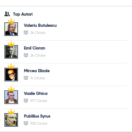
Top Autori
Valeriu Butulescu
2k Citate
Emil Cioran
2k Citate
Mircea Eliade
1k Citate
Vasile Ghica
977 Citate
Publilius Syrus
935 Citate