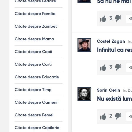
Să nu ne mai 
Citate despre Fericire
Cu rigoare: citești surse bune, verifici termenii, eviți abuzu
Citate despre Familie
E compatibil cu credința?
3
Pentru mulți, da: uimirea devine rugăciune sau tăcere plin
Citate despre Zambet
Cum îl „trăiesc” zilnic?
Citate despre Mama
Costel Zagan
In
Prin contemplare scurtă, lecturi bune și generozitate disc
Infinitul ca re
Citate despre Copii
Citate despre Carti
3
Citate despre Educatie
Citate despre Timp
Sorin Cerin
In:
D
Nu există lum
Citate despre Oameni
Citate despre Femei
2
Citate despre Copilarie