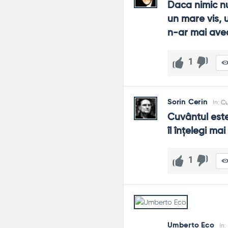
Daca nimic nu
un mare vis, u
n-ar mai avea 
1
Sorin Cerin
In:
Cu
Cuvântul este 
îl înțelegi ma
1
Umberto Eco
In: