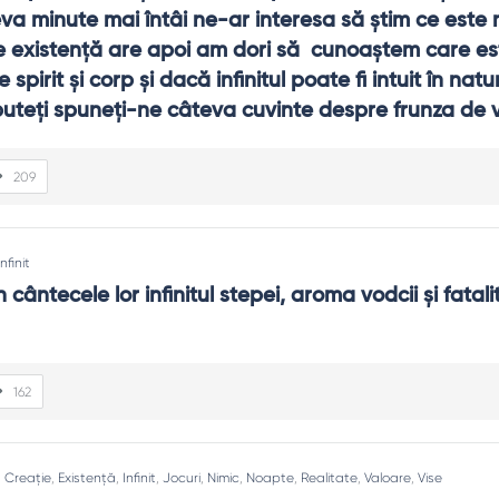
va minute mai întâi ne-ar interesa să ştim ce este m
 existenţă are apoi am dori să  cunoaştem care est
 spirit şi corp şi dacă infinitul poate fi intuit în natur
puteţi spuneţi-ne câteva cuvinte despre frunza de v
209
Infinit
n cântecele lor infinitul stepei, aroma vodcii şi fatali
162
:
Creație
,
Existență
,
Infinit
,
Jocuri
,
Nimic
,
Noapte
,
Realitate
,
Valoare
,
Vise