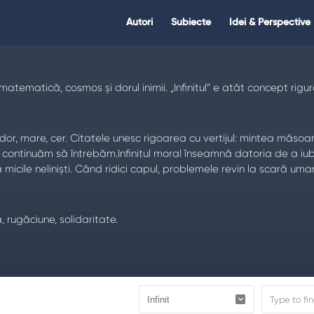
Citate.ro
Citate.ro
Autori
Subiecte
Idei & Perspective
Navigation
matematică, cosmos și dorul inimii. „Infinitul” e atât concept rigu
e, e dor, mare, cer. Citatele unesc rigoarea cu vertijul: mintea mă
și continuăm să întrebăm.Infinitul moral înseamnă datoria de a iub
icile neliniști. Când ridici capul, problemele revin la scară uma
, rugăciune, solidaritate.