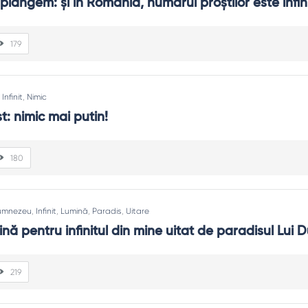
plângem: și în România, numărul proștilor este infini
l metaforei.
179
ă.
:
Infinit
,
Nimic
retă.
st: nimic mai putin!
180
umnezeu
,
Infinit
,
Lumină
,
Paradis
,
Uitare
ină pentru infinitul din mine uitat de paradisul Lui
219