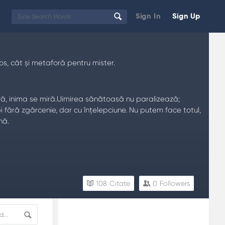
Sign In
Sign Up
ros, cât și metaforă pentru mister.
soară, inima se miră.Uimirea sănătoasă nu paralizează;
i fără zgârcenie, dar cu înțelepciune. Nu putem face totul,
nă.
108
Citate
0
Followers
Sidebar
Adv