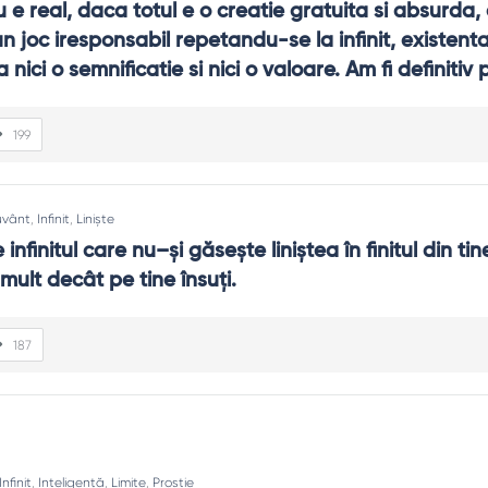
 e real, daca totul e o creatie gratuita si absurda, 
n joc iresponsabil repetandu-se la infinit, existenta
nici o semnificatie si nici o valoare. Am fi definitiv p
199
vânt
,
Infinit
,
Liniște
infinitul care nu–și găsește liniștea în finitul din ti
i mult decât pe tine însuți.
187
Infinit
,
Inteligență
,
Limite
,
Prostie