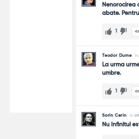
Nenorocirea a
abate. Pentru
1
Teodor Dume
In
La urma urmei 
umbre.
1
Sorin Cerin
In:
Inf
Nu Infinitul es