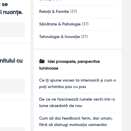
se 
i nuanţe.
Relații & Familie
(37)
Sănătate & Psihologie
(37)
Tehnologie & Inovație
(37)
itului cu 
Idei proaspete, perspective
luminoase
Ce îți spune vocea ta interioară și cum o
poți schimba pas cu pas
De ce ne fascinează ruinele vechi într-o
lume obsedată de nou
Cum să dai feedback ferm, dar uman,
fără să distrugi motivația oamenilor