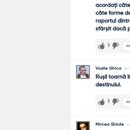
acordaţi câte
câte forme de
raportul dintre
sfârşit dacă 
1
Vasile Ghica
In:
Ruşii toarnă î
destinului.
1
Mircea Eliade
In