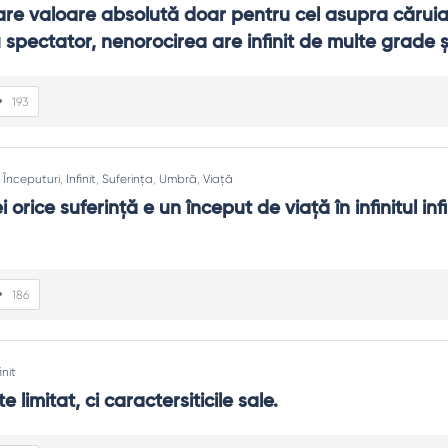
re valoare absolută doar pentru cel asupra căruia 
 spectator, nenorocirea are infinit de multe grade ş
193
:
Începuturi
,
Infinit
,
Suferința
,
Umbră
,
Viață
orice suferinţă e un început de viaţă în infinitul infin
186
init
te limitat, ci caractersiticile sale.