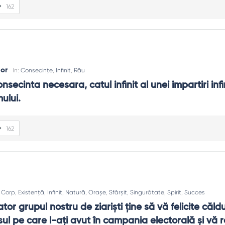
162
dor
In:
Consecințe
,
Infinit
,
Rău
nsecinta necesara, catul infinit al unei impartiri infin
mului.
162
:
Corp
,
Existență
,
Infinit
,
Natură
,
Orașe
,
Sfârșit
,
Singurătate
,
Spirit
,
Succes
r grupul nostru de ziarişti ţine să vă felicite căldu
ul pe care l-aţi avut în campania electorală şi vă r