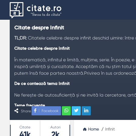
Citate despre Infinit
TL;DR:
Citatele celebre despre infinit deschid uimire: între 
Citate celebre despre Infinit
În matematică, infinitul e limită, mulțime, serie. În poezi
inspiră umilință și curiozitate. Acceptăm că nu știm totul 
putem însă face partea noastră.Privirea în sus ordonează m
De ce contează tema Infinit
Ne ferește de autosuficiență și ne invită la cercetare, artă
Teme frecvente
Facebook
Share
Uimire
: începutul cunoașterii.
Rigoare
: definiții clare.
Stats
Citate
Autori
Home
/
Infinit
Metaforă
: limbajul inimii.
41k
2k