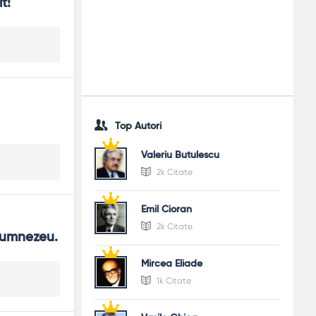
t!
Top Autori
Valeriu Butulescu
2k Citate
Emil Cioran
2k Citate
 Dumnezeu.
Mircea Eliade
1k Citate