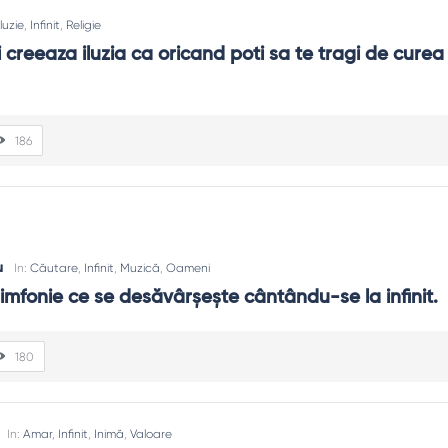
Iluzie
,
Infinit
,
Religie
iti creeaza iluzia ca oricand poti sa te tragi de curea 
186
u
In:
Căutare
,
Infinit
,
Muzică
,
Oameni
imfonie ce se desăvârșește cântându-se la infinit.
180
In:
Amar
,
Infinit
,
Inimă
,
Valoare