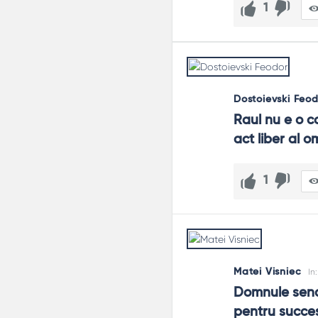
1
Dostoievski Feo
Raul nu e o co
act liber al o
1
Matei Visniec
In
Domnule senato
pentru succes