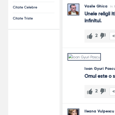
Vasile Ghica
In:
Citate Celebre
Unele religii 
Citate Triste
infinitul.
2
Adv
120x600
Ioan Gyuri Pasc
Omul este o s
2
Ileana Vulpescu