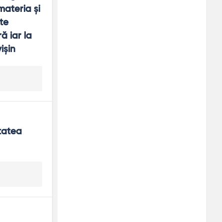
ateria şi 
e 
ă iar la 
işin
tatea 