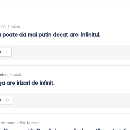
:
Infinit
,
Iubire
poate da mai putin decat are: infinitul.
171
Infinit
,
Muzică
 are irizari de infinit.
e ghidată: învață pas cu pas.
167
reativitatea.
:
Aforisme
,
Infinit
,
Numere