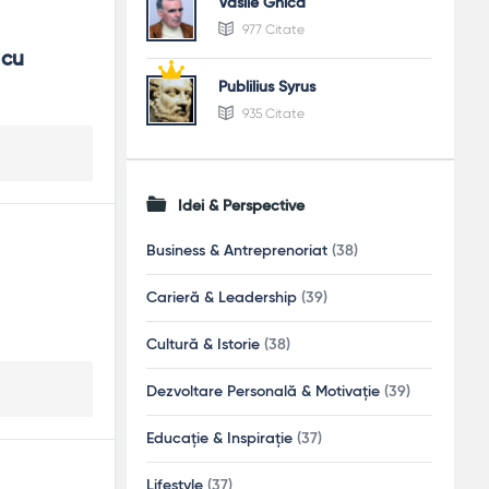
Vasile Ghica
977 Citate
cu 
Publilius Syrus
935 Citate
Idei & Perspective
Business & Antreprenoriat
(38)
Carieră & Leadership
(39)
Cultură & Istorie
(38)
Dezvoltare Personală & Motivație
(39)
Educație & Inspirație
(37)
Lifestyle
(37)