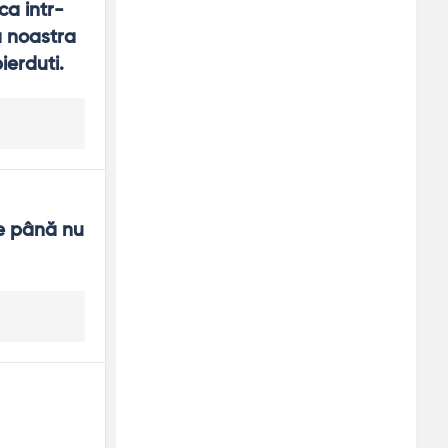
ca intr-
 noastra 
ierduti.
ne până nu 