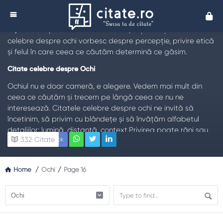
Citate despre %%term_title%% - Citate
Cita
%%term_title%%
TL;DR:
Ochii poartă nu doar vedere, ci și atenție. Citatele
celebre despre ochi vorbesc despre percepție, privire etică
și felul în care ceea ce căutăm determină ce găsim.
Citate celebre despre Ochi
Ochiul nu e doar cameră, e alegere. Vedem mai mult din
ceea ce căutăm și trecem pe lângă ceea ce nu ne
interesează. Citatele celebre despre ochi ne invită să
încetinim, să privim cu blândețe și să învățăm alfabetul
detaliilor: lumină, distanță, context.Privirea poate răni sau
332
Citate
Facebook
vindeca. O privire grăbită reduce oamenii la etichete; o
privire atentă le reface demnitatea. A exersa privirea etică
înseamnă a vedea chipuri, nu funcții; povești, nu stereotipuri.
Home
/
Ochi
/
Page 16
De ce contează tema Ochi
În epoca imaginilor, ochiul obosește ușor. Îngrijirea lui cere
pauze, natură, distanțare de ecran și cultura fotografică a
încadrării: ce lași în cadru, ce scoți, cu ce intenție. În relații,