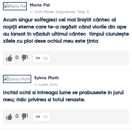
Maria Pal
In:
Ochi
,
Ploaie
,
Singurătate
,
Timp
,
Zi
Acum singur solfegiezi cel mai liniştit cântec al 
nopţii eterne care te-a regăsit când viorile din ape 
au lansat în văzduh ultimul cântec  timpul ciuruieşte 
zilele cu ploi dese ochiul meu este ţinta
0
162
Sylvia Plath
In:
Lume
,
Ochi
Inchid ochii si intreaga lume se prabuseste in jurul 
meu; ridic privirea si totul renaste.
0
157