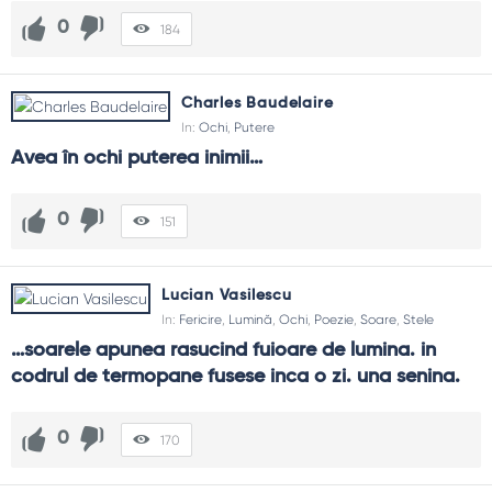
0
184
Charles Baudelaire
In:
Ochi
,
Putere
Avea în ochi puterea inimii…
0
151
Lucian Vasilescu
In:
Fericire
,
Lumină
,
Ochi
,
Poezie
,
Soare
,
Stele
…soarele apunea rasucind fuioare de lumina. in 
codrul de termopane fusese inca o zi. una senina.
0
170