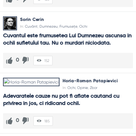
Sorin Cerin
In:
Cuvânt
,
Dumnezeu
,
Frumusețe
,
Ochi
Cuvantul este frumusetea Lui Dumnezeu ascunsa in 
ochii sufletului tau. Nu o murdari niciodata.
0
152
Horia-Roman Patapievici
In:
Ochi
,
Opinie
,
Zbor
Adevaratele cauze nu pot fi aflate cautand cu 
privirea in jos, ci ridicand ochii.
0
185