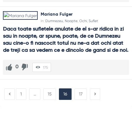
Mariana Fulger
In:
Dumnezeu
,
Noapte
,
Ochi
,
Suflet
Daca toate sufletele anulate de el s-ar ridica in zi 
sau in noapte, ar spune, poate, de ce Dumnezeu 
sau cine-o fi nascocit totul nu ne-a dat ochi atat 
de treji ca sa vedem ce e dincolo de gand si de noi.
0
175
1
…
15
16
17
Sidebar
Adv
250x250