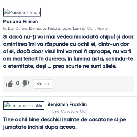
un contact vizual curat spune adesea mai mult decât un
discurs lung.Citatele despre ochi pot fi memento-uri de
atenție: ridică privirea din telefon, caută cerul, privește
Mariana Filimon
omul din fața ta până devine din nou persoană.
In:
Dor
,
Durere
,
Eternitate
,
Fericire
,
Iubire
,
Lumină
,
Ochi
,
Vise
,
Zi
Teme frecvente
Și dacă nu-ți voi mai vedea niciodată chipul și doar 
amintirea îmi va răspunde cu ochii ei, dintr-un dor 
Percepție
: vezi ceea ce cauți.
al ei, dacă doar visul îmi va mai fi aproape, nu va fi 
Etică
: privire care respectă.
om mai fericit în durerea, în lumina asta, scriindu-te 
Detaliu
: frumusețea amănuntului.
Oboseală
: odihna ochilor moderni.
o eternitate, deși … prea scurte ne sunt zilele.
Context
: cadrul schimbă sensul.
Ghid de folosire
0
211
Practică regula 20-20-20 pentru ecrane.
Fotografiază un detaliu pe zi; exersează observația.
Benjamin Franklin
Privește interlocutorul când îți spune ceva important.
In:
Bine
,
Căsătorie
,
Ochi
Caută natură pentru a-ți recalibra privirea.
Tine ochii bine deschisi inainte de casatorie si pe 
FAQ și reflecții finale
jumatate inchisi dupa aceea.
Cum fac privirea mai atentă?