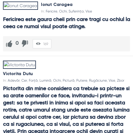
Ionut Caragea
In:
Fericire
,
Ochi
,
Suferința
,
Vise
Fericirea este gaura cheii prin care tragi cu ochiul la 
ceea ce numai visul poate atinge.
0
169
Victorita Dutu
In:
Adevăr
,
Cer
,
Forță
,
Lumină
,
Ochi
,
Pictură
,
Putere
,
Rugăciune
,
Vise
,
Zbor
Pictorita din mine considera ca trebuie sa picteze si 
sa arate oamenilor ce face, invitandu-i printr-un 
gest: sa te privesti in inima si apoi sa faci aceasta 
rotire, catre umarul stang unde este asezata lumina 
cerului si apoi catre cer, iar pictura sa devina zbor 
ca si rugaciunea, ca si visul, ca si puterea si forta 
vietii. Prin aceasta intoarcere ochii devin curati si 