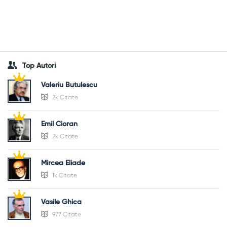
Top Autori
Valeriu Butulescu
2k Citate
Emil Cioran
2k Citate
Mircea Eliade
1k Citate
Vasile Ghica
977 Citate