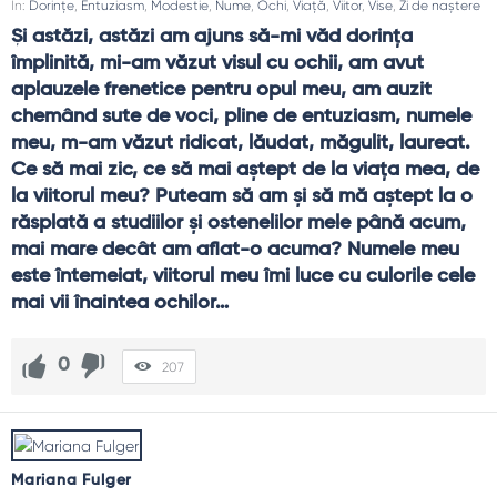
In:
Dorințe
,
Entuziasm
,
Modestie
,
Nume
,
Ochi
,
Viață
,
Viitor
,
Vise
,
Zi de naștere
Şi astăzi, astăzi am ajuns să-mi văd dorinţa 
împlinită, mi-am văzut visul cu ochii, am avut 
aplauzele frenetice pentru opul meu, am auzit 
chemând sute de voci, pline de entuziasm, numele 
meu, m-am văzut ridicat, lăudat, măgulit, laureat. 
Ce să mai zic, ce să mai aştept de la viaţa mea, de 
la viitorul meu? Puteam să am şi să mă aştept la o 
răsplată a studiilor şi ostenelilor mele până acum, 
mai mare decât am aflat-o acuma? Numele meu 
este întemeiat, viitorul meu îmi luce cu culorile cele 
mai vii înaintea ochilor…
0
207
Mariana Fulger