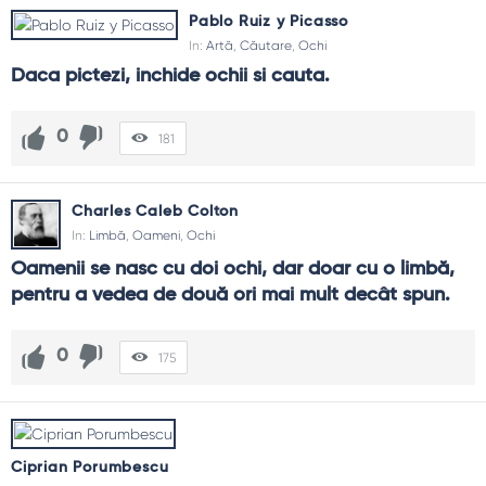
Pablo Ruiz y Picasso
In:
Artă
,
Căutare
,
Ochi
Daca pictezi, inchide ochii si cauta.
0
181
Charles Caleb Colton
In:
Limbă
,
Oameni
,
Ochi
Oamenii se nasc cu doi ochi, dar doar cu o limbă, 
pentru a vedea de două ori mai mult decât spun.
0
175
Ciprian Porumbescu