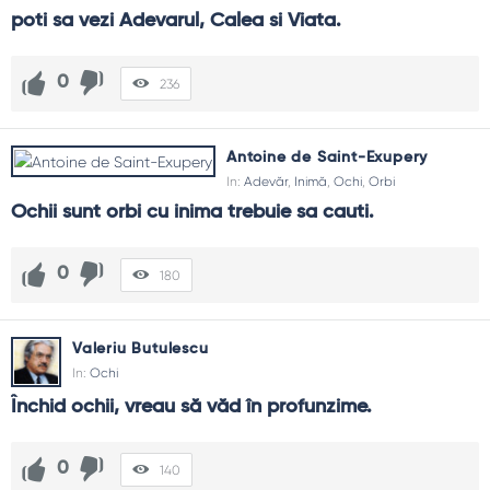
poti sa vezi Adevarul, Calea si Viata.
0
236
Antoine de Saint-Exupery
In:
Adevăr
,
Inimă
,
Ochi
,
Orbi
Ochii sunt orbi cu inima trebuie sa cauti.
0
180
Valeriu Butulescu
In:
Ochi
Închid ochii, vreau să văd în profunzime.
0
140