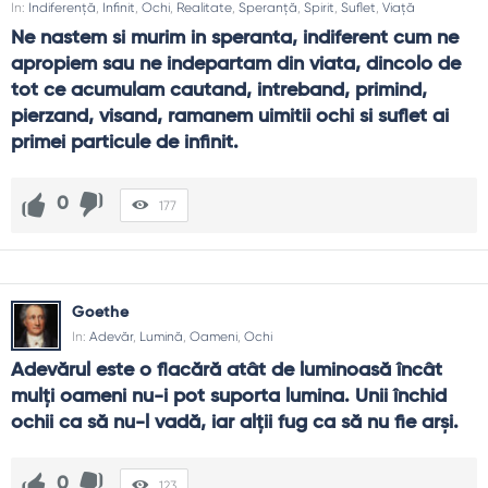
In:
Indiferență
,
Infinit
,
Ochi
,
Realitate
,
Speranță
,
Spirit
,
Suflet
,
Viață
Ne nastem si murim in speranta, indiferent cum ne 
apropiem sau ne indepartam din viata, dincolo de 
tot ce acumulam cautand, intreband, primind, 
pierzand, visand, ramanem uimitii ochi si suflet ai 
primei particule de infinit.
0
177
Goethe
In:
Adevăr
,
Lumină
,
Oameni
,
Ochi
Adevărul este o flacără atât de luminoasă încât 
mulţi oameni nu-i pot suporta lumina. Unii închid 
ochii ca să nu-l vadă, iar alţii fug ca să nu fie arşi.
0
123