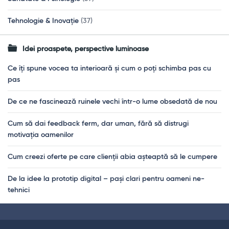
Tehnologie & Inovație
(37)
Idei proaspete, perspective luminoase
Ce îți spune vocea ta interioară și cum o poți schimba pas cu
pas
De ce ne fascinează ruinele vechi într-o lume obsedată de nou
Cum să dai feedback ferm, dar uman, fără să distrugi
motivația oamenilor
Cum creezi oferte pe care clienții abia așteaptă să le cumpere
De la idee la prototip digital – pași clari pentru oameni ne-
tehnici
Footer