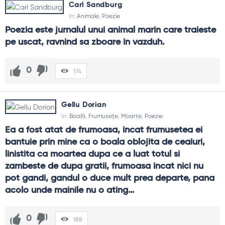
Carl Sandburg
Ghid de folosire
In:
Animale
,
Poezie
Citește cu voce tare; ritmul dezvăluie sensuri.
Poezia este jurnalul unui animal marin care traieste 
Notează o imagine pe zi și caută-i un vers pereche.
pe uscat, ravnind sa zboare in vazduh.
Folosește citatele ca deschidere de discuții sau ca
exerciții de scriere.
0
Revino periodic la aceleași texte; se vor schimba odată
174
cu tine.
FAQ și reflecții finale
Gellu Dorian
In:
Boală
,
Frumusețe
,
Moarte
,
Poezie
Cum recunosc un citat poetic bun?
Ea a fost atat de frumoasa, incat frumusetea ei 
E memorabil când simți o mică oprire în tine: un ritm clar, o
bantuie prin mine ca o boala oblojita de ceaiuri, 
imagine precisă, un adevăr spus fără stridență. Dacă
rămâne după lectură, e semn bun.
linistita ca moartea dupa ce a luat totul si 
zambeste de dupa gratii, frumoasa incat nici nu 
Nu e poezia prea „abstractă” pentru viața zilnică?
pot gandi, gandul o duce mult prea departe, pana 
Nu, dacă o aduci în scenarii concrete: saluturi, discursuri
acolo unde mainile nu o ating…
scurte, jurnaling. Abstractul devine busolă când îl legi de un
gest mic.
0
188