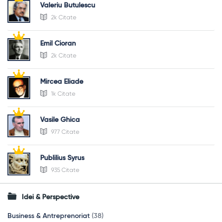
Valeriu Butulescu
2k Citate
Emil Cioran
2k Citate
Mircea Eliade
1k Citate
Vasile Ghica
977 Citate
Publilius Syrus
935 Citate
Idei & Perspective
Business & Antreprenoriat
(38)