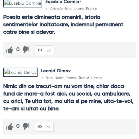
Eusebiu Camilar
In:
Adevăr
,
Bine
,
Istorie
,
Poezie
Poezia este dimineata omenirii, istoria 
sentimentelor inaltatoare, indemnul permanent 
catre bine si adevar.
0
182
Leonid Dimov
In:
Bine
,
Nimic
,
Poezie
,
Trecut
,
Uitare
Nimic din ce trecut-am nu vom tine, chiar daca 
fund de mare-a fost aici, cu scoici, cu ambulacre, 
cu arici, Te uita tot, ma uita si pe mine, uita-te-voi, 
te-am si uitat cu bine.
0
166