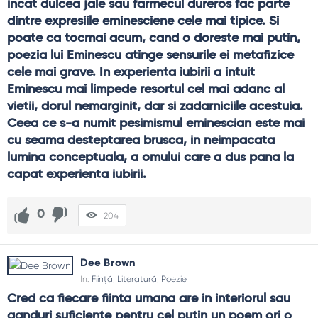
incat dulcea jale sau farmecul dureros fac parte 
dintre expresiile eminesciene cele mai tipice. Si 
poate ca tocmai acum, cand o doreste mai putin, 
poezia lui Eminescu atinge sensurile ei metafizice 
cele mai grave. In experienta iubirii a intuit 
Eminescu mai limpede resortul cel mai adanc al 
vietii, dorul nemarginit, dar si zadarniciile acestuia. 
Ceea ce s-a numit pesimismul eminescian este mai 
cu seama desteptarea brusca, in neimpacata 
lumina conceptuala, a omului care a dus pana la 
capat experienta iubirii.
0
204
Dee Brown
In:
Ființă
,
Literatură
,
Poezie
Cred ca fiecare fiinta umana are in interiorul sau 
ganduri suficiente pentru cel putin un poem ori o 