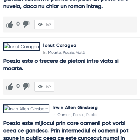
nuvela, daca nu chiar un roman intreg.
0
169
Ionut Caragea
In:
Moarte
,
Poezie
,
Viață
Poezia este o trecere de pietoni intre viata si 
moarte.
0
169
Irwin Allen Ginsberg
In:
Oameni
,
Poezie
,
Public
Poezia este mijlocul prin care oamenii pot vorbi 
ceea ce gandesc. Prin intermediul ei oamenii pot 
spune in public ceea ce este cunoscut numai in 