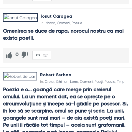
Cum folosesc poezia în învățare?
Ca exercițiu de atenție: compară două imagini, rescrie un
vers în propriile cuvinte, caută sinonime care nu pierd
Ionut Caragea
nuanța. Elevii învață să nuanțeze.
In:
Noroc
,
Oameni
,
Poezie
Omenirea se duce de rapa, norocul nostru ca mai 
Cum depășesc teama de ridicol?
exista poetii.
Citește simplu, fără teatralitate. Alege texte care îți
vorbesc sincer și acceptă tăcerile. Autenticitatea bate
efectul.
0
157
Ce fac când nu „înțeleg” un poem?
Stai cu imaginea centrală, caută emoția dominantă și
Robert Serban
revino mai târziu. Nu totul cere explicație completă; uneori e
In:
Creier
,
Ghinion
,
Lene
,
Oameni
,
Poeți
,
Poezie
,
Timp
de ajuns să te atingă.
Poezia e o… goangă care merge prin creierul 
omului. La un moment dat, ea se oprește pe o 
circumvoluțiune și începe sa-l gâdile pe posesor. Și, 
în loc să se scarpine, omul se pune și scrie. La unii, 
goangele sunt mai mari – de aia există poeți mari. 
Pe unii ii râcâie tot timpul – aceia sunt grafomanii. 