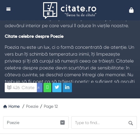
Citate despre Poezie
Cita
TL;DR:
Poezia nu descrie doar lumea, ci o face vizibilă.
Citatele celebre despre poezie surprind limbajul, ritmul și
adevărul interior pe care versul îl aduce în viețile noastre.
Citate celebre despre Poezie
Poezia nu este un lux, ci o formă concentrată de atenție. Un
vers bun îți schimbă temperatura inimii, îți limpezește
privirea și îți dă curajul să numești ceea ce trăiești. Citatele
celebre despre poezie devin scurtături de sensibilitate: în
câteva cuvinte, se deschid camere întregi ale memoriei. Nu
trebuie să fii poet ca să trăiești poetic; e suficient să asculți
426
Citate
Facebook
mai atent, să alegi cuvintele cu grijă și să accepți că uneori
misterul spune mai mult decât analiza rece.Poezia lucrează
cu ritmul, metafora și liniștea dintre cuvinte. Ea oferă spațiu
Home
/
Poezie
/
Page 12
ambivalenței: pot coexista fragilitatea și forța, dorul și
bucuria, întunericul și promisiunea zorilor. Când recitești un
poem, cititorul care ești azi se întâlnește cu cititorul care ai
fost ieri; astfel, textul crește odată cu tine.