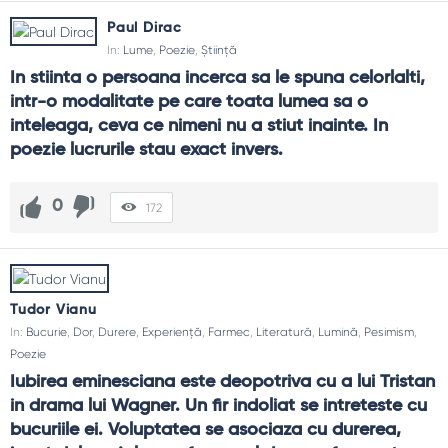
Paul Dirac
In:
Lume
,
Poezie
,
Știință
In stiinta o persoana incerca sa le spuna celorlalti, 
intr-o modalitate pe care toata lumea sa o 
inteleaga, ceva ce nimeni nu a stiut inainte. In 
poezie lucrurile stau exact invers.
0
172
Tudor Vianu
In:
Bucurie
,
Dor
,
Durere
,
Experiență
,
Farmec
,
Literatură
,
Lumină
,
Pesimism
,
Poezie
Iubirea eminesciana este deopotriva cu a lui Tristan 
in drama lui Wagner. Un fir indoliat se intreteste cu 
bucuriile ei. Voluptatea se asociaza cu durerea, 