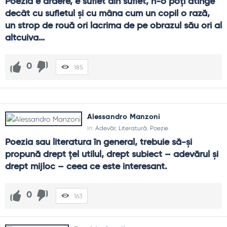
Poezia e ardere, e suflet din suflet, n-o poți atinge 
decât cu sufletul și cu mâna cum un copil o rază, 
un strop de rouă ori lacrima de pe obrazul său ori al 
altcuiva…
0
185
Alessandro Manzoni
In:
Adevăr
,
Literatură
,
Poezie
Poezia sau literatura în general, trebuie să-şi 
propună drept ţel utilul, drept subiect – adevărul şi 
drept mijloc – ceea ce este interesant.
0
163