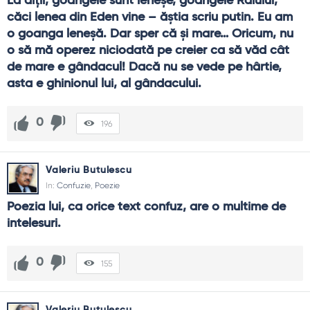
La alții, goangele sunt leneșe, goangele Raiului, 
căci lenea din Eden vine – ăștia scriu putin. Eu am 
o goanga leneșă. Dar sper că și mare… Oricum, nu 
o să mă operez niciodată pe creier ca să văd cât 
de mare e gândacul! Dacă nu se vede pe hârtie, 
asta e ghinionul lui, al gândacului.
0
196
Valeriu Butulescu
In:
Confuzie
,
Poezie
Poezia lui, ca orice text confuz, are o multime de 
intelesuri.
0
155