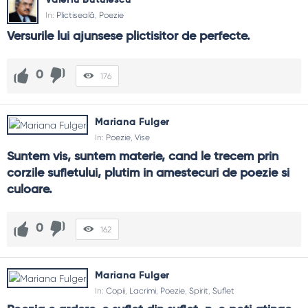
Valeriu Butulescu
In:
Plictiseală
,
Poezie
Versurile lui ajunsese plictisitor de perfecte.
0
176
Mariana Fulger
In:
Poezie
,
Vise
Suntem vis, suntem materie, cand le trecem prin 
corzile sufletului, plutim in amestecuri de poezie si 
culoare.
0
162
Mariana Fulger
In:
Copii
,
Lacrimi
,
Poezie
,
Spirit
,
Suflet