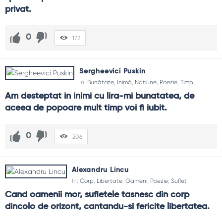
privat.
0
172
Sergheevici Puskin
In:
Bunătate
,
Inimă
,
Națiune
,
Poezie
,
Timp
Am desteptat in inimi cu lira-mi bunatatea, de 
aceea de popoare mult timp voi fi iubit.
0
206
Alexandru Lincu
In:
Corp
,
Libertate
,
Oameni
,
Poezie
,
Suflet
Cand oamenii mor, sufletele tasnesc din corp 
dincolo de orizont, cantandu-si fericite libertatea.