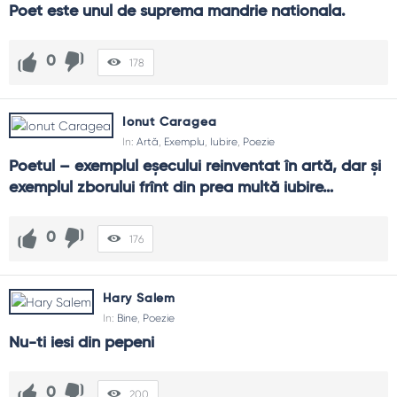
Poet este unul de suprema mandrie nationala.
0
178
Ionut Caragea
In:
Artă
,
Exemplu
,
Iubire
,
Poezie
Poetul – exemplul eşecului reinventat în artă, dar şi 
exemplul zborului frînt din prea multă iubire…
0
176
Hary Salem
In:
Bine
,
Poezie
Nu-ti iesi din pepeni
0
200