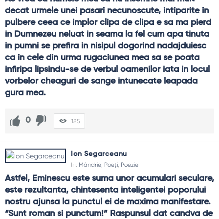
decat urmele unei pasari necunoscute, intiparite in 
pulbere ceea ce implor clipa de clipa e sa ma pierd 
in Dumnezeu neluat in seama la fel cum apa tinuta 
in pumni se prefira in nisipul dogorind nadajduiesc 
ca in cele din urma rugaciunea mea sa se poata 
infiripa lipsindu-se de verbul oamenilor iata in locul 
vorbelor cheaguri de sange intunecate leapada 
gura mea.
0
185
Ion Segarceanu
In:
Mândrie
,
Poeți
,
Poezie
Astfel, Eminescu este suma unor acumulari seculare, 
este rezultanta, chintesenta inteligentei poporului 
nostru ajunsa la punctul ei de maxima manifestare. 
“Sunt roman si punctum!” Raspunsul dat candva de 