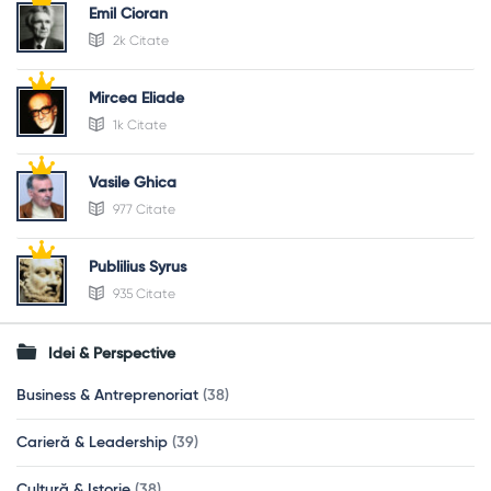
Emil Cioran
2k Citate
Mircea Eliade
1k Citate
Vasile Ghica
977 Citate
Publilius Syrus
935 Citate
Idei & Perspective
Business & Antreprenoriat
(38)
Carieră & Leadership
(39)
Cultură & Istorie
(38)