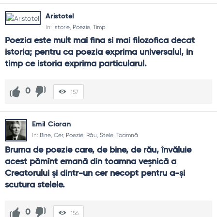
Ghid de folosire
Aristotel
Citește cu voce tare; ritmul dezvăluie sensuri.
In:
Istorie
,
Poezie
,
Timp
Notează o imagine pe zi și caută-i un vers pereche.
Poezia este mult mai fina si mai filozofica decat 
Folosește citatele ca deschidere de discuții sau ca
istoria; pentru ca poezia exprima universalul, in 
exerciții de scriere.
timp ce istoria exprima particularul.
Revino periodic la aceleași texte; se vor schimba odată
cu tine.
0
157
FAQ și reflecții finale
Cum recunosc un citat poetic bun?
Emil Cioran
E memorabil când simți o mică oprire în tine: un ritm clar, o
In:
Bine
,
Cer
,
Poezie
,
Rău
,
Stele
,
Toamnă
imagine precisă, un adevăr spus fără stridență. Dacă
rămâne după lectură, e semn bun.
Bruma de poezie care, de bine, de rău, învăluie 
acest pămînt emană din toamna veşnică a 
Nu e poezia prea „abstractă” pentru viața zilnică?
Creatorului şi dintr-un cer necopt pentru a-şi 
Nu, dacă o aduci în scenarii concrete: saluturi, discursuri
scutura stelele.
scurte, jurnaling. Abstractul devine busolă când îl legi de un
gest mic.
0
156