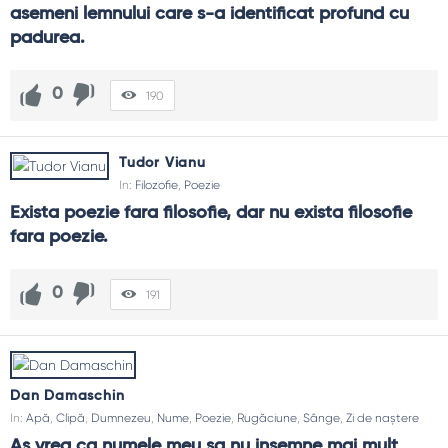
asemeni lemnului care s-a identificat profund cu 
padurea.
0
190
Tudor Vianu
In:
Filozofie
,
Poezie
Exista poezie fara filosofie, dar nu exista filosofie 
fara poezie.
0
191
Dan Damaschin
In:
Apă
,
Clipă
,
Dumnezeu
,
Nume
,
Poezie
,
Rugăciune
,
Sânge
,
Zi de naștere
As vrea ca numele meu sa nu insemne mai mult 