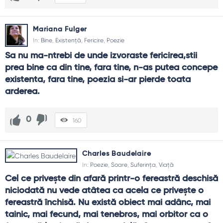
Cum folosesc poezia în învățare?
Ca exercițiu de atenție: compară două imagini, rescrie un
vers în propriile cuvinte, caută sinonime care nu pierd
Mariana Fulger
nuanța. Elevii învață să nuanțeze.
In:
Bine
,
Existență
,
Fericire
,
Poezie
Cum depășesc teama de ridicol?
Sa nu ma-ntrebi de unde izvoraste fericirea,stii 
Citește simplu, fără teatralitate. Alege texte care îți
prea bine ca din tine, fara tine, n-as putea concepe 
vorbesc sincer și acceptă tăcerile. Autenticitatea bate
existenta, fara tine, poezia si-ar pierde toata 
efectul.
arderea.
Ce fac când nu „înțeleg” un poem?
0
Stai cu imaginea centrală, caută emoția dominantă și
160
revino mai târziu. Nu totul cere explicație completă; uneori e
de ajuns să te atingă.
Charles Baudelaire
In:
Poezie
,
Soare
,
Suferința
,
Viață
Cel ce priveşte din afară printr-o fereastră deschisă 
niciodată nu vede atâtea ca acela ce priveşte o 
fereastră închisă. Nu există obiect mai adânc, mai 
tainic, mai fecund, mai tenebros, mai orbitor ca o 