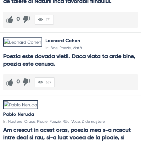
de talere al Naturii încă favorabil fiindului.
0
171
Leonard Cohen
In:
Bine
,
Poezie
,
Viață
Poezia este dovada vietii. Daca viata ta arde bine, 
poezia este cenusa.
0
147
Pablo Neruda
In:
Naștere
,
Orașe
,
Ploaie
,
Poezie
,
Rău
,
Voce
,
Zi de naștere
Am crescut in acest oras, poezia mea s-a nascut 
intre deal si rau, si-a luat vocea de la ploaie, si 