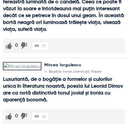
fereastră luminată de o candelă. Ceea ce poate fi 
văzut la soare e întotdeauna mai puţin interesant 
decât ce se petrece în dosul unui geam. În această 
bortă neagră ori luminoasă trăieşte viaţa, visează 
viaţa, suferă viaţa.
0
171
Mircea Iorgulescu
In:
Bogăție
,
Ironie
,
Literatură
,
Poezie
Luxuriantă, de o bogăție a formelor și culorilor 
unica în literatura noastră, poezia lui Leonid Dimov 
are ca notă distinctivă tonul jovial și ironia cu 
aparență bonomă.
0
167