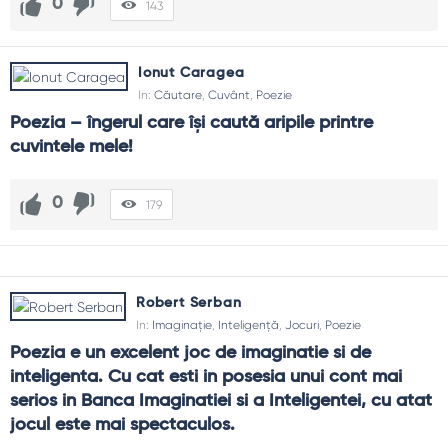
0
143
Ionut Caragea
In:
Căutare
,
Cuvânt
,
Poezie
Poezia – îngerul care îşi caută aripile printre 
cuvintele mele!
0
179
Robert Serban
In:
Imaginație
,
Inteligență
,
Jocuri
,
Poezie
Poezia e un excelent joc de imaginatie si de 
inteligenta. Cu cat esti in posesia unui cont mai 
serios in Banca Imaginatiei si a Inteligentei, cu atat 
jocul este mai spectaculos.