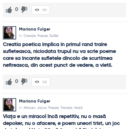
0
199
Mariana Fulger
In:
Creație
,
Poezie
,
Suflet
Creatia poetica implica in primul rand traire 
sufleteasca, niciodata trupul nu va scrie poeme 
care sa incante sufletele dincolo de scurtimea 
nefireasca, din acest punct de vedere, a vietii.
0
158
Mariana Fulger
In:
Afaceri
,
Jocuri
,
Poezie
,
Tristețe
,
Viață
Viaţa e un miracol încă repetitiv, nu o masă 
depoker, nu o afacere, e poem uneori trist, un joc 