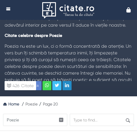
Citate despre Poezie
Cita
TL;DR:
Poezia nu descrie doar lumea, ci o face vizibilă.
Citatele celebre despre poezie surprind limbajul, ritmul și
adevărul interior pe care versul îl aduce în viețile noastre.
Citate celebre despre Poezie
Poezia nu este un lux, ci o formă concentrată de atenție. Un
vers bun îți schimbă temperatura inimii, îți limpezește
privirea și îți dă curajul să numești ceea ce trăiești. Citatele
celebre despre poezie devin scurtături de sensibilitate: în
câteva cuvinte, se deschid camere întregi ale memoriei. Nu
trebuie să fii poet ca să trăiești poetic; e suficient să asculți
426
Citate
Facebook
mai atent, să alegi cuvintele cu grijă și să accepți că uneori
misterul spune mai mult decât analiza rece.Poezia lucrează
cu ritmul, metafora și liniștea dintre cuvinte. Ea oferă spațiu
Home
/
Poezie
/
Page 20
ambivalenței: pot coexista fragilitatea și forța, dorul și
bucuria, întunericul și promisiunea zorilor. Când recitești un
poem, cititorul care ești azi se întâlnește cu cititorul care ai
fost ieri; astfel, textul crește odată cu tine.