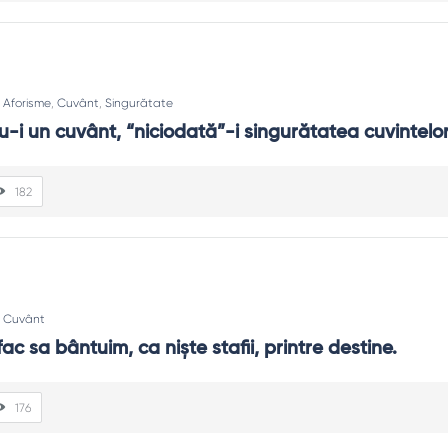
:
Aforisme
,
Cuvânt
,
Singurătate
u-i un cuvânt, “niciodată”-i singurătatea cuvintelor
182
:
Cuvânt
ac sa bântuim, ca niște stafii, printre destine.
176