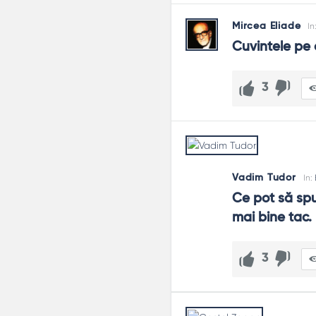
Mircea Eliade
In
Cuvintele pe c
3
Vadim Tudor
In:
Ce pot să spun
mai bine tac.
3