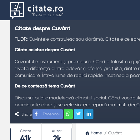
Citate despre Cuvânt
TL;DR:
Cuvintele construiesc sau dărâmă. Citatele celebre d
Citate celebre despre Cuvânt
Cuvântul e instrument și promisiune. Când e folosit cu gr
învață diferența dintre adevăr și ofensă gratuită, dintre r
comunicare. Într-o lume de replici rapide, încetineala poa
De ce contează tema Cuvânt
Discursul public modelează climatul social. Când vocabularu
promisiunile clare și scuzele sincere repară mai mult decâ
Facebook
Share
Teme frecvente
Adevăr
: corectitudine fără cinism.
Stats
Citate
Autori
Home
/
Cuvânt
Tăcere
: spațiu pentru înțelegere.
41k
2k