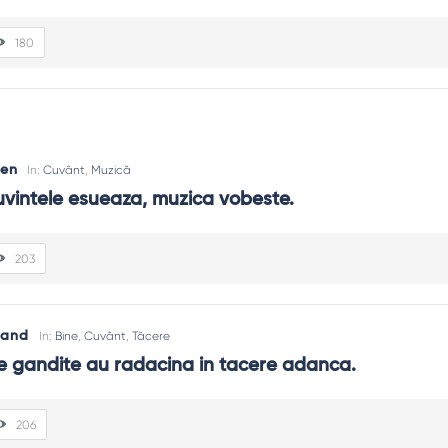
180
sen
In:
Cuvânt
,
Muzică
uvintele esueaza, muzica vobeste.
203
rand
In:
Bine
,
Cuvânt
,
Tăcere
e gandite au radacina in tacere adanca.
206