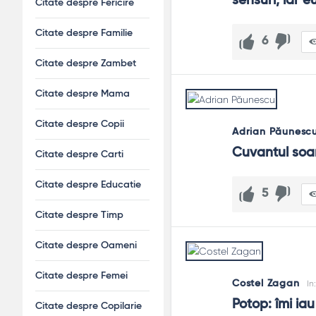
sensuri, iar e
Citate despre Fericire
Recunoaște rapid, repară concret și reconstruiește prin c
Citate despre Familie
Pot cuvintele să vindece?
6
Da: numesc adevărul, validează emoții și deschid uși de r
Citate despre Zambet
Citate despre Mama
Citate despre Copii
Adrian Păunesc
Cuvantul soar
Citate despre Carti
Citate despre Educatie
5
Citate despre Timp
Citate despre Oameni
Citate despre Femei
Costel Zagan
In
Potop: îmi ia
Citate despre Copilarie