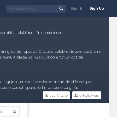
Sign In
Sign Up
irii și rolul tăcerii în comunicare.
ă răni greu de reparat. Citatele celebre despre cuvânt ne
e bune. A alege să nu spui încă e tot un act de
ngrijesc, crește încrederea. În familie și în echipe,
spune corect, spune la timp, spune cu grijă.
325
Citate
0
Followers
Sidebar
Adv