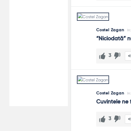
Costel Zagan
In
“Niciodată” n
3
Costel Zagan
In
Cuvintele ne f
3