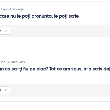
:
Cuvânt
,
Tinerețe
are nu le poţi pronunţa, le poţi scrie.
221
Bine
,
Cuvânt
,
Scris
 ca sa-ți fiu pe plac? Tot ce am spus, s-a scris deja
197