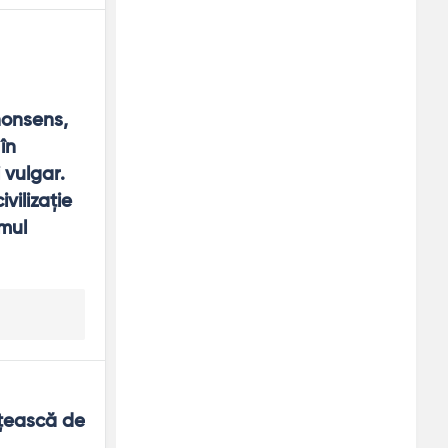
250x250
nonsens, 
n 
vulgar. 
ilizaţie 
mul 
ţească de 