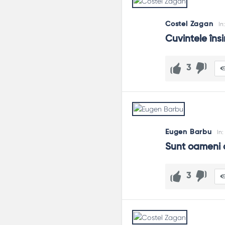
Costel Zagan
In
Cuvintele îns
3
Eugen Barbu
In:
Sunt oameni c
3