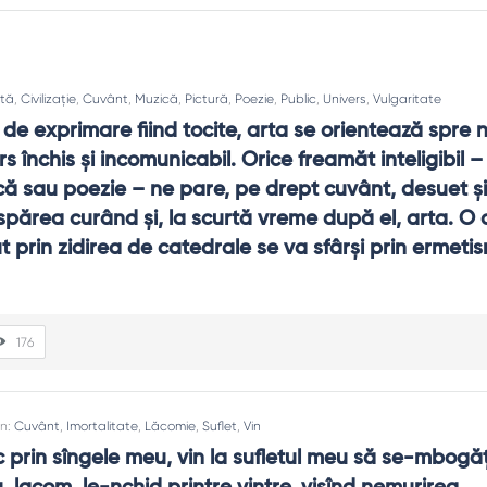
rtă
,
Civilizație
,
Cuvânt
,
Muzică
,
Pictură
,
Poezie
,
Public
,
Univers
,
Vulgaritate
 de exprimare fiind tocite, arta se orientează spre 
s închis şi incomunicabil. Orice freamăt inteligibil – î
că sau poezie – ne pare, pe drept cuvânt, desuet şi 
spărea curând şi, la scurtă vreme după el, arta. O civ
 prin zidirea de catedrale se va sfârşi prin ermetis
tament, nu pe persoană, și păstrează un ton calm.
176
siva. Nu e abandon, e respect.
In:
Cuvânt
,
Imortalitate
,
Lăcomie
,
Suflet
,
Vin
 servește adevărul, nu îl înlocuiește.
c prin sîngele meu, vin la sufletul meu să se-mbogă