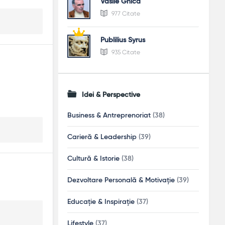
Vasile Ghica
977 Citate
Publilius Syrus
935 Citate
Idei & Perspective
Business & Antreprenoriat
(38)
Carieră & Leadership
(39)
Cultură & Istorie
(38)
Dezvoltare Personală & Motivație
(39)
Educație & Inspirație
(37)
Lifestyle
(37)