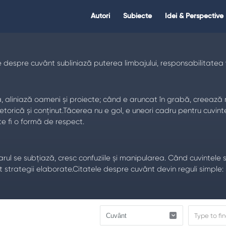
Citate.ro
Citate.ro
Autori
Subiecte
Idei & Perspective
Navigation
espre cuvânt subliniază puterea limbajului, responsabilitatea vorb
ijă, aliniază oameni și proiecte; când e aruncat în grabă, creeaz
etorică și conținut.Tăcerea nu e gol, e uneori cadru pentru cuvint
te fi o formă de respect.
l se subțiază, cresc confuziile și manipularea. Când cuvintele se î
t strategii elaborate.Citatele despre cuvânt devin reguli simple: 