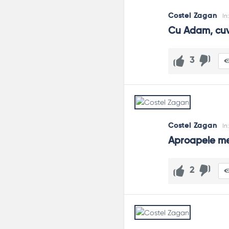
Costel Zagan
In
Cu Adam, cuva
3
Costel Zagan
In
Aproapele me
2