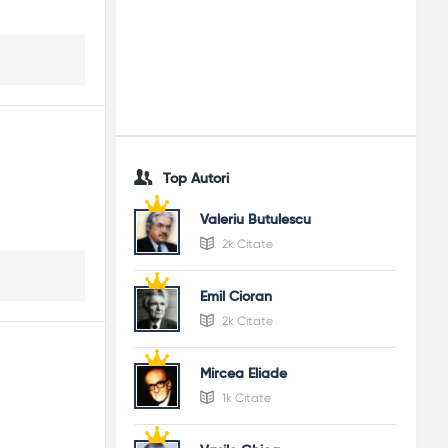
ă.
Top Autori
Valeriu Butulescu
2k Citate
Emil Cioran
2k Citate
Mircea Eliade
1k Citate