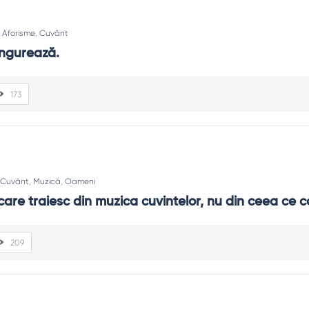
:
Aforisme
,
Cuvânt
ingurează.
173
Cuvânt
,
Muzică
,
Oameni
are traiesc din muzica cuvintelor, nu din ceea ce co
209