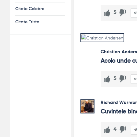
Citate Celebre
5
Citate Triste
Adv
Christian Ander
120x600
Acolo unde c
5
Richard Wurmb
Cuvintele bin
4