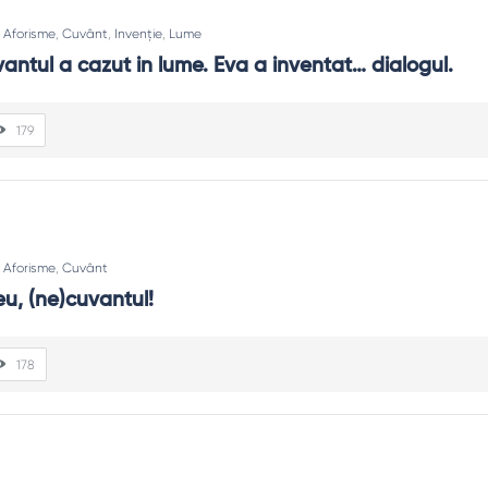
:
Aforisme
,
Cuvânt
,
Invenție
,
Lume
ntul a cazut in lume. Eva a inventat… dialogul.
179
:
Aforisme
,
Cuvânt
u, (ne)cuvantul!
178