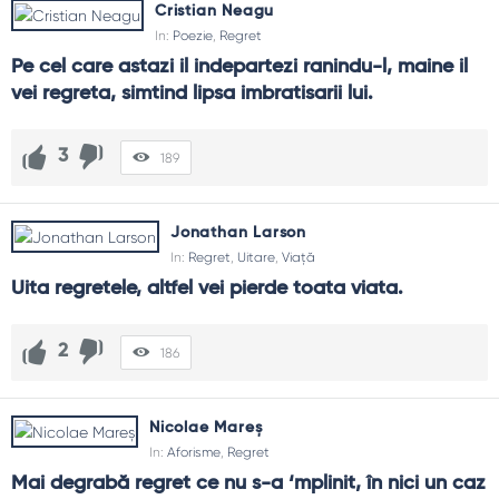
Cristian Neagu
In:
Poezie
,
Regret
Pe cel care astazi il indepartezi ranindu-l, maine il 
vei regreta, simtind lipsa imbratisarii lui.
3
189
Jonathan Larson
In:
Regret
,
Uitare
,
Viață
Uita regretele, altfel vei pierde toata viata.
2
186
Nicolae Mareș
In:
Aforisme
,
Regret
Mai degrabă regret ce nu s-a ‘mplinit, în nici un caz 