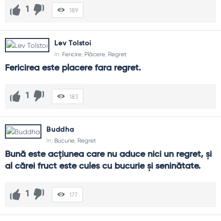
1
189
Lev Tolstoi
In:
Fericire
,
Plăcere
,
Regret
Fericirea este placere fara regret.
1
183
Buddha
In:
Bucurie
,
Regret
Bună este acţiunea care nu aduce nici un regret, şi 
al cărei fruct este cules cu bucurie şi seninătate.
1
177