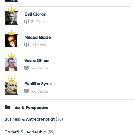
Emil Cioran
2k Citate
Mircea Eliade
1k Citate
Vasile Ghica
977 Citate
Publilius Syrus
935 Citate
Idei & Perspective
Business & Antreprenoriat
(38)
Carieră & Leadership
(39)