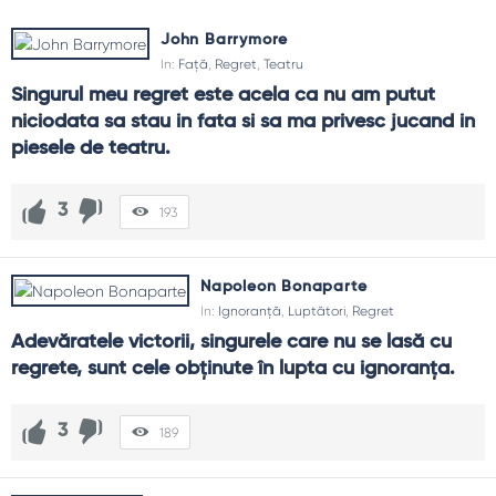
John Barrymore
In:
Față
,
Regret
,
Teatru
Singurul meu regret este acela ca nu am putut 
niciodata sa stau in fata si sa ma privesc jucand in 
piesele de teatru.
3
193
Napoleon Bonaparte
In:
Ignoranță
,
Luptători
,
Regret
Adevăratele victorii, singurele care nu se lasă cu 
regrete, sunt cele obţinute în lupta cu ignoranţa.
3
189