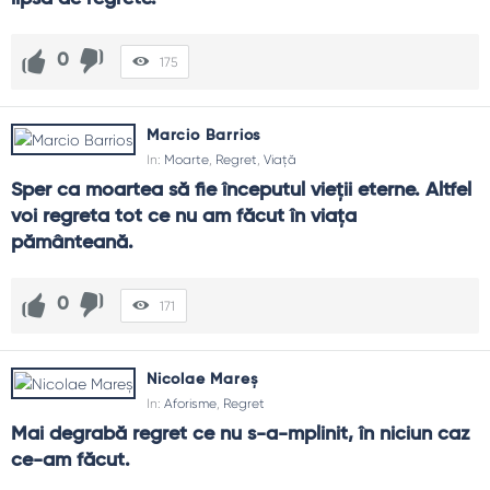
0
175
Marcio Barrios
In:
Moarte
,
Regret
,
Viață
Sper ca moartea să fie începutul vieții eterne. Altfel 
voi regreta tot ce nu am făcut în viața 
pământeană.
0
171
Nicolae Mareș
In:
Aforisme
,
Regret
Mai degrabă regret ce nu s-a-mplinit, în niciun caz 
ce-am făcut.