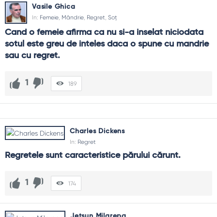
Vasile Ghica
In:
Femeie
,
Mândrie
,
Regret
,
Soț
Cand o femeie afirma ca nu si-a inselat niciodata 
sotul este greu de inteles daca o spune cu mandrie 
sau cu regret.
1
189
Charles Dickens
In:
Regret
Regretele sunt caracteristice părului cărunt.
1
174
Jetsun Milarepa