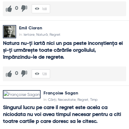
0
168
Emil Cioran
In:
Iertare
,
Natură
,
Regret
Natura nu-ţi iartă nici un pas peste inconştienţa ei 
şi-ţi urmăreşte toate cărările orgoliului, 
împânzindu-le de regrete.
0
128
Françoise Sagan
In:
Cărți
,
Necesitate
,
Regret
,
Timp
Singurul lucru pe care il regret este acela ca 
niciodata nu voi avea timpul necesar pentru a citi 
toatre cartile p care doresc sa le citesc.