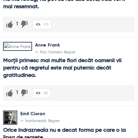
mai resemnat.
1
173
Anne Frank
In:
Flori
,
Oameni
,
Regret
Morţii primesc mai multe flori decât oamenii vii 
pentru că regretul este mai puternic decât 
gratitudinea.
1
191
Emil Cioran
In:
Îndrăzneală
,
Regret
Orice indrazneala nu e decat forma pe care o ia 
lipsa de regrete.