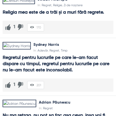
In:
Regret
,
Religie
,
Zi de naștere
Religia mea este de a trăi şi a muri fără regrete.
1
170
Sydney Harris
In:
Adevăr
,
Regret
,
Timp
Regretul pentru lucrurile pe care le-am facut 
dispare cu timpul, regretul pentru lucrurile pe care 
nu le-am facut este inconsolabil.
1
201
Adrian Păunescu
In:
Regret
Nu ma retrag, nu pot sa fac asa ceva, insa voi fi 