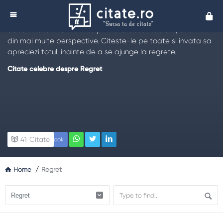
Citate despre Regrete - Citate de Regret
Cita
Iata cele mai populare
citate despre regret
. Acestea ne
aduc in fata informatii cu privire la acest subiect, analizat
din mai multe perspective. Citeste-le pe toate si invata sa
apreciezi totul, inainte de a se ajunge la regrete.
Citate celebre despre Regret
41
Citate
Facebook
Home
/
Regret