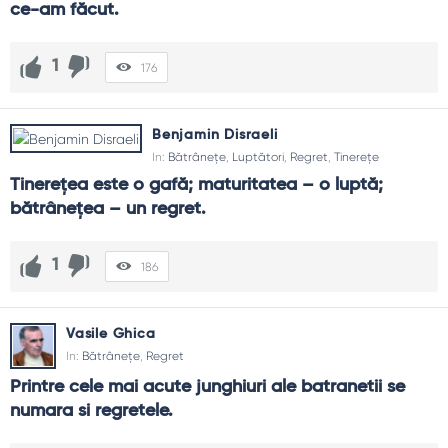
ce-am făcut.
1
176
Benjamin Disraeli
In:
Bătrânețe
,
Luptători
,
Regret
,
Tinerețe
Tinereţea este o gafă; maturitatea – o luptă; 
bătrâneţea – un regret.
1
186
Vasile Ghica
In:
Bătrânețe
,
Regret
Printre cele mai acute junghiuri ale batranetii se 
numara si regretele.