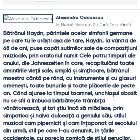
Alexandru Odobescu
In:
Muzică
,
Naivitate
,
Stil
,
Țară
,
Timp
,
Vârstă
Bătrânul Haydn, părintele acelor simfonii germane 
pe care tu le urăşti aşa de tare, Haydn, la vârsta de 
68 de ani, puse capăt sutimilor sale de compoziţiuni 
muzicale, prin oratoriul numit Cele patru timpuri ale 
anului, die Jahreszeiten în care, recapitulând toate 
amintirile vieţii sale, simplă şi simţitoare, bătrânul 
maestro cântă pe rând, cu instrumente şi cu glasuri 
omeneşti, toate bunurile şi toate plăcerile de peste 
an. Când ajunse la timpul toamnei, unchiaşul obosit 
nu se sfii a îmbuca bărbăteşte trâmbiţa 
vânătorească, şi tot ştiu încă să mlădieze, prin 
simpatica şi naiva dulceaţă a geniului său, stilul 
muzical cam pipernicit şi cam înţoponat al secolului 
din urmă, stil pe care l-au denumit, în ţările 
occidentale, cu porecla comică de stilul perucilor, 