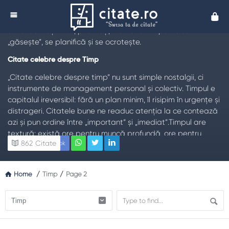
Citate despre Timp - Citate timp
Cita
TL;DR:
Citatele despre timp ne amintesc că ziua este
unitatea vieții: ritm, priorități, memorie. Timpul nu se
„găsește”, se planifică și se ocrotește.
Citate celebre despre Timp
„Citate celebre despre timp” nu sunt simple nostalgii, ci
instrumente de management personal și colectiv. Timpul e
capitalul ireversibil: fără un plan minim, îl risipim în urgențe și
distrageri. Citatele bune ne readuc atenția la ce contează
azi și pun ordine între „important” și „imediat”.Timpul are
textură: există ore pentru muncă profundă, ore pentru
862
Citate
Facebook
legături, ore pentru refacere. Cine amestecă totul obține
mediocritate grăbită. Lecția nu e să facem mai mult, ci să
facem mai bine, cu pauze reale și finaluri clare ale zilei.
Home
/
Timp
/
Page 2
De ce contează tema „Timp”
În familie, timpul fidelizează relațiile; în organizații, timpul
bine folosit crește calitatea și scade costurile; în educație,
timpul atent pus în practica deliberată transformă talentul