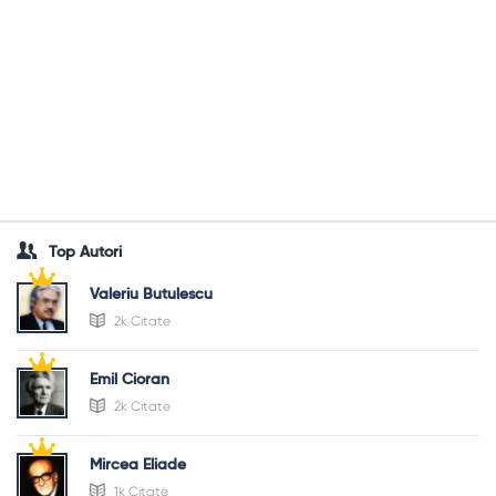
Top Autori
Valeriu Butulescu
2k Citate
Emil Cioran
2k Citate
Mircea Eliade
1k Citate