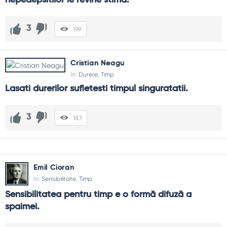
nepedepsitilor le revine stima.
3
199
Cristian Neagu
In:
Durere
,
Timp
Lasati durerilor sufletesti timpul singuratatii.
3
183
Emil Cioran
In:
Sensibilitate
,
Timp
Sensibilitatea pentru timp e o formă difuză a 
spaimei.