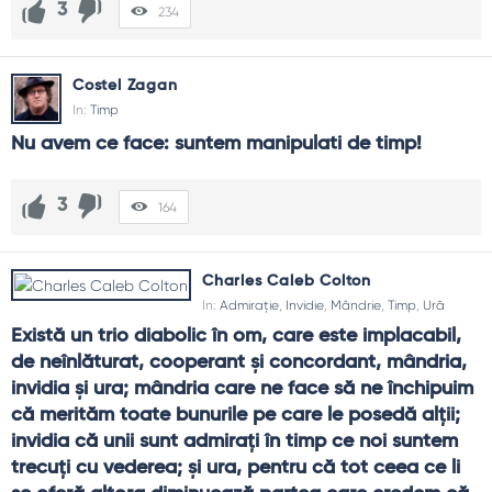
3
234
Costel Zagan
In:
Timp
Nu avem ce face: suntem manipulati de timp!
3
164
Charles Caleb Colton
In:
Admirație
,
Invidie
,
Mândrie
,
Timp
,
Ură
Există un trio diabolic în om, care este implacabil, 
de neînlăturat, cooperant şi concordant, mândria, 
invidia şi ura; mândria care ne face să ne închipuim 
că merităm toate bunurile pe care le posedă alţii; 
invidia că unii sunt admiraţi în timp ce noi suntem 
trecuţi cu vederea; şi ura, pentru că tot ceea ce li 