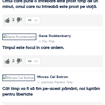
Omul care pune o întrebare este prost timp de un 
minut, omul care nu întreabă este prost pe viaţă.
2
132
Gene Roddenberry
In:
Foc
,
Timp
Timpul este focul in care ardem.
2
201
Mircea Cel Batran
In:
Libertate
,
Pământ
,
Timp
Cât timp va fi să fim pe-acest pământ, noi luptăm 
pentru libertate