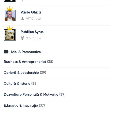
Vasile Ghica
977 Citate
Publilius Syrus
935 Citate
Idei & Perspective
Business & Antreprenoriat
(38)
Carieră & Leadership
(39)
Cultură & Istorie
(38)
Dezvoltare Personală & Motivație
(39)
Educație & Inspirație
(37)