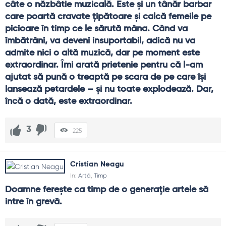
FAQ și reflecții finale
câte o năzbâtie muzicală. Este şi un tânăr barbar 
care poartă cravate ţipătoare şi calcă femeile pe 
Cum scap de senzația că „nu am timp”?
picioare în timp ce le sărută mâna. Când va 
Nu timpul lipsește, ci claritatea. Scrie trei priorități și spune
îmbătrâni, va deveni insuportabil, adică nu va 
nu restului. Urgențele altora nu sunt automat ale tale;
admite nici o altă muzică, dar pe moment este 
calendarul e gardul atenției.
extraordinar. Îmi arată prietenie pentru că l-am 
Merită pauzele scurte?
ajutat să pună o treaptă pe scara de pe care îşi 
Da, sunt întreținere, nu lene. Pauzele previn deciziile proaste
lansează petardele – şi nu toate explodează. Dar, 
și cresc creativitatea. Fără ele, „economisești” minute și
încă o dată, este extraordinar.
pierzi ore prin erori.
Cum gestionez distragerile digitale?
3
225
Definește ferestre fără ecrane, mută aplicațiile tentante,
folosește moduri focus. Când atenția se întoarce,
productivitatea reală urcă.
Cristian Neagu
In:
Artă
,
Timp
Timpul cu cei dragi e „productiv”?
Doamne ferește ca timp de o generație artele să 
E investiție. Relațiile sunt infrastructură emoțională; fără ele,
intre în grevă.
performanța devine fragilă. Programează întâlniri ca pe
proiecte serioase.