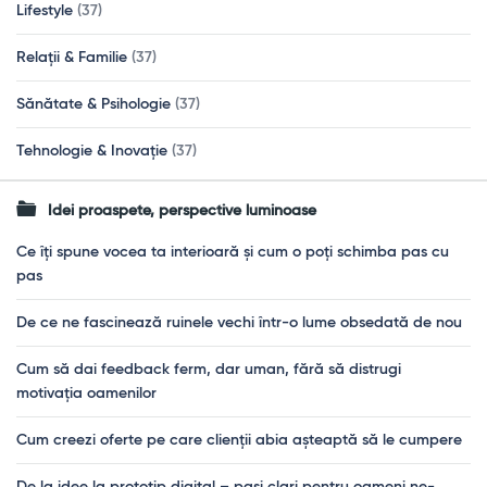
Lifestyle
(37)
Relații & Familie
(37)
Sănătate & Psihologie
(37)
Tehnologie & Inovație
(37)
Idei proaspete, perspective luminoase
Ce îți spune vocea ta interioară și cum o poți schimba pas cu
pas
De ce ne fascinează ruinele vechi într-o lume obsedată de nou
Cum să dai feedback ferm, dar uman, fără să distrugi
motivația oamenilor
Cum creezi oferte pe care clienții abia așteaptă să le cumpere
De la idee la prototip digital – pași clari pentru oameni ne-