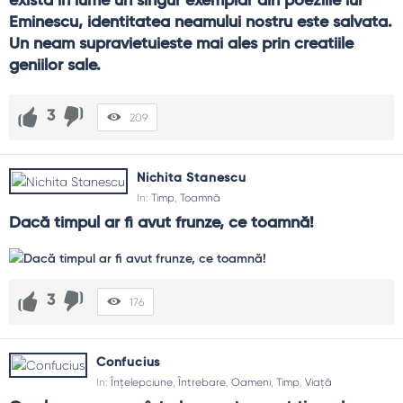
exista in lume un singur exemplar din poeziile lui 
Eminescu, identitatea neamului nostru este salvata. 
Un neam supravietuieste mai ales prin creatiile 
geniilor sale.
3
209
Nichita Stanescu
In:
Timp
,
Toamnă
Dacă timpul ar fi avut frunze, ce toamnă!
3
176
Confucius
In:
Înțelepciune
,
Întrebare
,
Oameni
,
Timp
,
Viață