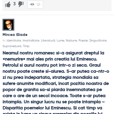
3
121
Mircea Eliade
In:
Identitate
,
Imortalitate
,
Literatură
,
Lume
,
Națiune
,
Poezie
,
Singurătate
,
Supraviețuire
,
Timp
Neamul nostru romanesc si-a asigurat dreptul la 
«nemurire» mai ales prin creatia lui Eminescu. 
Petrolul si aurul nostru pot intr-o zi seca. Graul 
nostru poate creste si-aiurea. S-ar putea ca-ntr-o 
zi nu prea indepartata, strategia mondiala sa 
sufere anumite modificari, incat pozitia noastra de 
popor de granita sa-si piarda insemnatatea pe 
care o are de un secol incoace. Toate s-ar putea 
intampla. Un singur lucru nu se poate intampla – 
Disparitia poemelor lui Eminescu. Si cat timp va 