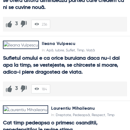
se oferă altora diminuează partea care credem că 
ni se cuvine nouă.
3
236
Ileana Vulpescu
In:
Apă
,
Iubire
,
Suflet
,
Timp
,
Viață
Sufletul omului e ca orice buruiana daca nu-i dai 
apa la timp, se vestejeste, se chirceste si moare, 
adica-i piere dragostea de viata.
3
184
Laurentiu Mihaileanu
In:
Dreptate
,
Pedeapsă
,
Respect
,
Timp
Cat timp pedeapsa o primesc osanditii, 