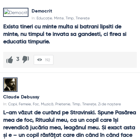
în competență. Citatele despre timp fixează aceste
adevăruri în propoziții care nu se uită ușor.Memoria are și
Democrit
ea timp: ceea ce nu onorăm prin ritualuri dispare. De
In:
Educație
,
Minte
,
Timp
,
Tinerețe
aceea, timpul pentru recunoștință, lectură, mers pe jos nu e
Exista tineri cu minte multa si batrani lipsiti de 
lux, ci întreținerea motorului interior.
minte, nu timpul te invata sa gandesti, ci firea si 
educatia timpurie.
Teme frecvente
Priorități
: puține, clare, scrise.
3
Ritualuri
: început și final de zi.
192
Focus
: ferestre fără întreruperi.
Refacere
: somn, mișcare, liniște.
Memorie
: ce păstrăm, ce lăsăm.
Limite
: nu totul e „acum”.
Claude Debussy
Ghid de folosire
In:
Copii
,
Femeie
,
Foc
,
Muzică
,
Prietenie
,
Timp
,
Tinerețe
,
Zi de naștere
Planifică trei priorități pe zi, nu treizeci.
L-am văzut de curând pe Stravinski. Spune Pasărea 
Blochează timp pentru lucru profund.
mea de foc, Ritualul meu, ca un copil care îşi 
Programează pauze înainte de epuizare.
revendică jucăria mea, leagănul meu. Şi exact asta 
Închide ziua cu un mini-raport: ce a mers, ce ajustez.
şi e – un copil răsfăţat care din când în când face 