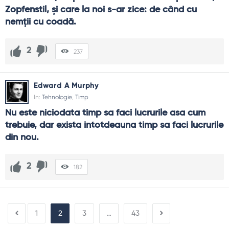
Zopfenstil, şi care la noi s-ar zice: de când cu 
nemţii cu coadă.
2
237
Edward A Murphy
In:
Tehnologie
,
Timp
Nu este niciodata timp sa faci lucrurile asa cum 
trebuie, dar exista intotdeauna timp sa faci lucrurile 
din nou.
2
182
1
2
3
…
43