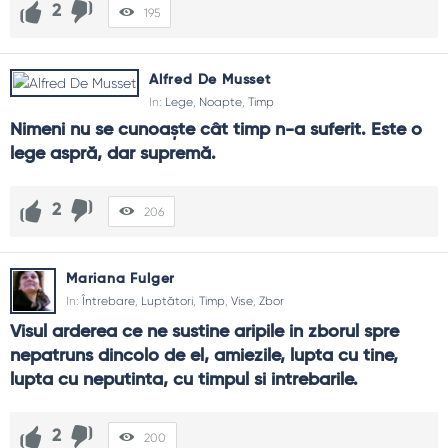
2
195
Alfred De Musset
In:
Lege
,
Noapte
,
Timp
Nimeni nu se cunoaşte cât timp n-a suferit. Este o 
lege aspră, dar supremă.
2
206
Mariana Fulger
In:
Întrebare
,
Luptători
,
Timp
,
Vise
,
Zbor
Visul arderea ce ne sustine aripile in zborul spre 
nepatruns dincolo de el, amiezile, lupta cu tine, 
lupta cu neputinta, cu timpul si intrebarile.
2
200