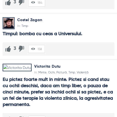
3
184
Cum păstrez amintirile?
Fotografii cu context (nume, dată), jurnal scurt, ritualuri
anuale. Memoria se cultivă, nu se presupune.
Costel Zagan
In:
Timp
Timpul: bomba cu ceas a Universului.
3
158
Victorita Dutu
In:
Minte
,
Ochi
,
Pictură
,
Timp
,
Violență
Eu pictez foarte mult in minte. Pictez si cand stau 
cu ochii deschisi, daca am timp liber, o pauza de 
cinci minute, prefer sa inchid ochii si sa pictez, e ca 
un fel de terapie la violenta zilnica, la agresivitatea 
permanenta.