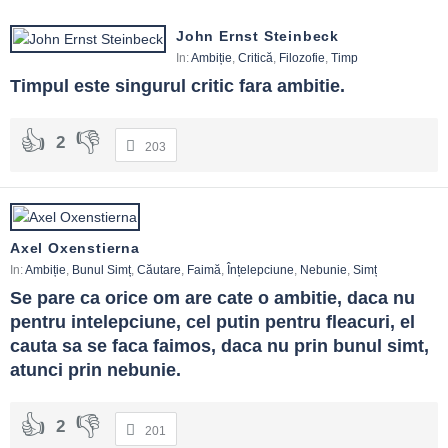
John Ernst Steinbeck
In:
Ambiție
,
Critică
,
Filozofie
,
Timp
Timpul este singurul critic fara ambitie.
2
203
Axel Oxenstierna
In:
Ambiție
,
Bunul Simț
,
Căutare
,
Faimă
,
Înțelepciune
,
Nebunie
,
Simț
Se pare ca orice om are cate o ambitie, daca nu 
pentru intelepciune, cel putin pentru fleacuri, el 
cauta sa se faca faimos, daca nu prin bunul simt, 
atunci prin nebunie.
2
201