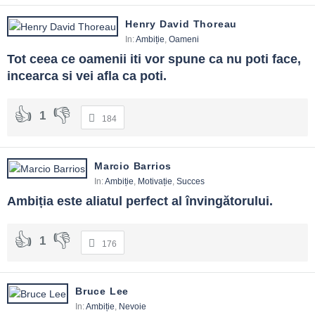
Henry David Thoreau
In:
Ambiție
,
Oameni
Tot ceea ce oamenii iti vor spune ca nu poti face, 
incearca si vei afla ca poti.
1
184
Marcio Barrios
In:
Ambiție
,
Motivație
,
Succes
Ambiția este aliatul perfect al învingătorului.
1
176
Bruce Lee
In:
Ambiție
,
Nevoie