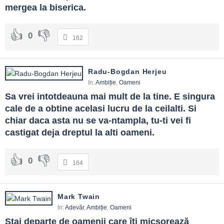
mergea la biserica.
0
162
Radu-Bogdan Herjeu
In:
Ambiție
,
Oameni
Sa vrei intotdeauna mai mult de la tine. E singura 
cale de a obtine acelasi lucru de la ceilalti. Si 
chiar daca asta nu se va-ntampla, tu-ti vei fi 
castigat deja dreptul la alti oameni.
0
164
Mark Twain
In:
Adevăr
,
Ambiție
,
Oameni
Stai departe de oamenii care îţi micşorează 