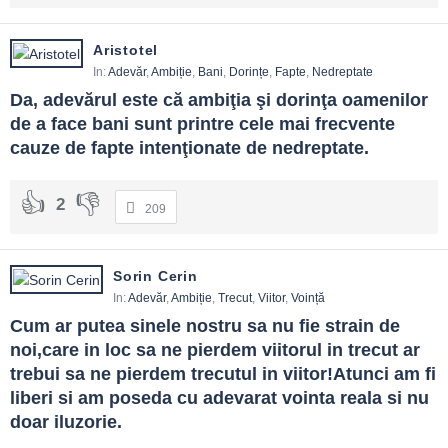
Aristotel
In:
Adevăr
,
Ambiție
,
Bani
,
Dorințe
,
Fapte
,
Nedreptate
Da, adevărul este că ambiţia şi dorinţa oamenilor 
de a face bani sunt printre cele mai frecvente 
cauze de fapte intenţionate de nedreptate.
2
209
Sorin Cerin
In:
Adevăr
,
Ambiție
,
Trecut
,
Viitor
,
Voință
Cum ar putea sinele nostru sa nu fie strain de 
noi,care in loc sa ne pierdem viitorul in trecut ar 
trebui sa ne pierdem trecutul in viitor!Atunci am fi 
liberi si am poseda cu adevarat vointa reala si nu 
doar iluzorie.