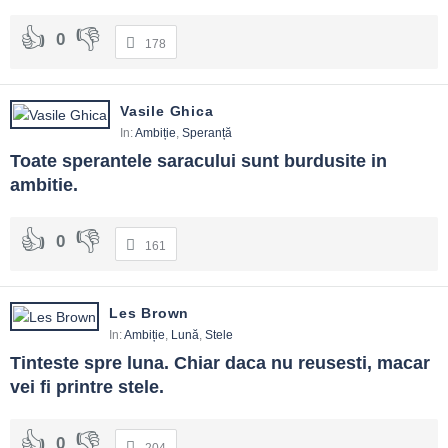
0
178
Vasile Ghica
In:
Ambiție
,
Speranță
Toate sperantele saracului sunt burdusite in 
ambitie.
0
161
Les Brown
In:
Ambiție
,
Lună
,
Stele
Tinteste spre luna. Chiar daca nu reusesti, macar 
vei fi printre stele.
0