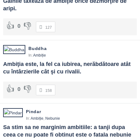
Găinile taxează de ambiţie orice dezmorţire de 
aripi.
0
127
Buddha
In:
Ambiție
Ambiţia este, la fel ca iubirea, nerăbdătoare atât 
cu întârzierile cât şi cu rivalii.
0
158
Pindar
In:
Ambiție
,
Nebunie
Sa stim sa ne marginim ambitiile: a tanji dupa 
ceea ce nu poate fi obtinut este o fatala nebunie