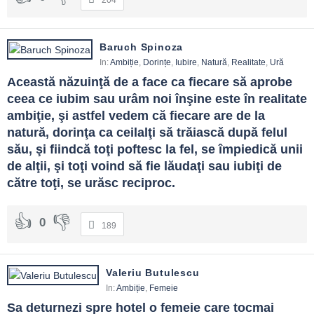
204
Baruch Spinoza
In:
Ambiție
,
Dorințe
,
Iubire
,
Natură
,
Realitate
,
Ură
Această năzuinţă de a face ca fiecare să aprobe 
ceea ce iubim sau urâm noi înşine este în realitate 
ambiţie, şi astfel vedem că fiecare are de la 
natură, dorinţa ca ceilalţi să trăiască după felul 
său, şi fiindcă toţi poftesc la fel, se împiedică unii 
de alţii, şi toţi voind să fie lăudaţi sau iubiţi de 
către toţi, se urăsc reciproc.
0
189
Valeriu Butulescu
In:
Ambiție
,
Femeie
Sa deturnezi spre hotel o femeie care tocmai 