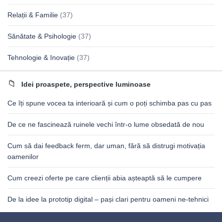
Relații & Familie
(37)
Sănătate & Psihologie
(37)
Tehnologie & Inovație
(37)
Idei proaspete, perspective luminoase
Ce îți spune vocea ta interioară și cum o poți schimba pas cu pas
De ce ne fascinează ruinele vechi într-o lume obsedată de nou
Cum să dai feedback ferm, dar uman, fără să distrugi motivația
oamenilor
Cum creezi oferte pe care clienții abia așteaptă să le cumpere
De la idee la prototip digital – pași clari pentru oameni ne-tehnici