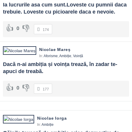
Ia lucrurile asa cum sunt.Loveste cu pumnii daca 
trebuie. Loveste cu picioarele daca e nevoie.
0
174
Nicolae Mareș
In:
Aforisme
,
Ambiție
,
Voință
Dacă n-ai ambiția și voința trează, în zadar te-
apuci de treabă.
0
177
Nicolae Iorga
In:
Ambiție