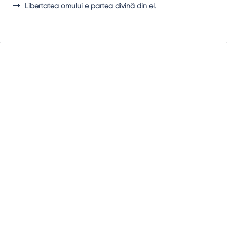
Libertatea omului e partea divină din el.
Sidebar
Adv
250x250