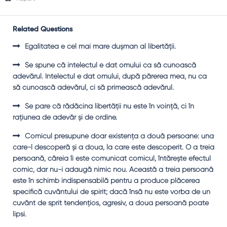
Related Questions
Egalitatea e cel mai mare duşman al libertăţii.
Se spune că intelectul e dat omului ca să cunoască
adevărul. Intelectul e dat omului, după părerea mea, nu ca
să cunoască adevărul, ci să primească adevărul.
Se pare că rădăcina libertăţii nu este în voinţă, ci în
raţiunea de adevăr şi de ordine.
Comicul presupune doar existenţa a două persoane: una
care-l descoperă şi a doua, la care este descoperit. O a treia
persoană, căreia îi este comunicat comicul, întăreşte efectul
comic, dar nu-i adaugă nimic nou. Această a treia persoană
este în schimb indispensabilă pentru a produce plăcerea
specifică cuvântului de spirit; dacă însă nu este vorba de un
cuvânt de sprit tendenţios, agresiv, a doua persoană poate
lipsi.