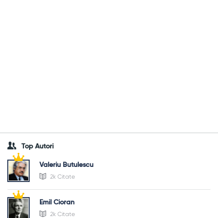
Top Autori
Valeriu Butulescu
2k Citate
Emil Cioran
2k Citate