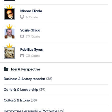
Mircea Eliade
1k Citate
Vasile Ghica
977 Citate
Publilius Syrus
935 Citate
Idei & Perspective
Business & Antreprenoriat
(38)
Carieră & Leadership
(39)
Cultură & Istorie
(38)
Dezvoltare Personală & Motivație
(39)