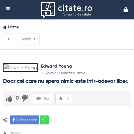
Cita
Home
Next
Edward Young
In:
Adevăr
,
Libertate
,
Nimic
Doar cel care nu spera nimic este intr-adevar liber.
0
184
0
Facebook
Report