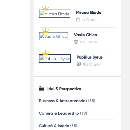
Mircea Eliade
1k Citate
Vasile Ghica
977 Citate
Publilius Syrus
935 Citate
Idei & Perspective
Business & Antreprenoriat
(38)
Carieră & Leadership
(39)
Cultură & Istorie
(38)