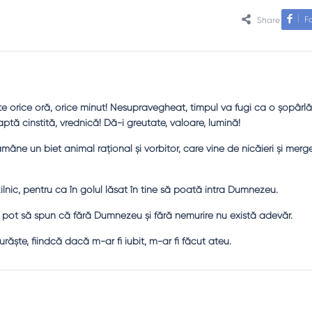
F
Share
te orice oră, orice minut! Nesupravegheat, timpul va fugi ca o şopârl
aptă cinstită, vrednică! Dă-i greutate, valoare, lumină!
ne un biet animal raţional şi vorbitor, care vine de nicăieri şi merg
ilnic, pentru ca în golul lăsat în tine să poată intra Dumnezeu.
 pot să spun că fără Dumnezeu şi fără nemurire nu există adevăr.
şte, fiindcă dacă m-ar fi iubit, m-ar fi făcut ateu.