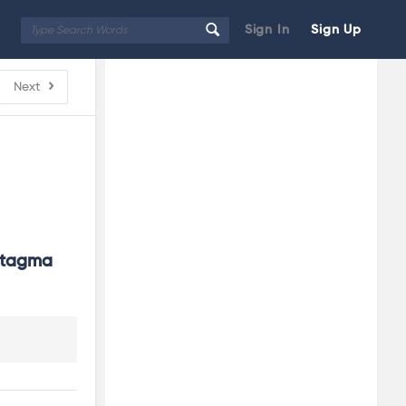
Sign In
Sign Up
Sidebar
Adv
Next
250x250
ntagma 