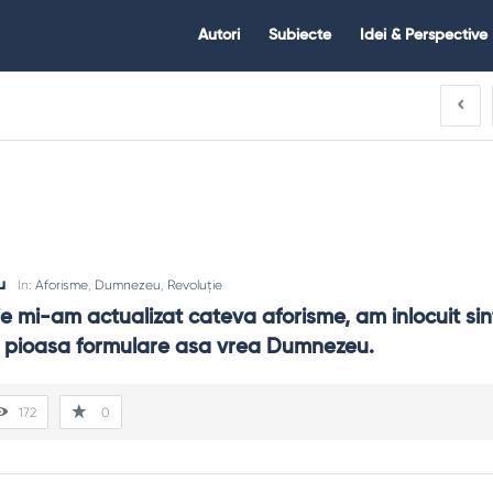
Citate.ro
Citate.ro
Autori
Subiecte
Idei & Perspective
Navigation
u
In:
Aforisme
,
Dumnezeu
,
Revoluție
e mi-am actualizat cateva aforisme, am inlocuit si
cu pioasa formulare asa vrea Dumnezeu.
172
0