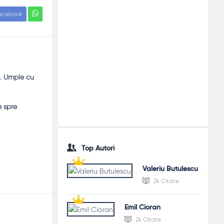
acebook
ă. Umple cu
e spre
Top Autori
Valeriu Butulescu
2k Citate
Emil Cioran
2k Citate