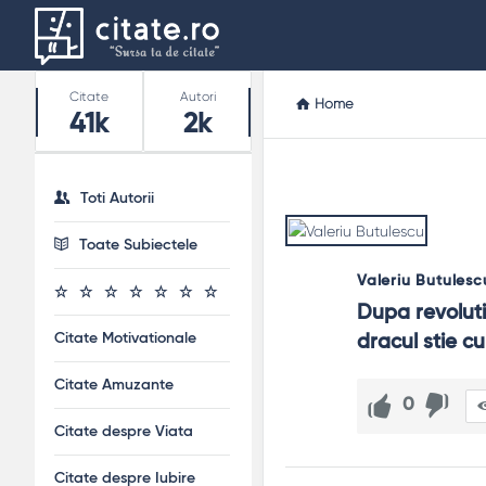
Stats
Citate
Autori
Home
41k
2k
Toti Autorii
Toate Subiectele
Valeriu Butulesc
Dupa revoluti
Citate Motivationale
dracul stie 
Citate Amuzante
0
Citate despre Viata
Citate despre Iubire