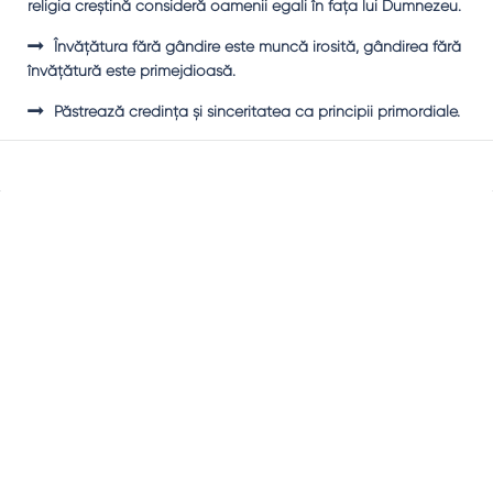
religia creştină consideră oamenii egali în faţa lui Dumnezeu.
Învăţătura fără gândire este muncă irosită, gândirea fără
învăţătură este primejdioasă.
Păstrează credinţa şi sinceritatea ca principii primordiale.
Sidebar
Adv
250x250