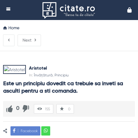
Cita
Home
Next
Aristotel
In:
Învățătură
,
Principiu
Este un principiu dovedit ca trebuie sa inveti sa 
asculti pentru a sti comanda.
0
155
0
Facebook