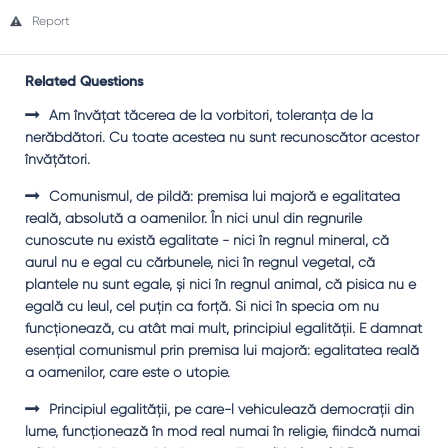
Report
Related Questions
Am învăţat tăcerea de la vorbitori, toleranţa de la
nerăbdători. Cu toate acestea nu sunt recunoscător acestor
învăţători.
Comunismul, de pildă: premisa lui majoră e egalitatea
reală, absolută a oamenilor. În nici unul din regnurile
cunoscute nu există egalitate - nici în regnul mineral, că
aurul nu e egal cu cărbunele, nici în regnul vegetal, că
plantele nu sunt egale, şi nici în regnul animal, că pisica nu e
egală cu leul, cel puţin ca forţă. Şi nici în specia om nu
funcţionează, cu atât mai mult, principiul egalităţii. E damnat
esenţial comunismul prin premisa lui majoră: egalitatea reală
a oamenilor, care este o utopie.
Principiul egalităţii, pe care-l vehiculează democraţii din
lume, funcţionează în mod real numai în religie, fiindcă numai