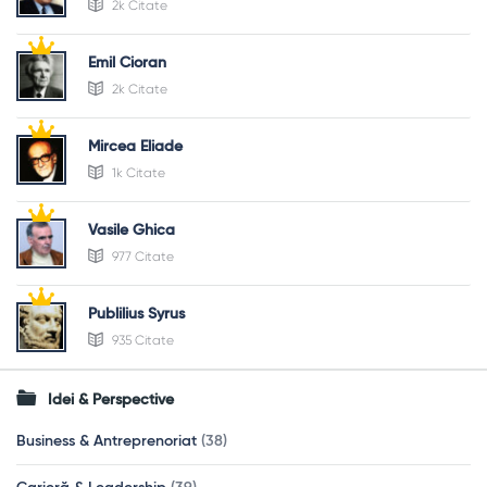
2k Citate
Emil Cioran
2k Citate
Mircea Eliade
1k Citate
Vasile Ghica
977 Citate
Publilius Syrus
935 Citate
Idei & Perspective
Business & Antreprenoriat
(38)