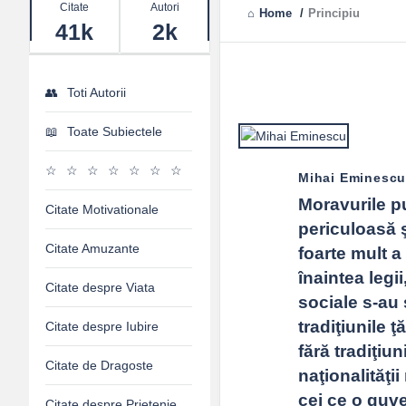
Stats
Citate
Autori
Home
/
Principiu
41k
2k
Toti Autorii
Toate Subiectele
Mihai Eminesc
Moravurile pub
Citate Motivationale
periculoasă ş
Citate Amuzante
foarte mult a 
înaintea legii
Citate despre Viata
sociale s-au 
tradiţiunile ţ
Citate despre Iubire
fără tradiţiun
Citate de Dragoste
naţionalităţii
cei ce o guve
Citate despre Prietenie