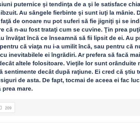
iuni puternice şi tendinţa de a şi le satisface chiar
zuit. Au sângele fierbinte şi sunt iuţi la mânie. Da
faţă de onoare nu pot suferi să fie jigniţi şi se in
re că n-au fost trataţi cum se cuvine. Ţin prea puţi
 învăţat încă ce înseamnă să fii lipsit de ei. Au pri
 pentru că viaţa nu i-a umilit încă, sau pentru că n
cu inevitabilele ei îngrădiri. Ar prefera să facă ma
ecât altele folositoare. Vieţile lor sunt orânduite 
sentimente decât după raţiune. Ei cred că ştiu tot
siguri de asta. De fapt, tocmai de aceea ei fac lucr
ă prea mare.
209