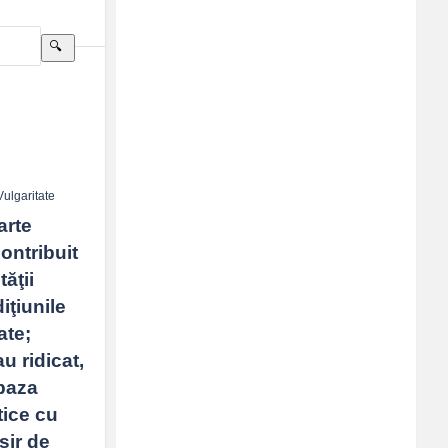
Sidebar
Adv
250x250
Vulgaritate
rte 
ntribuit 
ăţii 
ţiunile 
te; 
u ridicat, 
baza 
ice cu 
ir de 