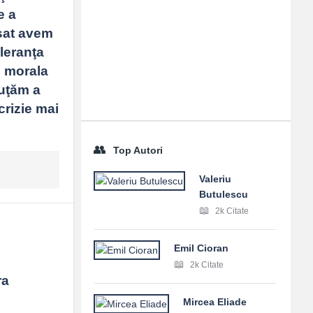
 a 
sat avem 
leranţa 
 morala 
uţăm a 
rizie mai 
Top Autori
Valeriu
Butulescu
2k Citate
Emil Cioran
2k Citate
a 
Mircea Eliade