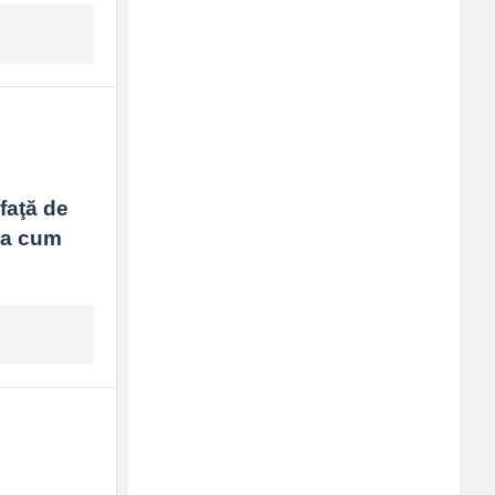
aţă de 
şa cum 