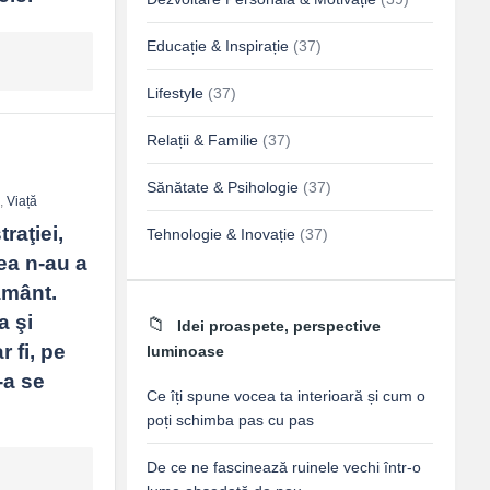
Educație & Inspirație
(37)
Lifestyle
(37)
Relații & Familie
(37)
Sănătate & Psihologie
(37)
p
,
Viață
aţiei, 
Tehnologie & Inovație
(37)
ea n-au a 
mânt. 
 şi 
Idei proaspete, perspective
fi, pe 
luminoase
a se 
Ce îți spune vocea ta interioară și cum o
poți schimba pas cu pas
De ce ne fascinează ruinele vechi într-o