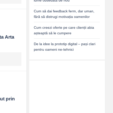
lume obsedată de nou
Cum să dai feedback ferm, dar uman,
fără să distrugi motivația oamenilor
Cum creezi oferte pe care clienții abia
așteaptă să le cumpere
a Arta 
De la idee la prototip digital – pași clari
pentru oameni ne-tehnici
t prin 