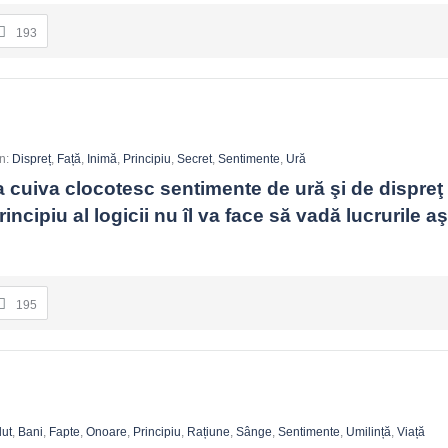
193
In:
Dispreț
,
Față
,
Inimă
,
Principiu
,
Secret
,
Sentimente
,
Ură
 cuiva clocotesc sentimente de ură şi de dispreţ f
rincipiu al logicii nu îl va face să vadă lucrurile a
195
lut
,
Bani
,
Fapte
,
Onoare
,
Principiu
,
Rațiune
,
Sânge
,
Sentimente
,
Umilință
,
Viață