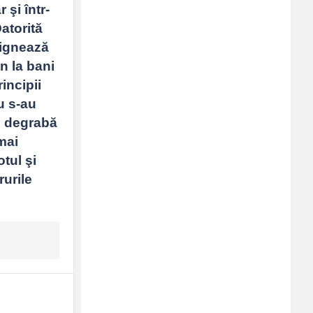
 şi într-
torită 
dignează 
n la bani 
ncipii 
u s-au 
i degrabă 
mai 
ul şi 
urile 