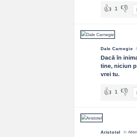
1
Dale Carnegie
Dacă în inima
tine, niciun p
vrei tu.
1
Aristotel
In:
Abso