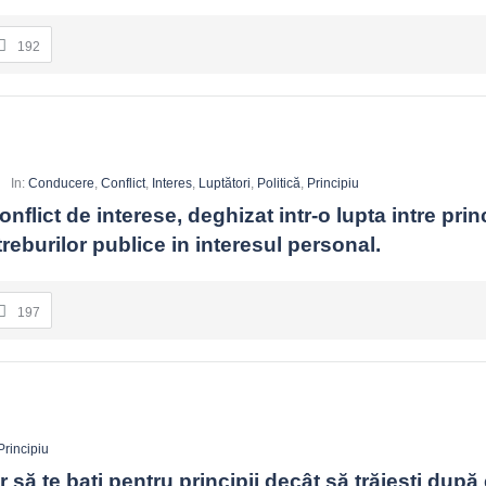
192
e
In:
Conducere
,
Conflict
,
Interes
,
Luptători
,
Politică
,
Principiu
onflict de interese, deghizat intr-o lupta intre princi
eburilor publice in interesul personal.
197
Principiu
 să te baţi pentru principii decât să trăieşti după 