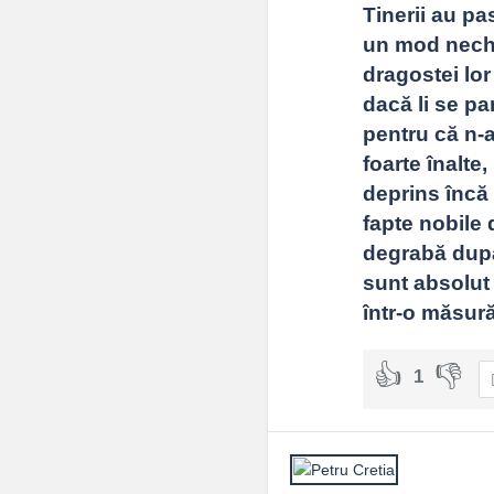
Tinerii au pas
un mod nechib
dragostei lor 
dacă li se pa
pentru că n-au
foarte înalte,
deprins încă 
fapte nobile d
degrabă după 
sunt absolut 
într-o măsur
1