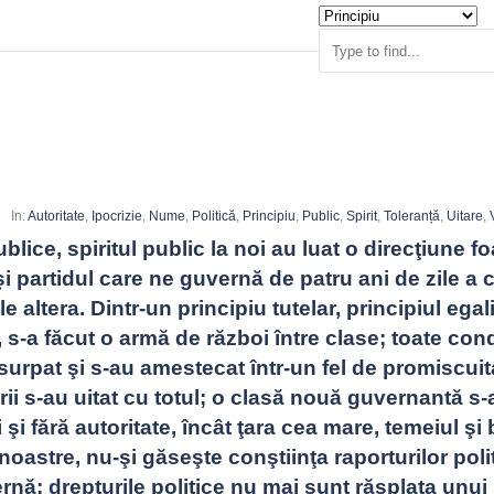
u
In:
Autoritate
,
Ipocrizie
,
Nume
,
Politică
,
Principiu
,
Public
,
Spirit
,
Toleranță
,
Uitare
,
lice, spiritul public la noi au luat o direcţiune foa
i partidul care ne guvernă de patru ani de zile a co
le altera. Dintr-un principiu tutelar, principiul egalit
, s-a făcut o armă de război între clase; toate condi
surpat şi s-au amestecat într-un fel de promiscuita
ării s-au uitat cu totul; o clasă nouă guvernantă s-a
i şi fără autoritate, încât ţara cea mare, temeiul şi 
 noastre, nu-şi găseşte conştiinţa raporturilor polit
rnă; drepturile politice nu mai sunt răsplata unui ş