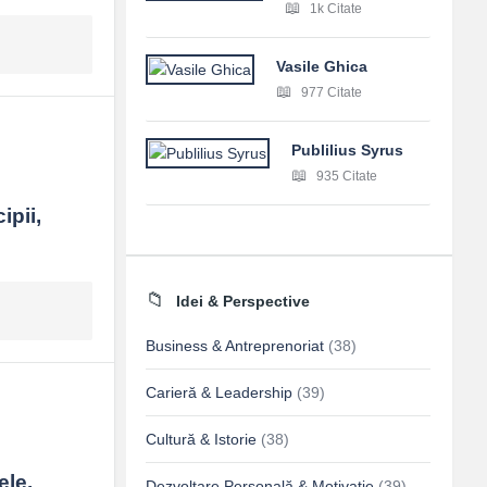
1k Citate
Vasile Ghica
977 Citate
Publilius Syrus
935 Citate
pii, 
Idei & Perspective
Business & Antreprenoriat
(38)
Carieră & Leadership
(39)
Cultură & Istorie
(38)
ele.
Dezvoltare Personală & Motivație
(39)