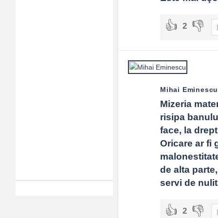
2
Mihai Eminesc
Mizeria mater
risipa banulu
face, la drep
Oricare ar fi
malonestitate
de alta parte,
servi de nuli
2