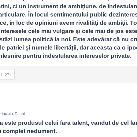
atini, ci un instrument de ambiţiune, de îndestulare
articulare. În locul sentimentului public dezintere
ce, în loc de opiniuni avem rivalităţi de ambiţii. To
interesele cele mai vulgare şi cele mai de jos este
stăzi lumea politică la noi. Este adevărat că nu cr
 patriei şi numele libertăţii, dar aceasta ca o ipoc
înlesnire pentru îndestularea intereselor private.
271
rincipiu
,
Talent
a este produsul celui fara talent, vandut de cel far
ui complet nedumerit.