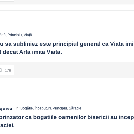
Artă
,
Principiu
,
Viață
 sa subliniez este principiul general ca Viata imit
 decat Arta imita Viata.
176
quieu
In:
Bogăție
,
Începuturi
,
Principiu
,
Sărăcie
prinzator ca bogatiile oamenilor bisericii au incepu
aciei.