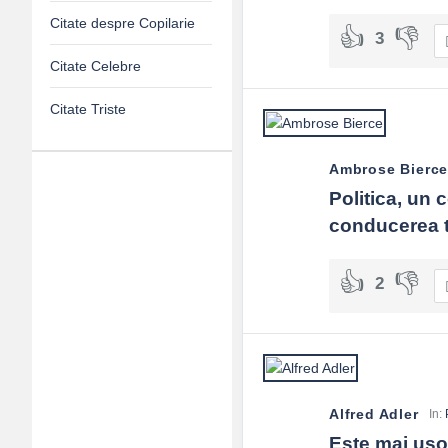
Citate despre Copilarie
3
Citate Celebre
Citate Triste
Ambrose Bierc
Adv
Politica, un c
conducerea tr
120x600
2
Alfred Adler
In:
Este mai uşor