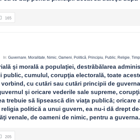
165
u
In:
Guvernare
,
Moralitate
,
Nimic
,
Oameni
,
Politică
,
Principiu
,
Public
,
Religie
,
Tim
ială şi morală a populaţiei, destrăbălarea administr
i public, cumulul, corupţia electorală, toate acest
t vorbind, cu cutări sau cutări principii de guverna
 guvernul şi oricare vederile sale supreme, corupţia
a trebuie să lipsească din viaţa publică; oricare ar 
 religia politică a unui guvern, ea nu-i dă drept de-
tăţi venale, de oameni de nimic, pentru a guverna.
205