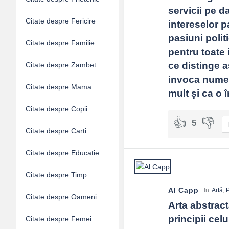
servicii pe d
Citate despre Fericire
intereselor p
pasiuni politi
Citate despre Familie
pentru toate 
ce distinge a
Citate despre Zambet
invoca numele
Citate despre Mama
mult şi ca o 
Citate despre Copii
5
Citate despre Carti
Citate despre Educatie
Citate despre Timp
Al Capp
In:
Artă
,
P
Citate despre Oameni
Arta abstract
principii cel
Citate despre Femei