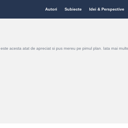
Citate.ro
Citate.ro
Autori
Subiecte
Idei & Perspective
Navigation
 este acesta atat de apreciat si pus mereu pe pimul plan. Iata mai multe p