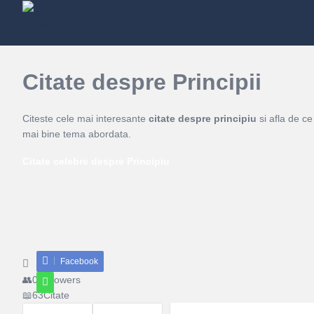
Citate despre Principii
Citeste cele mai interesante
citate despre principiu
si afla de ce
mai bine tema abordata.
Citate celebre despre Principiu
Facebook
Share
0
Followers
63
Citate