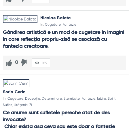
Nicolae Balota
In:
Cugetare
,
Fantezie
Gândirea artistică e un mod de cugetare în imagini 
în care reflecția propriu-zisă se asociază cu 
fantezia creatoare.
0
189
Sorin Cerin
In:
Cugetare
,
Decepție
,
Determinare
,
Eternitate
,
Fantezie
,
Iubire
,
Spirit
,
Suflet
,
Urâțenie
,
Zi
Ce anume sunt sufletele pereche atat de des 
invocate?
 Chiar exista asa ceva sau este doar o fantezie 