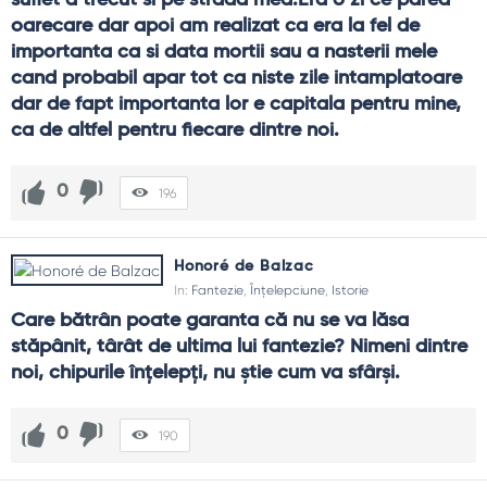
suflet a trecut si pe strada mea.Era o zi ce parea 
oarecare dar apoi am realizat ca era la fel de 
importanta ca si data mortii sau a nasterii mele 
cand probabil apar tot ca niste zile intamplatoare 
dar de fapt importanta lor e capitala pentru mine, 
ca de altfel pentru fiecare dintre noi.
0
196
Honoré de Balzac
In:
Fantezie
,
Înțelepciune
,
Istorie
Care bătrân poate garanta că nu se va lăsa 
stăpânit, târât de ultima lui fantezie? Nimeni dintre 
noi, chipurile înţelepţi, nu ştie cum va sfârşi.
0
190