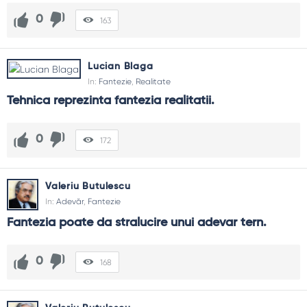
0
163
Lucian Blaga
In:
Fantezie
,
Realitate
Tehnica reprezinta fantezia realitatii.
0
172
Valeriu Butulescu
In:
Adevăr
,
Fantezie
Fantezia poate da stralucire unui adevar tern.
0
168