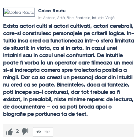
Colea Rautu
In:
Actorie
,
Artă
,
Bine
,
Fantezie
,
Intuiție
,
Viață
Exista actori culti si actori cultivati, actori cerebrali, 
care-si construiesc personajele pe criterii logice. In­
tuitia insa cred ca functioneaza intr-o sfera limitata 
de situatii: in viata, ca si in arta. In cazul unei 
intalniri sau in cazul unei confruntari. De intuitie 
poate fi vorba la un operator care filmeaza un meci 
si-si indreapta camera spre traiectoria posibila a 
mingii. Dar ca sa creezi un personaj doar din intuitii 
nu cred ca se poate. Bine­inteles, daca ai fantezie, 
poti incepe sa-l conturezi, dar tot trebuie sa fi 
existat, in prealabil, niste minime repere: de lectura, 
de documentare – ca sa poti broda apoi o 
biografie pe portiunea ta de text.
2
282