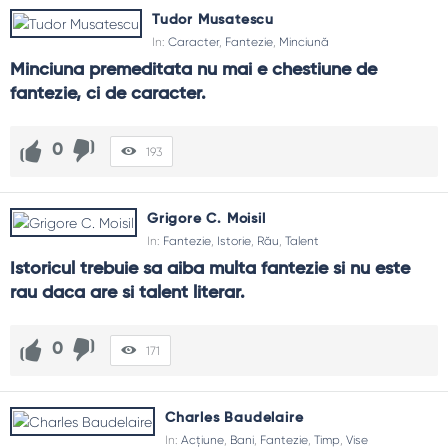
Tudor Musatescu
In:
Caracter
,
Fantezie
,
Minciună
Minciuna premeditata nu mai e chestiune de 
fantezie, ci de caracter.
0
193
Grigore C. Moisil
In:
Fantezie
,
Istorie
,
Rău
,
Talent
Istoricul trebuie sa aiba multa fantezie si nu este 
rau daca are si talent literar.
0
171
Charles Baudelaire
In:
Acțiune
,
Bani
,
Fantezie
,
Timp
,
Vise