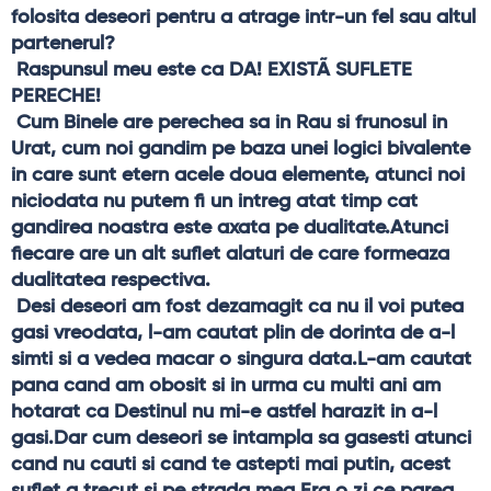
folosita deseori pentru a atrage intr-un fel sau altul 
partenerul?
 Raspunsul meu este ca DA! EXISTÃ SUFLETE 
PERECHE!
 Cum Binele are perechea sa in Rau si frunosul in 
Urat, cum noi gandim pe baza unei logici bivalente 
in care sunt etern acele doua elemente, atunci noi 
niciodata nu putem fi un intreg atat timp cat 
gandirea noastra este axata pe dualitate.Atunci 
fiecare are un alt suflet alaturi de care formeaza 
dualitatea respectiva.
 Desi deseori am fost dezamagit ca nu il voi putea 
gasi vreodata, l-am cautat plin de dorinta de a-l 
simti si a vedea macar o singura data.L-am cautat 
pana cand am obosit si in urma cu multi ani am 
hotarat ca Destinul nu mi-e astfel harazit in a-l 
gasi.Dar cum deseori se intampla sa gasesti atunci 
cand nu cauti si cand te astepti mai putin, acest 