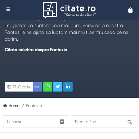
Citate despre Fantezie
Cita
Citeste cele mai frumoase
citate cu privire la fantezie
,
pentru a intelege cat de important este sa visam si sa ne
imaginam ca suntem cea mai buna versiune a noastra.
Fanteziile ne ajuta sa luptam mai mult pentru ceea ce ne
dorim.
Citate celebre despre Fantezie
17
Citate
Facebook
Home
/
Fantezie