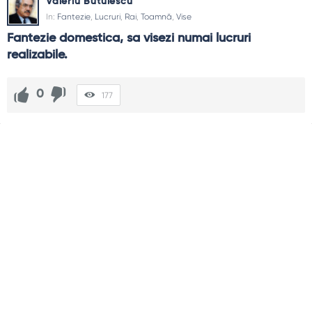
Valeriu Butulescu
In:
Fantezie
,
Lucruri
,
Rai
,
Toamnă
,
Vise
Fantezie domestica, sa visezi numai lucruri 
realizabile.
0
177
Sidebar
Adv
250x250