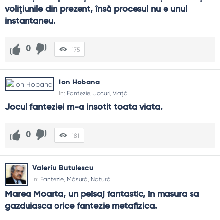
voliţiunile din prezent, însă procesul nu e unul 
instantaneu.
0
175
Ion Hobana
In:
Fantezie
,
Jocuri
,
Viață
Jocul fanteziei m-a insotit toata viata.
0
181
Valeriu Butulescu
In:
Fantezie
,
Măsură
,
Natură
Marea Moarta, un peisaj fantastic, in masura sa 
gazduiasca orice fantezie metafizica.