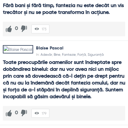
Fără bani şi fără timp, fantezia nu este decât un vis 
trecător şi nu se poate transforma în acţiune.
0
173
Blaise Pascal
In:
Adevăr
,
Bine
,
Fantezie
,
Forță
,
Siguranță
Toate preocupările oamenilor sunt îndreptate spre 
dobândirea binelui: dar nu vor avea nici un mijloc 
prin care să dovedească că-l deţin pe drept pentru 
că nu au la îndemână decât fantezia omului, dar nu 
şi forţa de a-l stăpâni în deplină siguranţă. Suntem 
incapabili să găsim adevărul şi binele.
0
179