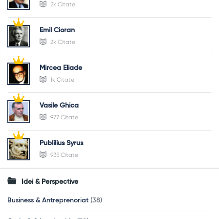
2k Citate
Emil Cioran
2k Citate
Mircea Eliade
1k Citate
Vasile Ghica
977 Citate
Publilius Syrus
935 Citate
Idei & Perspective
Business & Antreprenoriat
(38)