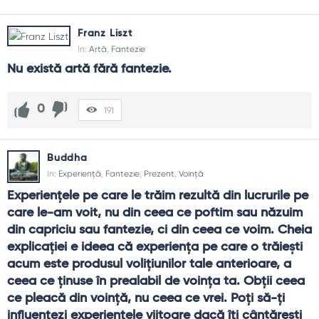
Franz Liszt
In:
Artă
,
Fantezie
Nu există artă fără fantezie.
0
191
Buddha
In:
Experiență
,
Fantezie
,
Prezent
,
Voință
Experienţele pe care le trăim rezultă din lucrurile pe 
care le-am voit, nu din ceea ce poftim sau năzuim 
din capriciu sau fantezie, ci din ceea ce voim. Cheia 
explicaţiei e ideea că experienţa pe care o trăieşti 
acum este produsul voliţiunilor tale anterioare, a 
ceea ce ţinuse în prealabil de voinţa ta. Obţii ceea 
ce pleacă din voinţă, nu ceea ce vrei. Poţi să-ţi 
influenţezi experienţele viitoare dacă îţi cântăreşti 