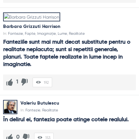
Barbara Grizzuti Harrison
In:
Fantezie
,
Fapte
,
Imaginație
,
Lume
,
Realitate
Fanteziile sunt mai mult decat substitute pentru o 
realitate neplacuta; sunt si repetitii generale, 
planuri. Toate faptele realizate in lume incep in 
imaginatie.
1
192
Valeriu Butulescu
In:
Fantezie
,
Realitate
În delirul ei, fantezia poate atinge cotele realului.
0
153