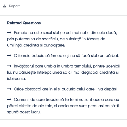
Report
Related Questions
Femeia nu este sexul slab, e cel mai nobil din cele două,
prin puterea sa de sacrificiu, de suferinţă în tăcere, de
umilinţă, credinţă şi cunoaştere.
O femeie trebuie să înmoaie şi nu să facă slab un bărbat.
Învăţătorul care umblă în umbra templului, printre ucenicii
lui, nu dăruieşte înţelepciunea sa ci, mai degrabă, credinţa şi
iubirea sa.
Orice obstacol are în el şi bucuria celui care-l va depăşi.
Oamenii de care trebuie să te temi nu sunt aceia care au
păreri diferite de ale tale, ci aceia care sunt prea laşi ca să-ţi
spună acest lucru.