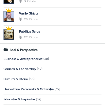
1k Citate
Vasile Ghica
977 Citate
Publilius Syrus
935 Citate
Idei & Perspective
Business & Antreprenoriat
(38)
Carieră & Leadership
(39)
Cultură & Istorie
(38)
Dezvoltare Personală & Motivație
(39)
Educație & Inspirație
(37)