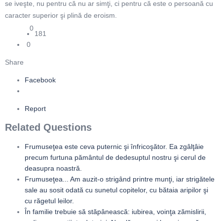
se iveşte, nu pentru că nu ar simţi, ci pentru că este o persoană cu
caracter superior şi plină de eroism.
0
181
0
Share
Facebook
Report
Related Questions
Frumuseţea este ceva puternic şi înfricoşător. Ea zgâlţâie
precum furtuna pământul de dedesuptul nostru şi cerul de
deasupra noastră.
Frumuseţea... Am auzit-o strigând printre munţi, iar strigătele
sale au sosit odată cu sunetul copitelor, cu bătaia aripilor şi
cu răgetul leilor.
În familie trebuie să stăpânească: iubirea, voinţa zămislirii,