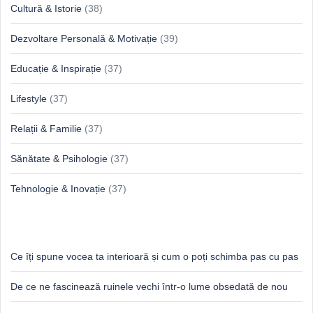
Cultură & Istorie
(38)
Dezvoltare Personală & Motivație
(39)
Educație & Inspirație
(37)
Lifestyle
(37)
Relații & Familie
(37)
Sănătate & Psihologie
(37)
Tehnologie & Inovație
(37)
Idei proaspete, perspective luminoase
Ce îți spune vocea ta interioară și cum o poți schimba pas cu pas
De ce ne fascinează ruinele vechi într-o lume obsedată de nou