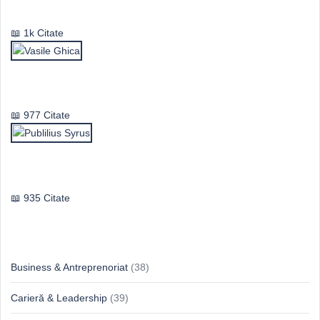
Mircea Eliade
1k Citate
Vasile Ghica
977 Citate
Publilius Syrus
935 Citate
Idei & Perspective
Business & Antreprenoriat
(38)
Carieră & Leadership
(39)