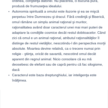
ordinea, conştiinţa datoriei. Nu plăcerea, ci bucuria pură,
produsă de frumuseţea idealului.
Autonomia spirituală a omului este iluzorie şi ea se mişcă
perpetuu între Dumnezeu şi dracul. Fără credinţă şi Biserică,
omul rămâne un simplu animal raţional şi muritor,
raţionalitatea având doar caracterul unei mai mari puteri de
adaptare la condiţiile cosmice decât restul dobitoacelor. Când
zici că omul e un animal raţional, atributul raţionalităţilor îl
distinge de restul vietăţilor, nescotindu-l din perspectiva morţii
absolute. Moartea devine relativă, ca o trecere numai prin
religie - ştiinţa, oricât de savantă, nescotind omul decât
aparent din regnul animal. Nicio consolare că eu mă
deosebesc de elefant sau de capră pentru că fac silogisme,
dacă
Caracterul este baza dreptunghiului, iar inteligenţa este
înălţimea.
Sidebar
Adv
250x250