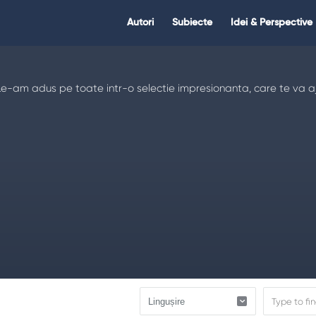
Citate.ro
Citate.ro
Autori
Subiecte
Idei & Perspective
Navigation
 Le-am adus pe toate intr-o selectie impresionanta, care te va aju