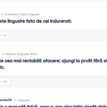
In:
Consolare
,
Față
,
Lingușire
te lingusire fata de cei indurerati.
197
In:
Afaceri
,
Lingușire
,
Nimic
e cea mai rentabilă afacere; ajungi la profit fără să
ic.
220
oucauld
In:
Lingușire