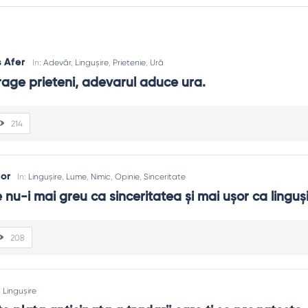
s Afer
In:
Adevăr
,
Lingușire
,
Prietenie
,
Ură
rage prieteni, adevarul aduce ura.
214
dor
In:
Lingușire
,
Lume
,
Nimic
,
Opinie
,
Sinceritate
 nu-i mai greu ca sinceritatea şi mai uşor ca linguş
208
:
Lingușire