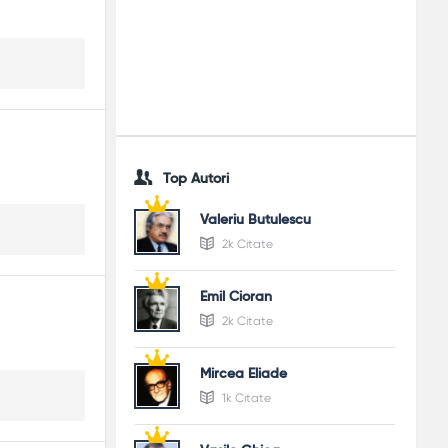
Top Autori
Valeriu Butulescu
2k Citate
Emil Cioran
2k Citate
Mircea Eliade
1k Citate