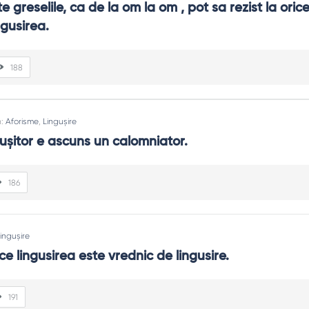
 greselile, ca de la om la om , pot sa rezist la orice,
gusirea.
188
n:
Aforisme
,
Lingușire
guşitor e ascuns un calomniator.
186
ingușire
ce lingusirea este vrednic de lingusire.
191