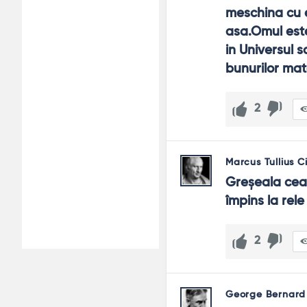
meschina cu el
asa.Omul este
in Universul s
bunurilor mate
2
Marcus Tullius C
Greşeala cea 
împins la rele
2
George Bernard