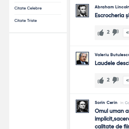
Abraham Lincol
Citate Celebre
Escrocheria și
Citate Triste
2
Adv
Valeriu Butulesc
120x600
Laudele desch
2
Sorin Cerin
In:
Ca
Omul uman ar 
implicit,sace
calitate de fi