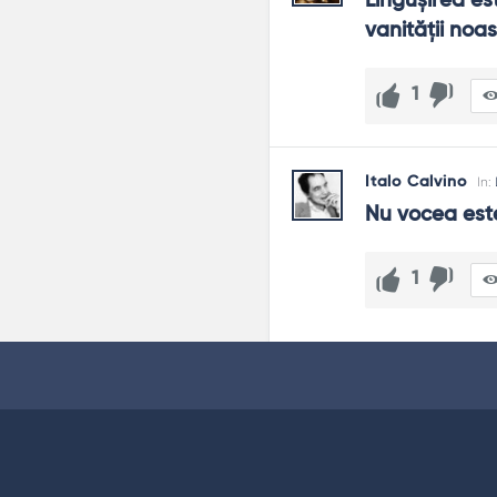
Lingușirea es
vanității noas
1
Italo Calvino
In:
Nu vocea este
1
Footer