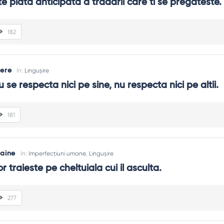
te plata anticipata a tradarii care ti se pregateste.
182
ere
In:
Lingușire
u se respecta nici pe sine, nu respecta nici pe altii.
181
aine
In:
Imperfecțiuni umane
,
Lingușire
or traieste pe cheltuiala cui il asculta.
277