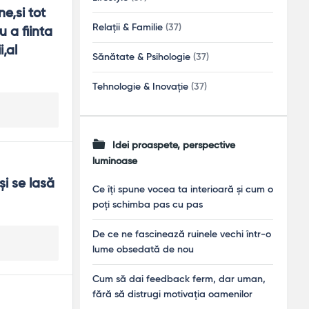
,si tot 
Relații & Familie
(37)
a fiinta 
al 
Sănătate & Psihologie
(37)
Tehnologie & Inovație
(37)
Idei proaspete, perspective
luminoase
i se lasă 
Ce îți spune vocea ta interioară și cum o
poți schimba pas cu pas
De ce ne fascinează ruinele vechi într-o
lume obsedată de nou
Cum să dai feedback ferm, dar uman,
fără să distrugi motivația oamenilor