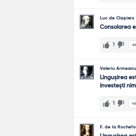
Luc de Clapiers
Consolarea es
1
Valeriu Armeanu
Linguşirea est
investeşti nim
1
F. de la Rochef