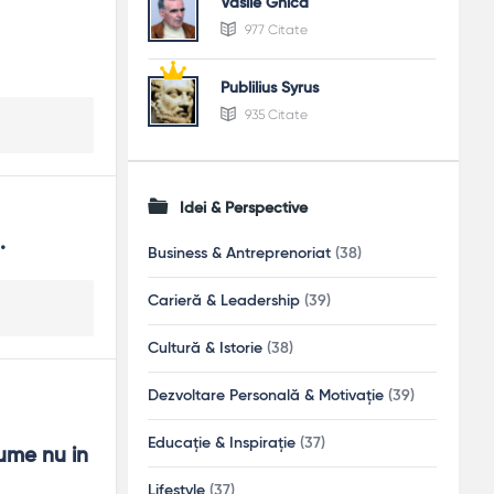
Vasile Ghica
977 Citate
Publilius Syrus
935 Citate
Idei & Perspective
.
Business & Antreprenoriat
(38)
Carieră & Leadership
(39)
Cultură & Istorie
(38)
Dezvoltare Personală & Motivație
(39)
Educație & Inspirație
(37)
ume nu in 
Lifestyle
(37)