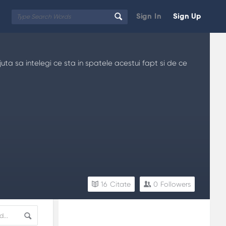
Sign In
Sign Up
ta sa intelegi ce sta in spatele acestui fapt si de ce
16
Citate
0
Followers
Sidebar
Adv