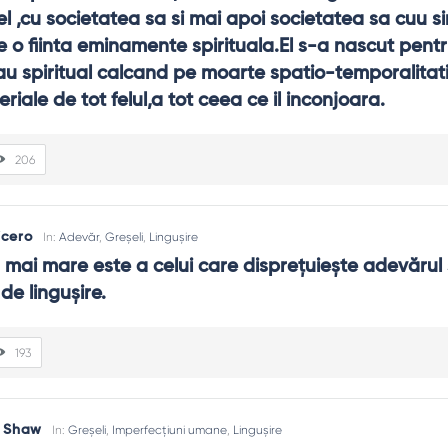
 ,cu societatea sa si mai apoi societatea sa cuu sine
 o fiinta eminamente spirituala.El s-a nascut pentru 
au spiritual calcand pe moarte spatio-temporalitatii,
riale de tot felul,a tot ceea ce il inconjoara.
206
icero
In:
Adevăr
,
Greșeli
,
Lingușire
mai mare este a celui care dispreţuieşte adevărul ş
 de linguşire.
193
 Shaw
In:
Greșeli
,
Imperfecțiuni umane
,
Lingușire