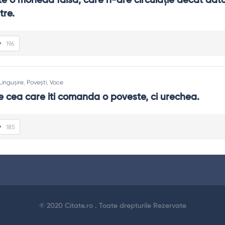
te o monedă falsă, care n-are circulație decât dator
tre.
196
Lingușire
,
Povești
,
Voce
 cea care iti comanda o poveste, ci urechea.
185
© 2020 Citate.ro . Toate drepturile Rezervate