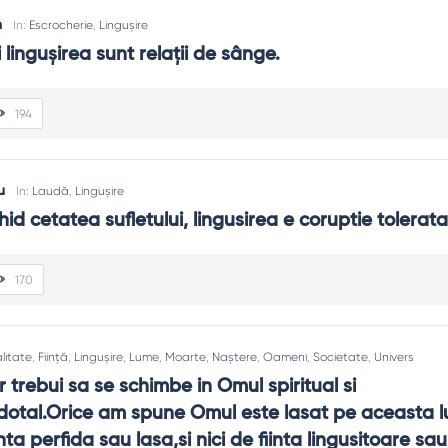
n
In:
Escrocherie
,
Lingușire
 lingușirea sunt relații de sânge.
194
u
In:
Laudă
,
Lingușire
id cetatea sufletului, lingusirea e coruptie tolerata
170
litate
,
Ființă
,
Lingușire
,
Lume
,
Moarte
,
Naștere
,
Oameni
,
Societate
,
Univers
trebui sa se schimbe in Omul spiritual si 
rdotal.Orice am spune Omul este lasat pe aceasta l
inta perfida sau lasa,si nici de fiinta lingusitoare sau 