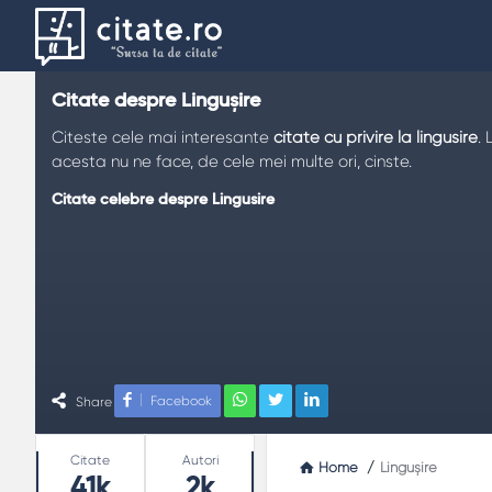
Citate despre Lingușire
Citeste cele mai interesante
citate cu privire la lingusire
.
acesta nu ne face, de cele mei multe ori, cinste.
Citate celebre despre Lingusire
Facebook
Share
Stats
Citate
Autori
Home
/
Lingușire
41k
2k