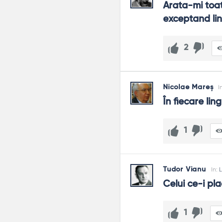
Arata-mi toate
exceptand lin
2
Nicolae Mareș
I
În fiecare lin
1
Tudor Vianu
In:
L
Celui ce-i pla
1