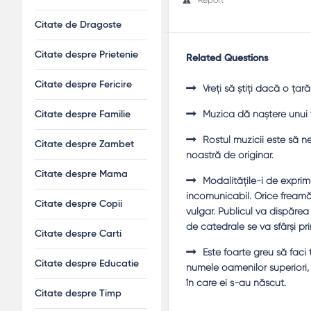
Citate de Dragoste
Citate despre Prietenie
Related Questions
Citate despre Fericire
Vreţi să ştiţi dacă o ţa
Muzica dă naştere unui 
Citate despre Familie
Rostul muzicii este să n
Citate despre Zambet
noastră de originar.
Citate despre Mama
Modalităţile-i de exprima
incomunicabil. Orice freamăt
Citate despre Copii
vulgar. Publicul va dispărea 
de catedrale se va sfârşi pri
Citate despre Carti
Este foarte greu să faci
Citate despre Educatie
numele oamenilor superiori,
în care ei s-au născut.
Citate despre Timp