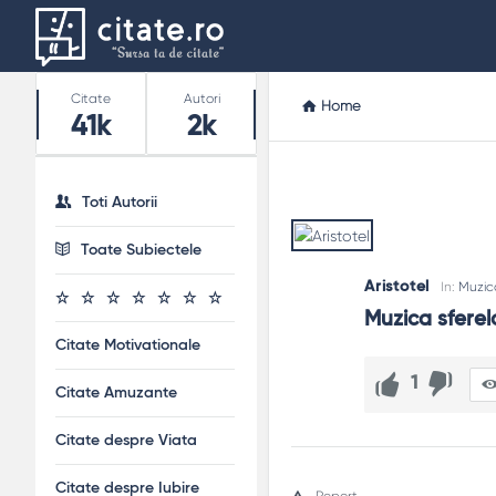
Stats
Citate
Autori
Home
41k
2k
Toti Autorii
Toate Subiectele
Aristotel
In:
Muzic
Muzica sferel
Citate Motivationale
1
Citate Amuzante
Citate despre Viata
Citate despre Iubire
Report