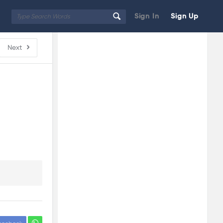
Sign In
Sign Up
Sidebar
Adv
Next
250x250