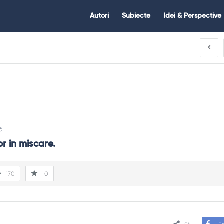
Citate.ro
Citate.ro
Autori
Subiecte
Idei & Perspective
Navigation
ă
or in miscare.
170
0