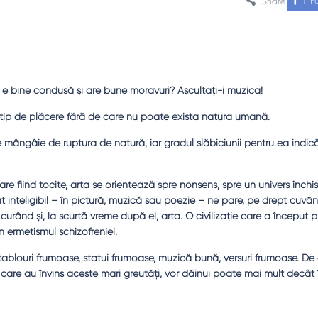
F
Share
ră e bine condusă şi are bune moravuri? Ascultaţi-i muzica!
tip de plăcere fără de care nu poate exista natura umană.
e mângâie de ruptura de natură, iar gradul slăbiciunii pentru ea indic
re fiind tocite, arta se orientează spre nonsens, spre un univers închis
 inteligibil – în pictură, muzică sau poezie – ne pare, pe drept cuvânt
curând şi, la scurtă vreme după el, arta. O civilizaţie care a început pr
n ermetismul schizofreniei.
 tablouri frumoase, statui frumoase, muzică bună, versuri frumoase. D
 care au învins aceste mari greutăţi, vor dăinui poate mai mult decât 