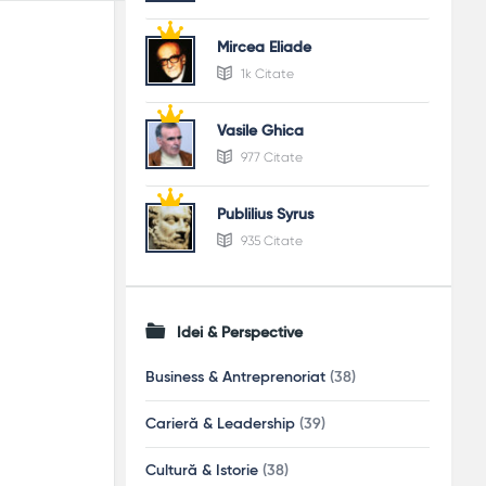
Mircea Eliade
1k Citate
Vasile Ghica
977 Citate
Publilius Syrus
935 Citate
Idei & Perspective
Business & Antreprenoriat
(38)
Carieră & Leadership
(39)
Cultură & Istorie
(38)