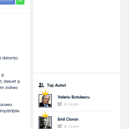
acebook
ă distanţa
 şi
, desuet şi
Top Autori
in zidirea
Valeriu Butulescu
e aceea
2k Citate
împărăţiile
Emil Cioran
2k Citate