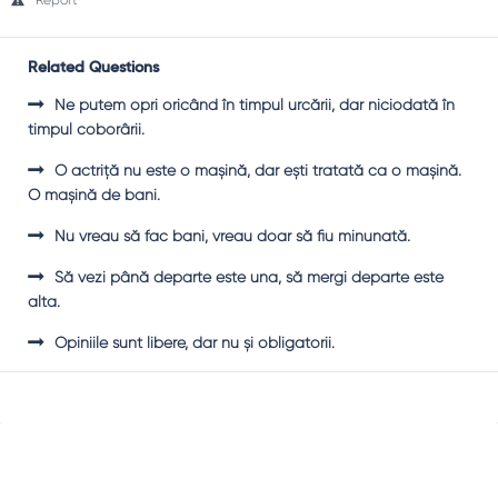
Report
Related Questions
Ne putem opri oricând în timpul urcării, dar niciodată în
timpul coborârii.
O actriţă nu este o maşină, dar eşti tratată ca o maşină.
O maşină de bani.
Nu vreau să fac bani, vreau doar să fiu minunată.
Să vezi până departe este una, să mergi departe este
alta.
Opiniile sunt libere, dar nu şi obligatorii.
Sidebar
Adv
250x250