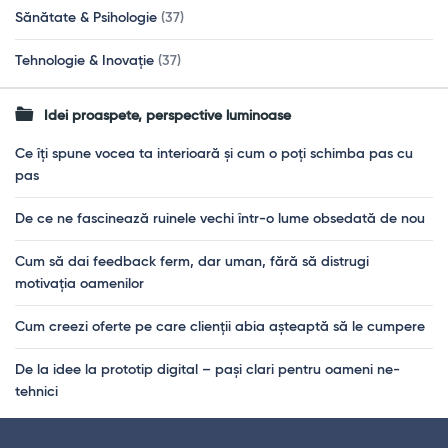
Sănătate & Psihologie
(37)
Tehnologie & Inovație
(37)
Idei proaspete, perspective luminoase
Ce îți spune vocea ta interioară și cum o poți schimba pas cu
pas
De ce ne fascinează ruinele vechi într-o lume obsedată de nou
Cum să dai feedback ferm, dar uman, fără să distrugi
motivația oamenilor
Cum creezi oferte pe care clienții abia așteaptă să le cumpere
De la idee la prototip digital – pași clari pentru oameni ne-
tehnici
Footer