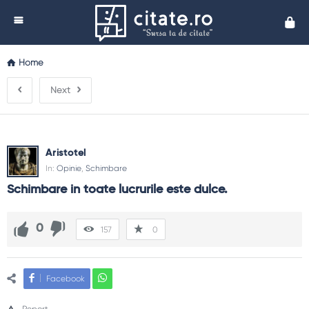
Cita
Home
Next
Aristotel
In:
Opinie
,
Schimbare
Schimbare in toate lucrurile este dulce.
0
157
0
Facebook