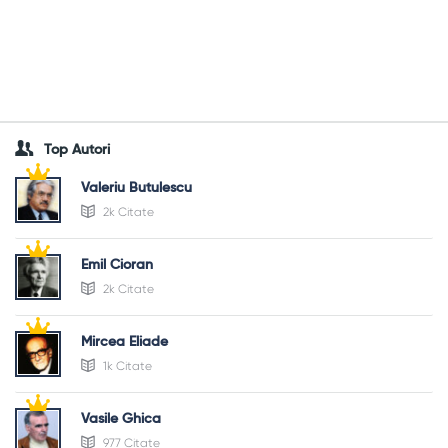
Top Autori
Valeriu Butulescu
2k Citate
Emil Cioran
2k Citate
Mircea Eliade
1k Citate
Vasile Ghica
977 Citate