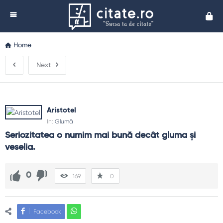
Cita
Home
Next
Aristotel
In:
Glumă
Seriozitatea o numim mai bună decât gluma şi 
veselia.
0
169
0
Facebook