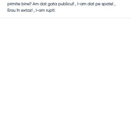
primite bine? Am dat gata publicul! , I-am dat pe spate! ,
Erau în extaz! , I-am rupt!.
Sidebar
Adv
250x250