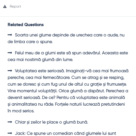
Report
Related Questions
Soarta unei glume depinde de urechea care o aude, nu
de limba care o spune.
Felul meu de a glumi este să spun adevărul. Aceasta este
cea mai nostimă glumă din lume.
Voluptatea este serioasă. Imaginaţi-vă cea mai frumoasă
pereche, cea mai fermecătoare. Cum se atrag şi se resping,
cum se doresc şi cum fug unul de altul cu graţie şi frumuseţe.
Vine momentul voluptăţii. Orice glumă a dispărut. Perechea a
devenit serioasă. De ce? Pentru că voluptatea este animală
şi animalitatea nu râde. Forţele naturii lucrează pretutindeni
în mod serios.
Chiar şi zeilor le place o glumă bună.
Jack: Ce spune un comedian când glumele lui sunt