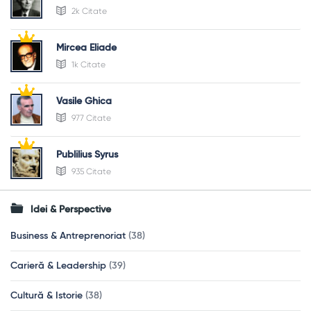
2k Citate
Mircea Eliade
1k Citate
Vasile Ghica
977 Citate
Publilius Syrus
935 Citate
Idei & Perspective
Business & Antreprenoriat
(38)
Carieră & Leadership
(39)
Cultură & Istorie
(38)