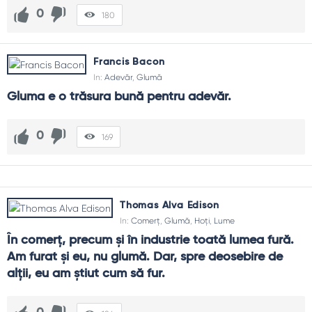
0
180
Francis Bacon
In:
Adevăr
,
Glumă
Gluma e o trăsura bună pentru adevăr.
0
169
Thomas Alva Edison
In:
Comerț
,
Glumă
,
Hoţi
,
Lume
În comerţ, precum şi în industrie toată lumea fură. 
Am furat şi eu, nu glumă. Dar, spre deosebire de 
alţii, eu am ştiut cum să fur.