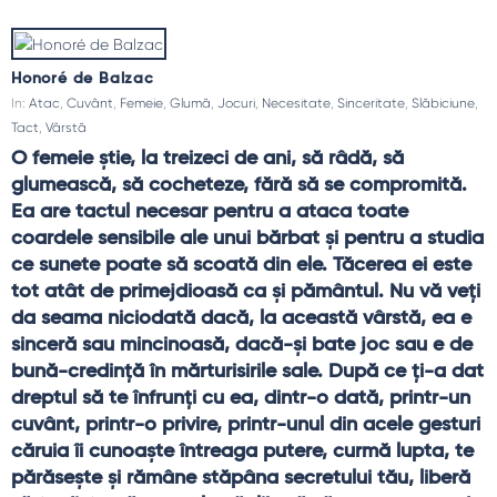
Honoré de Balzac
In:
Atac
,
Cuvânt
,
Femeie
,
Glumă
,
Jocuri
,
Necesitate
,
Sinceritate
,
Slăbiciune
,
Tact
,
Vârstă
O femeie ştie, la treizeci de ani, să râdă, să 
glumească, să cocheteze, fără să se compromită. 
Ea are tactul necesar pentru a ataca toate 
coardele sensibile ale unui bărbat şi pentru a studia 
ce sunete poate să scoată din ele. Tăcerea ei este 
tot atât de primejdioasă ca şi pământul. Nu vă veţi 
da seama niciodată dacă, la această vârstă, ea e 
sinceră sau mincinoasă, dacă-şi bate joc sau e de 
bună-credinţă în mărturisirile sale. După ce ţi-a dat 
dreptul să te înfrunţi cu ea, dintr-o dată, printr-un 
cuvânt, printr-o privire, printr-unul din acele gesturi 
căruia îi cunoaşte întreaga putere, curmă lupta, te 
părăseşte şi rămâne stăpâna secretului tău, liberă 