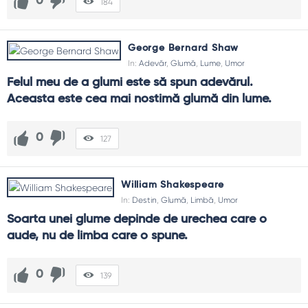
0
184
George Bernard Shaw
In:
Adevăr
,
Glumă
,
Lume
,
Umor
Felul meu de a glumi este să spun adevărul. 
Aceasta este cea mai nostimă glumă din lume.
0
127
William Shakespeare
In:
Destin
,
Glumă
,
Limbă
,
Umor
Soarta unei glume depinde de urechea care o 
aude, nu de limba care o spune.
0
139