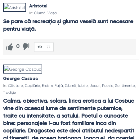
Aristotel
In:
Glumă
,
Viață
Se pare că recreaţia şi gluma veselă sunt necesare 
pentru viaţă.
0
177
George Cosbuc
In:
Căutare
,
Copilărie
,
Eroism
,
Față
,
Glumă
,
Iubire
,
Jocuri
,
Poezie
,
Sentimente
,
Tradiție
Calma, obiectiva, solara, lirica erotica a lui Cosbuc 
vine din aceeasi lume de sentimente puternice, 
traite cu intensitate, a satului. Poetul o cunoaste 
bine: personajele i-au fost familiare inca din 
copilarie. Dragostea este deci atributul nedespartit 
al tineretii, de aceea harjoana, joaca ei, da poeziei 