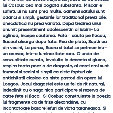
lui Cosbuc cea mai bogata substanta. Miscarile 
sufletului nu sunt prea multe, oamenii satului sunt 
adanci si simpli, gesturile lor traditional previzibile, 
anecdotica nu prea variata. Dupa trezirea unui 
anumit presentiment adolescentin al iubirii- La 
oglinda, incepe cautarea. Fata il cauta pe flacau, 
flacaul alearga dupa fata: Rea de plata, Suptirica 
din vecini, La parau, Scara si totul se petrece intr-
un adevar, intr-o luminozitate rara. O unda de 
senzualitate curata, invaluita in decenta si gluma, 
respira toata poezia de dragoste, al carei eroi sunt 
frumosi si senini si simpli ca niste fapturi ale 
antichitatii clasice, ca niste pastori din opera lui 
Longos. Jocul dragostei este un fel de rit natural, 
indeplinit cu o sagalnica participare si rezerva de 
catre fete si flacai. Si Cosbuc construieste in poezia 
lui fragmente ca de frize alexandrine, cu 
incantatoare basoreliefuri de viata taraneasca. Si 