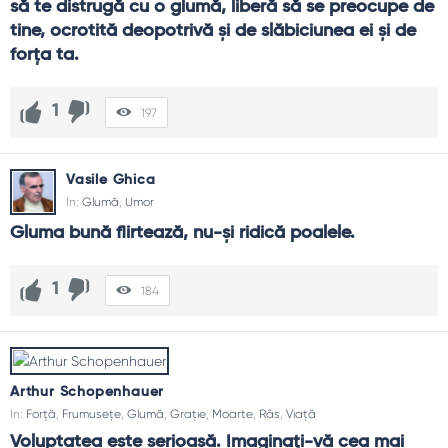
să te distrugă cu o glumă, liberă să se preocupe de 
tine, ocrotită deopotrivă şi de slăbiciunea ei şi de 
forţa ta.
1
197
Vasile Ghica
In:
Glumă
,
Umor
Gluma bună flirtează, nu-și ridică poalele.
1
184
Arthur Schopenhauer
In:
Forță
,
Frumusețe
,
Glumă
,
Grație
,
Moarte
,
Râs
,
Viață
Voluptatea este serioasă. Imaginaţi-vă cea mai 