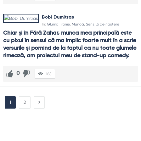
Bobi Dumitras
In:
Glumă
,
Ironie
,
Muncă
,
Sens
,
Zi de naștere
Chiar și în Fără Zahar, munca mea principală este 
cu pixul în sensul că ma implic foarte mult în a scrie 
versurile și pornind de la faptul ca nu toate glumele 
rimează, am proiectul meu de stand-up comedy.
0
188
1
2
Sidebar
Adv
250x250