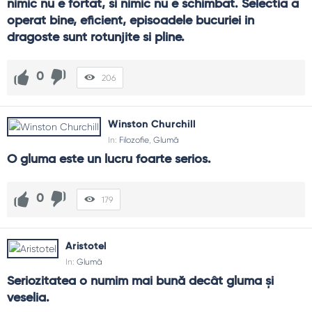
nimic nu e fortat, si nimic nu e schimbat. Selectia a 
operat bine, eficient, episoadele bucuriei in 
dragoste sunt rotunjite si pline.
0
206
Winston Churchill
In:
Filozofie
,
Glumă
O gluma este un lucru foarte serios.
0
179
Aristotel
In:
Glumă
Seriozitatea o numim mai bună decât gluma şi 
veselia.