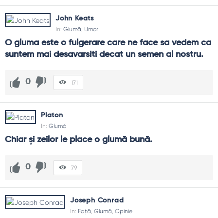
John Keats
In:
Glumă
,
Umor
O gluma este o fulgerare care ne face sa vedem ca 
suntem mai desavarsiti decat un semen al nostru.
0
171
Platon
In:
Glumă
Chiar şi zeilor le place o glumă bună.
0
79
Joseph Conrad
In:
Față
,
Glumă
,
Opinie