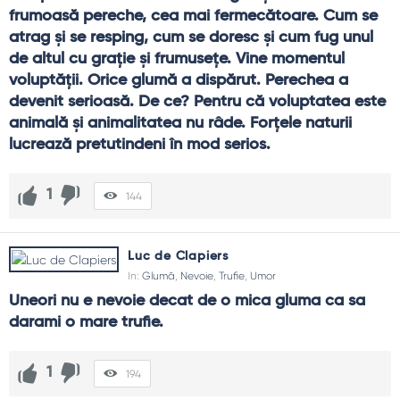
frumoasă pereche, cea mai fermecătoare. Cum se 
atrag şi se resping, cum se doresc şi cum fug unul 
de altul cu graţie şi frumuseţe. Vine momentul 
voluptăţii. Orice glumă a dispărut. Perechea a 
devenit serioasă. De ce? Pentru că voluptatea este 
animală şi animalitatea nu râde. Forţele naturii 
lucrează pretutindeni în mod serios.
1
144
Luc de Clapiers
In:
Glumă
,
Nevoie
,
Trufie
,
Umor
Uneori nu e nevoie decat de o mica gluma ca sa 
darami o mare trufie.
1
194