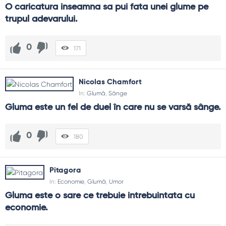
O caricatura inseamna sa pui fata unei glume pe 
trupul adevarului.
0
171
Nicolas Chamfort
In:
Glumă
,
Sânge
Gluma este un fel de duel în care nu se varsă sânge.
0
180
Pitagora
In:
Economie
,
Glumă
,
Umor
Gluma este o sare ce trebuie intrebuintata cu 
economie.