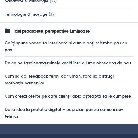
Sănătate & Psihologie
(37)
Tehnologie & Inovație
(37)
Idei proaspete, perspective luminoase
Ce îți spune vocea ta interioară și cum o poți schimba pas cu
pas
De ce ne fascinează ruinele vechi într-o lume obsedată de nou
Cum să dai feedback ferm, dar uman, fără să distrugi
motivația oamenilor
Cum creezi oferte pe care clienții abia așteaptă să le cumpere
De la idee la prototip digital – pași clari pentru oameni ne-
tehnici
Footer