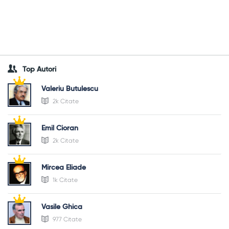
Top Autori
Valeriu Butulescu
2k Citate
Emil Cioran
2k Citate
Mircea Eliade
1k Citate
Vasile Ghica
977 Citate