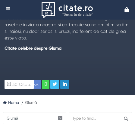
Citate despre Glumă
Cita
Citeste cele mai frumoase
citate cu privire la gluma
.
Acestea iti vor reaminti cat de importante sunt glumele si
rasetele in viata noastra si ca trebuie sa ne amintim sa fim
si haiosi, nu doar seriosi si ursuzi, indiferent de cat de grea
este viata.
Citate celebre despre Gluma
30
Citate
Facebook
Home
/
Glumă