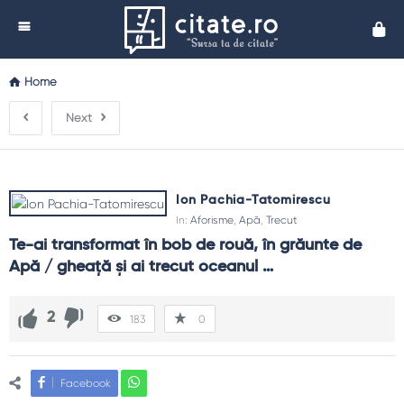
Cita
Home
Next
Ion Pachia-Tatomirescu
In:
Aforisme
,
Apă
,
Trecut
Te-ai transformat în bob de rouă, în grăunte de 
Apă / gheaţă şi ai trecut oceanul …
2
183
0
Facebook