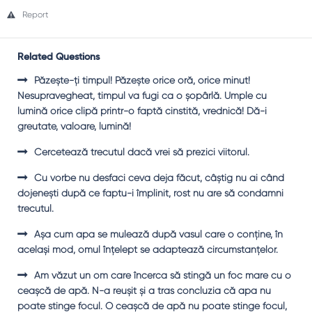
Report
Related Questions
Păzeşte-ţi timpul! Păzeşte orice oră, orice minut!
Nesupravegheat, timpul va fugi ca o şopârlă. Umple cu
lumină orice clipă printr-o faptă cinstită, vrednică! Dă-i
greutate, valoare, lumină!
Cercetează trecutul dacă vrei să prezici viitorul.
Cu vorbe nu desfaci ceva deja făcut, câştig nu ai când
dojeneşti după ce faptu-i împlinit, rost nu are să condamni
trecutul.
Aşa cum apa se mulează după vasul care o conţine, în
acelaşi mod, omul înţelept se adaptează circumstanţelor.
Am văzut un om care încerca să stingă un foc mare cu o
ceaşcă de apă. N-a reuşit şi a tras concluzia că apa nu
poate stinge focul. O ceaşcă de apă nu poate stinge focul,