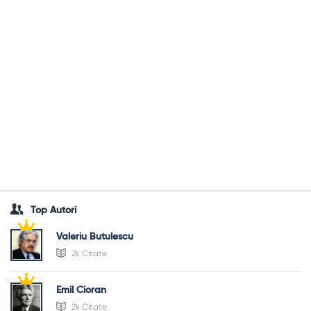
Top Autori
Valeriu Butulescu
2k Citate
Emil Cioran
2k Citate