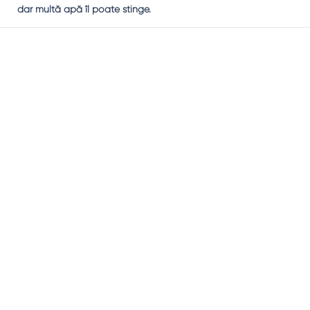
dar multă apă îl poate stinge.
Sidebar
Adv
250x250