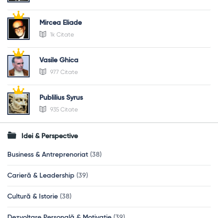
Mircea Eliade
1k Citate
Vasile Ghica
977 Citate
Publilius Syrus
935 Citate
Idei & Perspective
Business & Antreprenoriat
(38)
Carieră & Leadership
(39)
Cultură & Istorie
(38)
Dezvoltare Personală & Motivație
(39)