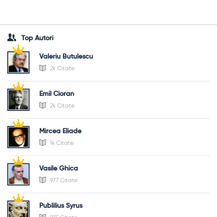
Top Autori
Valeriu Butulescu
2k Citate
Emil Cioran
2k Citate
Mircea Eliade
1k Citate
Vasile Ghica
977 Citate
Publilius Syrus