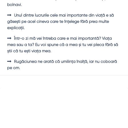
bolnavi.
Unul dintre lucrurile cele mai importante din viaţă e să
găseşti pe acel cineva care te înţelege fără prea multe
explicaţii.
Într-o zi mă vei întreba care e mai importantă? Viaţa
mea sau a ta? Eu voi spune că a mea şi tu vei pleca fără să
ştii că tu eşti viaţa mea.
Rugăciunea ne arată că umilinţa înalţă, iar nu coboară
pe om.
Sidebar
Adv
250x250