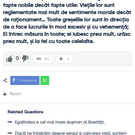
fapte nobile decât fapte utile: Vieţile lor sunt 
reglementate mai mult de sentimente morale decât 
de raţionament… Toate greşelile lor sunt în direcţia 
de a face lucrurile în mod excesiv şi cu vehemenţă; 
Ei întrec măsura în toate; ei iubesc prea mult, urăsc 
prea mult, şi la fel cu toate celelalte.
0
184
0
Facebook
Report
Related Questions
Egalitatea e cel mai mare duşman al libertăţii.
Dacă ne întrebăm despre sensul şi valoarea vieţii, suntem