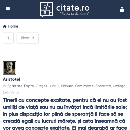
Cita
Home
Next
Aristotel
In:
Egalitate
,
Fapte
,
Greșeli
,
Lucruri
,
Măsură
,
Sentimente
,
Speranță
,
Umilință
,
Ură
,
Viață
Tinerii au concepte exaltate, pentru că ei nu au fost 
umiliţi de viaţă sau nu au învăţat încă limitările sale; 
în plus dispoziţia lor plină de speranţă îi face să se 
creadă egali cu lucruri măreţe, şi asta înseamnă că 
vor avea concepte exaltate. Ei mai degrabă ar face 