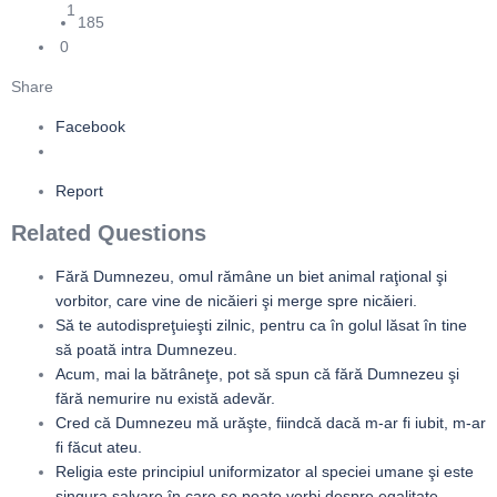
1
185
0
Share
Facebook
Report
Related Questions
Fără Dumnezeu, omul rămâne un biet animal raţional şi
vorbitor, care vine de nicăieri şi merge spre nicăieri.
Să te autodispreţuieşti zilnic, pentru ca în golul lăsat în tine
să poată intra Dumnezeu.
Acum, mai la bătrâneţe, pot să spun că fără Dumnezeu şi
fără nemurire nu există adevăr.
Cred că Dumnezeu mă urăşte, fiindcă dacă m-ar fi iubit, m-ar
fi făcut ateu.
Religia este principiul uniformizator al speciei umane şi este
singura salvare în care se poate vorbi despre egalitate.