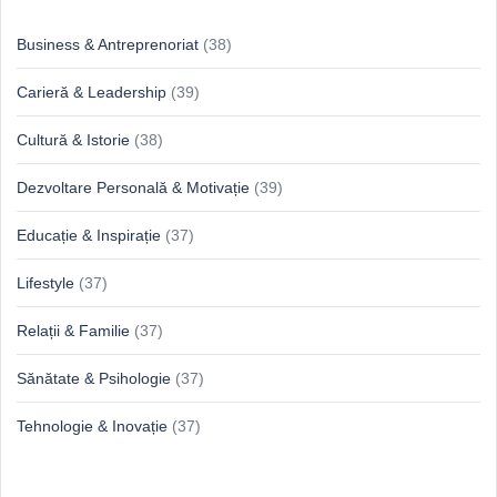
Business & Antreprenoriat
(38)
Carieră & Leadership
(39)
Cultură & Istorie
(38)
Dezvoltare Personală & Motivație
(39)
Educație & Inspirație
(37)
Lifestyle
(37)
Relații & Familie
(37)
Sănătate & Psihologie
(37)
Tehnologie & Inovație
(37)
Idei proaspete, perspective luminoase