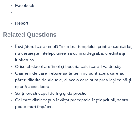
Facebook
Report
Related Questions
Învăţătorul care umblă în umbra templului, printre ucenicii lui,
nu dăruieşte înţelepciunea sa ci, mai degrabă, credinţa şi
iubirea sa.
Orice obstacol are în el şi bucuria celui care-l va depăşi.
Oamenii de care trebuie să te temi nu sunt aceia care au
păreri diferite de ale tale, ci aceia care sunt prea laşi ca să-ţi
spună acest lucru.
Să-ţi fereşti capul de frig şi de prostie.
Cel care dimineaţa a învăţat preceptele înţelepciunii, seara
poate muri împăcat.
Sidebar
Adv
250x250