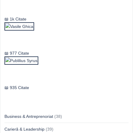
Mircea Eliade
1k Citate
Vasile Ghica
977 Citate
Publilius Syrus
935 Citate
Idei & Perspective
Business & Antreprenoriat
(38)
Carieră & Leadership
(39)