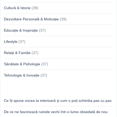
Cultură & Istorie
(38)
Dezvoltare Personală & Motivație
(39)
Educație & Inspirație
(37)
Lifestyle
(37)
Relații & Familie
(37)
Sănătate & Psihologie
(37)
Tehnologie & Inovație
(37)
Idei proaspete, perspective luminoase
Ce îți spune vocea ta interioară și cum o poți schimba pas cu pas
De ce ne fascinează ruinele vechi într-o lume obsedată de nou