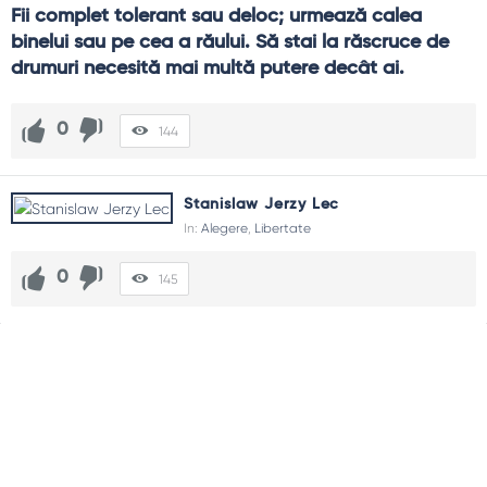
Fii complet tolerant sau deloc; urmează calea 
binelui sau pe cea a răului. Să stai la răscruce de 
drumuri necesită mai multă putere decât ai.
0
144
Stanislaw Jerzy Lec
In:
Alegere
,
Libertate
0
145
Sidebar
Adv
250x250