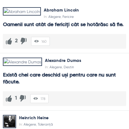
Abraham Lincoln
In:
Alegere
,
Fericire
Oamenii sunt atât de fericiți cât se hotărăsc să fie.
2
160
Alexandre Dumas
In:
Alegere
,
Destin
Există chei care deschid uși pentru care nu sunt 
făcute.
1
178
Heinrich Heine
In:
Alegere
,
Toleranță