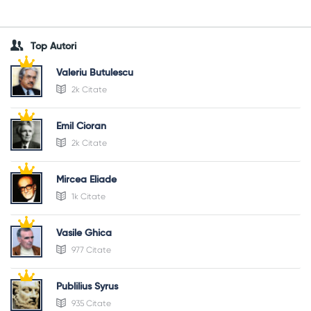
Top Autori
Valeriu Butulescu
2k Citate
Emil Cioran
2k Citate
Mircea Eliade
1k Citate
Vasile Ghica
977 Citate
Publilius Syrus
935 Citate