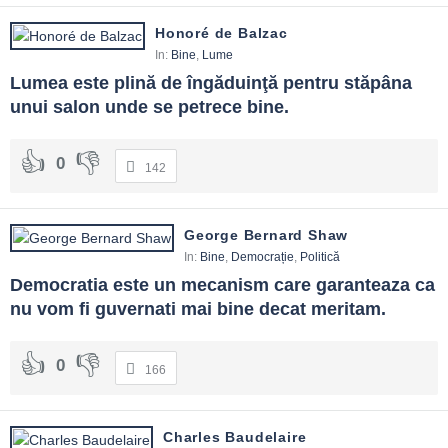
Honoré de Balzac
In:
Bine
,
Lume
Lumea este plină de îngăduinţă pentru stăpâna 
unui salon unde se petrece bine.
0
142
George Bernard Shaw
In:
Bine
,
Democrație
,
Politică
Democratia este un mecanism care garanteaza ca 
nu vom fi guvernati mai bine decat meritam.
0
166
Charles Baudelaire