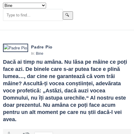
De ce contează tema „Bine”
În familie, binele e infrastructura zilnică a bucuriei: mici gesturi, ritm,
grijă. În comunitate, devine coeziune: voluntariat, instituții corecte,
cultură a încrederii. Citatele pot inspira, dar mai ales pot
standardiza gesturi: răspunzi la timp, promiți realist, repari când ai
greșit.Etica binelui nu exclude fermitatea. Să spui „nu” ca să
Padre Pio
protejezi pe cineva de dependență sau abuz este tot un act de
In:
Bine
bine. Adevărul spus cu grijă aparține aceleiași familii morale.
Dacă ai timp nu amâna. Nu lăsa pe mâine ce poți 
Teme frecvente
face azi. De binele care s-ar putea face e plină 
lumea…, dar cine ne garantează că vom trăi 
Compasiune
: a vedea suferința.
mâine? Ascultă-ți vocea conștiinței, adevărata 
Utilitate
: ajutorul chiar ajută.
voce profetică: „Astăzi, dacă auzi vocea 
Limite
: „nu”-uri care protejează.
Domnului, nu îți astupa urechile.“ Al nostru este 
Demnitate
: nu umilim când ajutăm.
Perseverență
: binele constant câștigă.
doar prezentul. Nu amâna ce poți face acum 
pentru un alt moment pe care nu știi dacă-l vei 
Ghid de folosire
avea.
Întreabă „ce ar fi de ajutor pentru tine?”
Leagă vorba de acțiune și termen.