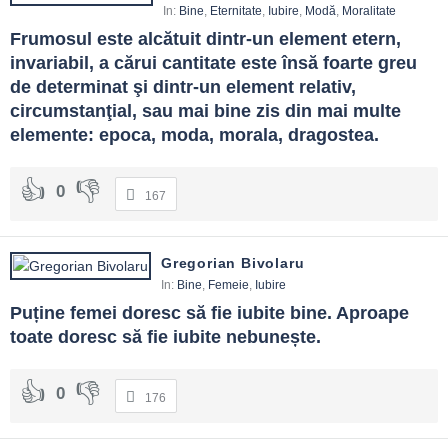
In:
Bine
,
Eternitate
,
Iubire
,
Modă
,
Moralitate
Frumosul este alcătuit dintr-un element etern, 
invariabil, a cărui cantitate este însă foarte greu 
de determinat şi dintr-un element relativ, 
circumstanţial, sau mai bine zis din mai multe 
elemente: epoca, moda, morala, dragostea.
0
167
Gregorian Bivolaru
In:
Bine
,
Femeie
,
Iubire
Puține femei doresc să fie iubite bine. Aproape 
toate doresc să fie iubite nebunește.
0
176