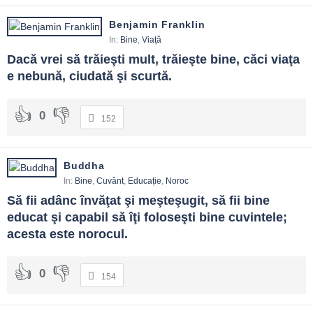
Nu. Măsoară efectul: a ajutat sau a complicat? Caută competență
Benjamin Franklin
și feedback; ajustează. Intenția fără rezultat nu e criteriu suficient.
In:
Bine
,
Viață
Cum educ copiii pentru bine?
Dacă vrei să trăieşti mult, trăieşte bine, căci viaţa 
Prin exemplu constant, ritualuri de generozitate (donații,
e nebună, ciudată şi scurtă.
voluntariat), discuții despre consecințe și demnitate. Binele se
învață făcând.
0
152
Buddha
In:
Bine
,
Cuvânt
,
Educație
,
Noroc
Să fii adânc învăţat şi meşteşugit, să fii bine 
educat şi capabil să îţi foloseşti bine cuvintele; 
acesta este norocul.
0
154