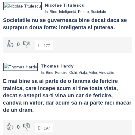
Nicolae Titulescu
In:
Bine
,
Inteligență
,
Putere
,
Societate
Societatile nu se guverneaza bine decat daca se 
suprapun doua forte: inteligenta si puterea.
0
177
Thomas Hardy
In:
Bine
,
Fericire
,
Ochi
,
Viață
,
Viitor
,
Vinovăție
E mai bine sa ai parte de o farama de fericire 
trainica, care incepe acum si tine toata viata, 
decat s-astepti sa-ti vina un car de fericire, 
candva in viitor, dar acum sa n-ai parte nici macar 
de un dram.
0
197