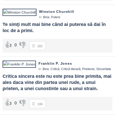
Winston Churchill
In:
Bine
,
Putere
Te simţi mult mai bine când ai puterea să dai în 
loc de a primi.
0
182
Franklin P. Jones
In:
Bine
,
Critică
,
Critică literară
,
Prietenie
,
Sinceritate
Critica sincera este nu este prea bine primita, mai 
ales daca vine din partea unei rude, a unui 
prieten, a unei cunostinte sau a unui strain.
0
199