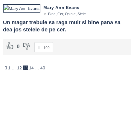
Mary Ann Evans
In:
Bine
,
Cer
,
Opinie
,
Stele
Un magar trebuie sa raga mult si bine pana sa 
dea jos stelele de pe cer.
0
190
1
…
12
13
14
…
40
Sidebar
Adv
250x250