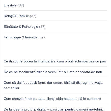
Lifestyle
(37)
Relații & Familie
(37)
Sănătate & Psihologie
(37)
Tehnologie & Inovație
(37)
Idei proaspete, perspective luminoase
Ce îți spune vocea ta interioară și cum o poți schimba pas cu pas
De ce ne fascinează ruinele vechi într-o lume obsedată de nou
Cum să dai feedback ferm, dar uman, fără să distrugi motivația
oamenilor
Cum creezi oferte pe care clienții abia așteaptă să le cumpere
De la idee la prototip digital – pași clari pentru oameni ne-tehnici