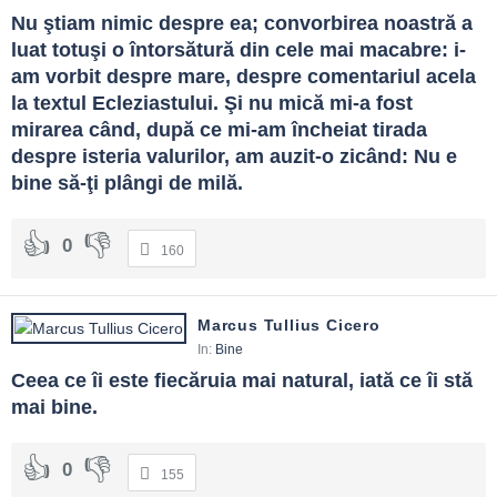
Nu ştiam nimic despre ea; convorbirea noastră a 
luat totuşi o întorsătură din cele mai macabre: i-
am vorbit despre mare, despre comentariul acela 
la textul Ecleziastului. Şi nu mică mi-a fost 
mirarea când, după ce mi-am încheiat tirada 
despre isteria valurilor, am auzit-o zicând: Nu e 
bine să-ţi plângi de milă.
0
160
Marcus Tullius Cicero
In:
Bine
Ceea ce îi este fiecăruia mai natural, iată ce îi stă 
mai bine.
0
155