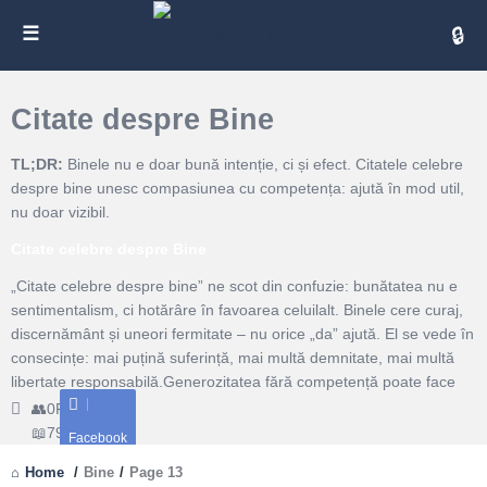
Cita
Citate despre Bine
TL;DR:
Binele nu e doar bună intenție, ci și efect. Citatele celebre
despre bine unesc compasiunea cu competența: ajută în mod util,
nu doar vizibil.
Citate celebre despre Bine
„Citate celebre despre bine” ne scot din confuzie: bunătatea nu e
sentimentalism, ci hotărâre în favoarea celuilalt. Binele cere curaj,
discernământ și uneori fermitate – nu orice „da” ajută. El se vede în
consecințe: mai puțină suferință, mai multă demnitate, mai multă
libertate responsabilă.Generozitatea fără competență poate face
rău. Un citat bun ne amintește să întrebăm „cum pot fi de folos cu
0
Followers
adevărat?”. Uneori răspunsul e o oră de ascultare; alteori, un plan,
796
Citate
Facebook
un contact, o limită sănătoasă. Binele autentic e eficient și discret:
Home
/
Bine
/
Page 13
prețuiește persoana, nu imaginea publică.