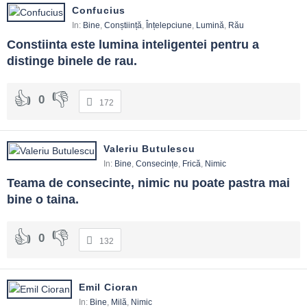
Confucius
In:
Bine
,
Conștiință
,
Înțelepciune
,
Lumină
,
Rău
Constiinta este lumina inteligentei pentru a 
distinge binele de rau.
0
172
Valeriu Butulescu
In:
Bine
,
Consecințe
,
Frică
,
Nimic
Teama de consecinte, nimic nu poate pastra mai 
bine o taina.
0
132
Emil Cioran
In:
Bine
,
Milă
,
Nimic