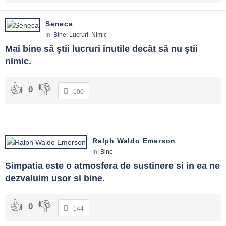
Seneca
In:
Bine
,
Lucruri
,
Nimic
Mai bine să ştii lucruri inutile decât să nu ştii 
nimic.
0
100
Ralph Waldo Emerson
In:
Bine
Simpatia este o atmosfera de sustinere si in ea ne 
dezvaluim usor si bine.
0
144